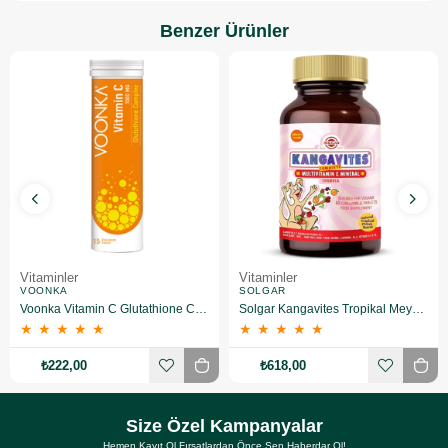
Benzer Ürünler
Vitaminler
Vitaminler
VOONKA
SOLGAR
Voonka Vitamin C Glutathione Complex Efervesan 15 Tablet
Solgar Kangavites Tropikal Meyve Aromalı 60 Tablet
★
★
★
★
★
★
★
★
★
★
₺222,00
₺618,00
Size Özel Kampanyalar
Hemen Kayıt Ol Fırsatlardan Önce Sen Haberdar Ol!