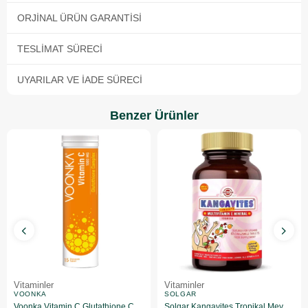
ORJINAL ÜRÜN GARANTISI
TESLIMAT SÜRECI
UYARILAR VE İADE SÜRECI
Benzer Ürünler
Vitaminler
Vitaminler
VOONKA
SOLGAR
Voonka Vitamin C Glutathione Complex Efervesan 15 Tablet
Solgar Kangavites Tropikal Meyve Aromalı 60 Tablet