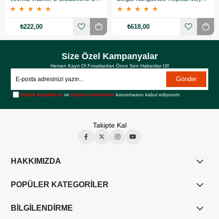
★
★
★
★
★
★
★
★
★
★
₺222,00
₺618,00
Size Özel Kampanyalar
Hemen Kayıt Ol Fırsatlardan Önce Sen Haberdar Ol!
Gönder
Üyelik koşullarını
ve
kişisel verilerimin
korunmasını kabul ediyorum.
Takipte Kal
HAKKIMIZDA
POPÜLER KATEGORİLER
BİLGİLENDİRME