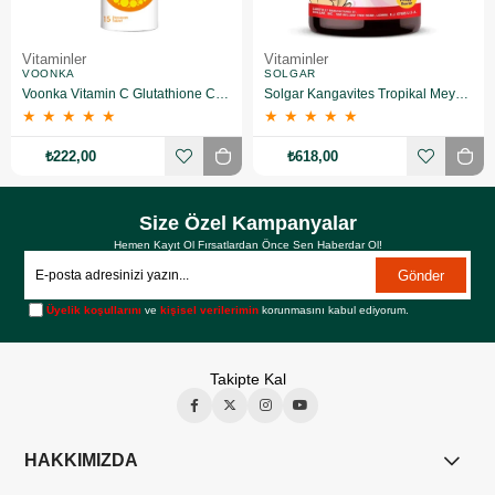
Vitaminler
Vitaminler
VOONKA
SOLGAR
Voonka Vitamin C Glutathione Complex Efervesan 15 Tablet
Solgar Kangavites Tropikal Meyve Aromalı 60 Tablet
★
★
★
★
★
★
★
★
★
★
₺222,00
₺618,00
Size Özel Kampanyalar
Hemen Kayıt Ol Fırsatlardan Önce Sen Haberdar Ol!
Gönder
Üyelik koşullarını
ve
kişisel verilerimin
korunmasını kabul ediyorum.
Takipte Kal
HAKKIMIZDA