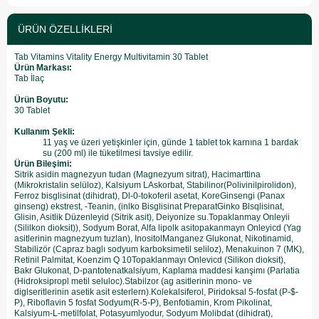
ÜRÜN ÖZELLIKLERI
Tab Vitamins Vitality Energy Multivitamin 30 Tablet
Ürün Markası:
Tab İlaç
Ürün Boyutu:
30 Tablet
Kullanım Şekli:
11 yaş ve üzeri yetişkinler için, günde 1 tablet tok karnına 1 bardak
su (200 ml) ile tüketilmesi tavsiye edilir.
Ürün Bileşimi:
Sitrik asidin magnezyun tudan (Magnezyum sitrat), Hacimarttina
(Mikrokristalin selüloz), Kalsiyum LAskorbat, Stabilinor(Polivinilpirolidon),
Ferroz bisglisinat (dihidrat), Dl-0-tokoferil asetat, KoreGinsengi (Panax
ginseng) ekstrest, -Teanin, (inlko Bisglisinat PreparatGinko Blsqlisinat,
Glisin, Asitlik Düzenleyid (Sitrik asit), Deiyonize su.Topaklanmay Onleyii
(Sililkon dioksit)), Sodyum Borat, Alfa lipolk asitopakanmayn Onleyicd (Yag
asitlerinin magnezyum tuzlan), InositolManganez Glukonat, Nikotinamid,
Stabilizör (Capraz baglı sodyum karboksimetil seliloz), Menakuinon 7 (MK),
Retinil Palmitat, Koenzim Q 10Topaklanmayı Onlevicd (Silikon dioksit),
Bakr Glukonat, D-pantotenatkalsiyum, Kaplama maddesi kanşimı (Parlatia
(Hidroksipropl metil seluloc).Stabilzor (ag asitlerinin mono- ve
diglseritlerinin asetik asit esterlern).Kolekalsiferol, Piridoksal 5-fosfat (P-$-
P), Riboflavin 5 fosfat Sodyum(R-5-P), Benfotiamin, Krom Pikolinat,
Kalsiyum-L-metilfolat, Potasyumlyodur, Sodyum Molibdat (dihidrat),