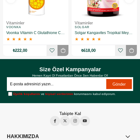
Vitaminler
Vitaminler
VOONKA
SOLGAR
Voonka Vitamin C Glutathione Complex Efervesan 15 Tablet
Solgar Kangavites Tropikal Meyve Aromalı 60 Tablet
★
★
★
★
★
★
★
★
★
★
₺222,00
₺618,00
Size Özel Kampanyalar
Hemen Kayıt Ol Fırsatlardan Önce Sen Haberdar Ol!
Gönder
Üyelik koşullarını
ve
kişisel verilerimin
korunmasını kabul ediyorum.
Takipte Kal
HAKKIMIZDA