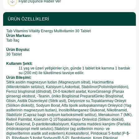
Fiyat Düşünce Haber Ver
ÜRÜN ÖZELLIKLERI
Tab Vitamins Vitality Energy Multivitamin 30 Tablet
Ürün Markası:
Tab İlaç
Ürün Boyutu:
30 Tablet
Kullanım Şekli:
11 yaş ve üzeri yetişkinler için, günde 1 tablet tok karnına 1 bardak
su (200 ml) ile tüketilmesi tavsiye edilir.
Ürün Bileşimi:
Sitrik asidin magnezyun tudan (Magnezyum sitrat), Hacimarttina
(Mikrokristalin selüloz), Kalsiyum LAskorbat, Stabilinor(Polivinilpirolidon),
Ferroz bisglisinat (dihidrat), Dl-0-tokoferil asetat, KoreGinsengi (Panax
ginseng) ekstrest, -Teanin, (inlko Bisglisinat PreparatGinko Blsqlisinat,
Glisin, Asitlik Düzenleyid (Sitrik asit), Deiyonize su.Topaklanmay Onleyii
(Sililkon dioksit)), Sodyum Borat, Alfa lipolk asitopakanmayn Onleyicd (Yag
asitlerinin magnezyum tuzlan), InositolManganez Glukonat, Nikotinamid,
Stabilizör (Capraz baglı sodyum karboksimetil seliloz), Menakuinon 7 (MK),
Retinil Palmitat, Koenzim Q 10Topaklanmayı Onlevicd (Silikon dioksit),
Bakr Glukonat, D-pantotenatkalsiyum, Kaplama maddesi kanşimı (Parlatia
(Hidroksipropl metil seluloc).Stabilzor (ag asitlerinin mono- ve
diglseritlerinin asetik asit esterlern).Kolekalsiferol, Piridoksal 5-fosfat (P-$-
P), Riboflavin 5 fosfat Sodyum(R-5-P), Benfotiamin, Krom Pikolinat,