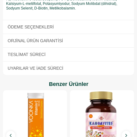
Kalsiyum-L-metilfolat, Potasyumlyodur, Sodyum Molibdat (dihidrat),
Sodyum Selenit, D-Biotin, Metilkobalamin.
ÖDEME SEÇENEKLERI
ORJINAL ÜRÜN GARANTISI
TESLIMAT SÜRECI
UYARILAR VE İADE SÜRECI
Benzer Ürünler