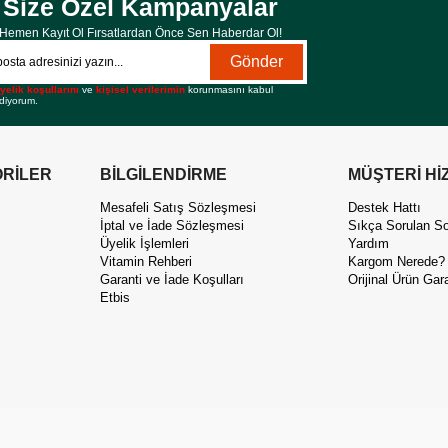
Size Özel Kampanyalar
Hemen Kayıt Ol Fırsatlardan Önce Sen Haberdar Ol!
Gönder
yelik koşullarını
ve
kişisel verilerimin
korunmasını kabul
diyorum.
RİLER
BİLGİLENDİRME
MÜŞTERİ Hİ
Mesafeli Satış Sözleşmesi
Destek Hattı
İptal ve İade Sözleşmesi
Sıkça Sorulan So
Üyelik İşlemleri
Yardım
Vitamin Rehberi
Kargom Nerede?
Garanti ve İade Koşulları
Orijinal Ürün Gara
Etbis