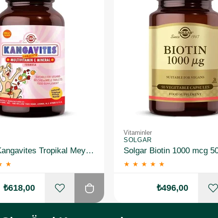
Vitaminler
SOLGAR
Solgar Kangavites Tropikal Meyve Aromalı 60 Tablet
Solgar Biotin 1000 mcg 5
★
★
★
★
★
★
★
₺618,00
₺496,00