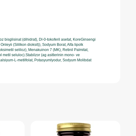
z bisglisinat (dihidrat), Dl-0-tokoferil asetat, KoreGinsengi
nleyii (Sililkon dioksit)), Sodyum Borat, Alfa lipolk
imetil seliloz), Menakuinon 7 (MK), Retinil Palmitat,
etil seluloc).Stabilzor (ag asitlerinin mono- ve
t, Kalsiyum-L-metilfolat, Potasyumlyodur, Sodyum Molibdat