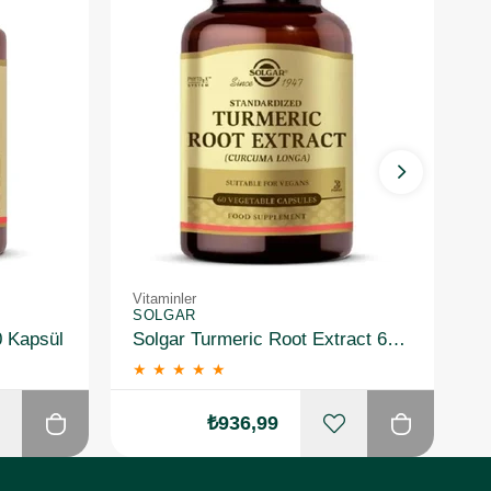
Vitaminler
Vi
SOLGAR
S
0 Kapsül
Solgar Turmeric Root Extract 60 Kapsül
★
★
★
★
★
₺936,99