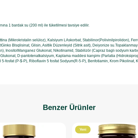
rnına 1 bardak su (200 ml) ile tüketilmesi tavsiye edilir.
a (Mikrokristalin selüloz), Kalsiyum LAskorbat, Stabilinor(Polivinilpirolidon), Ferro
Ginko Blsqlisinat, Glisin, Asitlik Düzenleyid (Sitrik asit), Deiyonize su.Topaklanmay O
, InositolManganez Glukonat, Nikotinamid, Stabilizör (Capraz baglı sodyum karboks
Glukonat, D-pantotenatkalsiyum, Kaplama maddesi kanşimı (Parlatia (Hidroksipropl m
oksal 5-fosfat (P-$-P), Riboflavin 5 fosfat Sodyum(R-5-P), Benfotiamin, Krom Pikolina
Benzer Ürünler
Yeni
Ürün