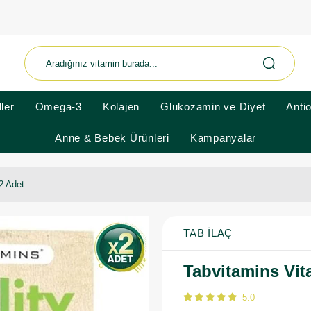
ler
Omega-3
Kolajen
Glukozamin ve Diyet
Anti
Anne & Bebek Ürünleri
Kampanyalar
 2 Adet
TAB İLAÇ
Tabvitamins Vita
5.0