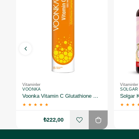
Vitaminler
Vitaminler
VOONKA
SOLGAR
Voonka Vitamin C Glutathione Complex Efervesan 15 Tablet
★
★
★
★
★
★
★
★
₺222,00