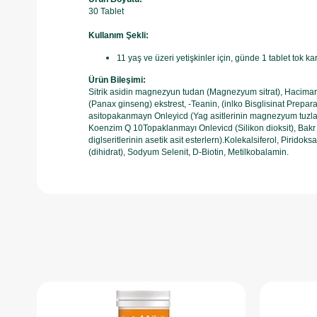
30 Tablet
Kullanım Şekli:
11 yaş ve üzeri yetişkinler için, günde 1 tablet tok ka
Ürün Bileşimi:
Sitrik asidin magnezyun tudan (Magnezyum sitrat), Hacimarttin
(Panax ginseng) ekstrest, -Teanin, (inlko Bisglisinat Preparat
asitopakanmayn Onleyicd (Yag asitlerinin magnezyum tuzlan)
Koenzim Q 10Topaklanmayı Onlevicd (Silikon dioksit), Bakr 
diglseritlerinin asetik asit esterlern).Kolekalsiferol, Pirid
(dihidrat), Sodyum Selenit, D-Biotin, Metilkobalamin.