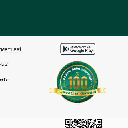
ZMETLERİ
rular
ntisi