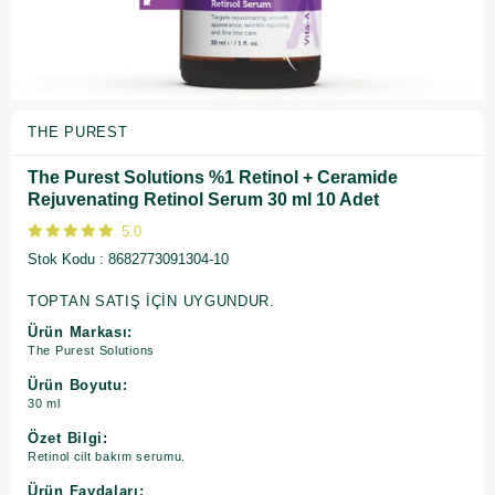
THE PUREST
The Purest Solutions %1 Retinol + Ceramide
Rejuvenating Retinol Serum 30 ml 10 Adet
5.0
Stok Kodu
8682773091304-10
TOPTAN SATIŞ İÇİN UYGUNDUR.
Ürün Markası:
The Purest Solutions
Ürün Boyutu:
30 ml
Özet Bilgi:
Retinol cilt bakım serumu.
Ürün Faydaları: