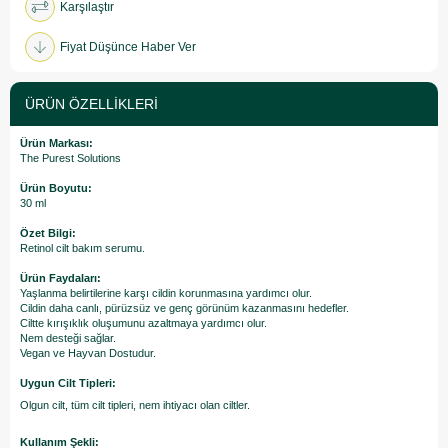
Karşılaştır
Fiyat Düşünce Haber Ver
ÜRÜN ÖZELLIKLERI
Ürün Markası:
The Purest Solutions
Ürün Boyutu:
30 ml
Özet Bilgi:
Retinol cilt bakım serumu.
Ürün Faydaları:
Yaşlanma belirtilerine karşı cildin korunmasına yardımcı olur.
Cildin daha canlı, pürüzsüz ve genç görünüm kazanmasını hedefler.
Ciltte kırışıklık oluşumunu azaltmaya yardımcı olur.
Nem desteği sağlar.
Vegan ve Hayvan Dostudur.
Uygun Cilt Tipleri:
Olgun cilt, tüm cilt tipleri, nem ihtiyacı olan ciltler.
Kullanım Şekli: