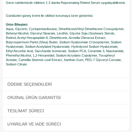
Gece rutinlerinizde cildinize 1-2 damla Rejuvenating Retinol Serum uygulayabilirsiniz.
Gündüzleri güneş kremi ile cildinizi korumaya özen gösteriniz.
Ürün Bileşimi:
Aqua, Glycerin, Cyclopentasiloxane, Dimethicone/Vinyl Dimethicone Crosspolymer,
Behenyl Alcohol, Glyceryl Stearate, Lecithin, Glycine Soja (Soybean) Sterols,
Retinol, Acetyl Hexapeptide-8, Dimethicone, Acmella Oleracea Extract,
Butyrospermum Parkii (Shea) Butter, Sodium Hyaluronate Crosspolymer, Sodium
Hyaluronate, Sodium Acetylated Hyaluronate, Hydrolyzed Sodium Hyaluronate,
Ethyl Ascorbic Acid, Saccharide Isomerate, Sodium PCA, Ceramide 3, Niacinamide,
Phenethyl Alcohol, 1,2-Hexanediol, Sodium Acrylates Copolymer, Tocopheryl
Acetate, Camellia Sinensis Leaf Extract, Xanthan Gum, PEG-7 Glyceryl Cocoate,
Sodium Citrate
ÖDEME SEÇENEKLERI
ORJINAL ÜRÜN GARANTISI
TESLIMAT SÜRECI
UYARILAR VE İADE SÜRECI