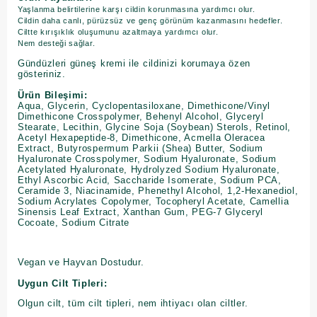
Yaşlanma belirtilerine karşı cildin korunmasına yardımcı olur.
Cildin daha canlı, pürüzsüz ve genç görünüm kazanmasını hedefler.
Ciltte kırışıklık oluşumunu azaltmaya yardımcı olur.
Nem desteği sağlar.
Gündüzleri güneş kremi ile cildinizi korumaya özen
gösteriniz.
Ürün Bileşimi:
Aqua, Glycerin, Cyclopentasiloxane, Dimethicone/Vinyl
Dimethicone Crosspolymer, Behenyl Alcohol, Glyceryl
Stearate, Lecithin, Glycine Soja (Soybean) Sterols, Retinol,
Acetyl Hexapeptide-8, Dimethicone, Acmella Oleracea
Extract, Butyrospermum Parkii (Shea) Butter, Sodium
Hyaluronate Crosspolymer, Sodium Hyaluronate, Sodium
Acetylated Hyaluronate, Hydrolyzed Sodium Hyaluronate,
Ethyl Ascorbic Acid, Saccharide Isomerate, Sodium PCA,
Ceramide 3, Niacinamide, Phenethyl Alcohol, 1,2-Hexanediol,
Sodium Acrylates Copolymer, Tocopheryl Acetate, Camellia
Sinensis Leaf Extract, Xanthan Gum, PEG-7 Glyceryl
Cocoate, Sodium Citrate
Vegan ve Hayvan Dostudur.
Uygun Cilt Tipleri:
Olgun cilt, tüm cilt tipleri, nem ihtiyacı olan ciltler.