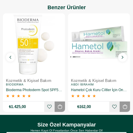
Benzer Ürünler
Kozmetik & Kişisel Bakım
Kozmetik & Kişisel Bakım
BIODERMA
ABDI İBRAHIM
Bioderma Photoderm Spot SPF50+ 150 ml
Hametol Çok Kuru Ciltler İçin Onarıcı Bakım Kremi 30 g
★
★
★
★
★
★
★
★
★
★
₺1.425,00
₺162,00
Size Özel Kampanyalar
Hemen Kayıt Ol Fırsatlardan Önce Sen Haberdar Ol!