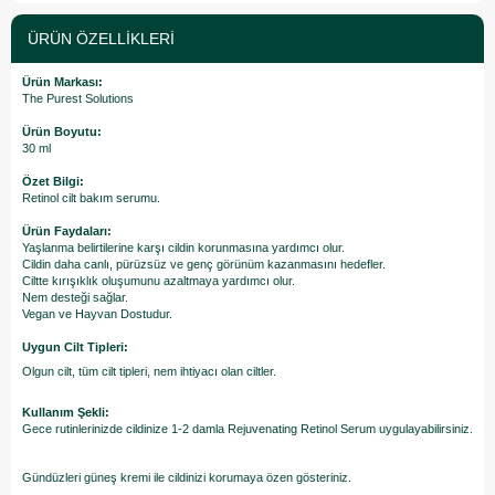
ÜRÜN ÖZELLIKLERI
Ürün Markası:
The Purest Solutions
Ürün Boyutu:
30 ml
Özet Bilgi:
Retinol cilt bakım serumu.
Ürün Faydaları:
Yaşlanma belirtilerine karşı cildin korunmasına yardımcı olur.
Cildin daha canlı, pürüzsüz ve genç görünüm kazanmasını hedefler.
Ciltte kırışıklık oluşumunu azaltmaya yardımcı olur.
Nem desteği sağlar.
Vegan ve Hayvan Dostudur.
Uygun Cilt Tipleri:
Olgun cilt, tüm cilt tipleri, nem ihtiyacı olan ciltler.
Kullanım Şekli:
Gece rutinlerinizde cildinize 1-2 damla Rejuvenating Retinol Serum uygulayabilirsiniz.
Gündüzleri güneş kremi ile cildinizi korumaya özen gösteriniz.