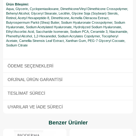
Ürün Bileşimi:
Aqua, Glycerin, Cyclopentasiloxane, Dimethicone/Vinyl Dimethicone Crosspolymer,
Behenyl Alcohol, Glyceryl Stearate, Lecithin, Glycine Soja (Soybean) Sterols,
Retinol, Acetyl Hexapeptide-8, Dimethicone, Acmella Oleracea Extract,
Butyrospermum Parkii (Shea) Butter, Sodium Hyaluronate Crosspolymer, Sodium
Hyaluronate, Sodium Acetylated Hyaluronate, Hydrolyzed Sodium Hyaluronate,
Ethyl Ascorbic Acid, Saccharide Isomerate, Sodium PCA, Ceramide 3, Niacinamide,
Phenethyl Alcohol, 1,2-Hexanediol, Sodium Acrylates Copolymer, Tocopheryl
Acetate, Camellia Sinensis Leaf Extract, Xanthan Gum, PEG-7 Glyceryl Cocoate,
Sodium Citrate
ÖDEME SEÇENEKLERI
ORJINAL ÜRÜN GARANTISI
TESLIMAT SÜRECI
UYARILAR VE İADE SÜRECI
Benzer Ürünler