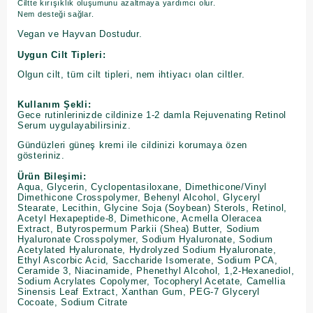
Ciltte kırışıklık oluşumunu azaltmaya yardımcı olur.
Nem desteği sağlar.
Vegan ve Hayvan Dostudur.
Uygun Cilt Tipleri:
Olgun cilt, tüm cilt tipleri, nem ihtiyacı olan ciltler.
Kullanım Şekli:
Gece rutinlerinizde cildinize 1-2 damla Rejuvenating Retinol
Serum uygulayabilirsiniz.
Gündüzleri güneş kremi ile cildinizi korumaya özen
gösteriniz.
Ürün Bileşimi:
Aqua, Glycerin, Cyclopentasiloxane, Dimethicone/Vinyl
Dimethicone Crosspolymer, Behenyl Alcohol, Glyceryl
Stearate, Lecithin, Glycine Soja (Soybean) Sterols, Retinol,
Acetyl Hexapeptide-8, Dimethicone, Acmella Oleracea
Extract, Butyrospermum Parkii (Shea) Butter, Sodium
Hyaluronate Crosspolymer, Sodium Hyaluronate, Sodium
Acetylated Hyaluronate, Hydrolyzed Sodium Hyaluronate,
Ethyl Ascorbic Acid, Saccharide Isomerate, Sodium PCA,
Ceramide 3, Niacinamide, Phenethyl Alcohol, 1,2-Hexanediol,
Sodium Acrylates Copolymer, Tocopheryl Acetate, Camellia
Sinensis Leaf Extract, Xanthan Gum, PEG-7 Glyceryl
Cocoate, Sodium Citrate