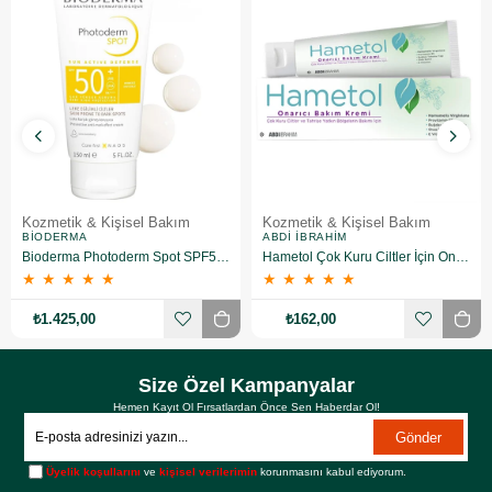
Kozmetik & Kişisel Bakım
Kozmetik & Kişisel Bakım
BIODERMA
ABDI İBRAHIM
Bioderma Photoderm Spot SPF50+ 150 ml
Hametol Çok Kuru Ciltler İçin Onarıcı Bakım Kremi 30 g
★
★
★
★
★
★
★
★
★
★
₺1.425,00
₺162,00
Size Özel Kampanyalar
Hemen Kayıt Ol Fırsatlardan Önce Sen Haberdar Ol!
Gönder
Üyelik koşullarını
ve
kişisel verilerimin
korunmasını kabul ediyorum.