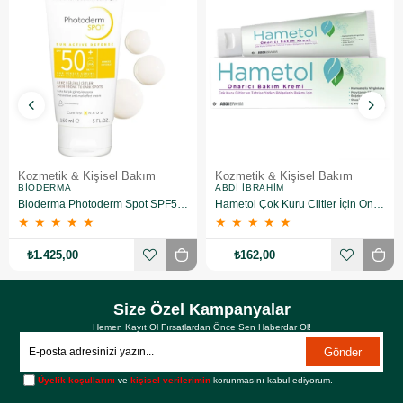
Kozmetik & Kişisel Bakım
Kozmetik & Kişisel Bakım
BIODERMA
ABDI İBRAHIM
Bioderma Photoderm Spot SPF50+ 150 ml
Hametol Çok Kuru Ciltler İçin Onarıcı Bakım Kremi 30 g
★
★
★
★
★
★
★
★
★
★
₺1.425,00
₺162,00
Size Özel Kampanyalar
Hemen Kayıt Ol Fırsatlardan Önce Sen Haberdar Ol!
Gönder
Üyelik koşullarını
ve
kişisel verilerimin
korunmasını kabul ediyorum.