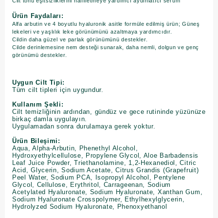
Cilt tonu eşitsizliklerini hafifletmeye yardımcı aydınlatıcı serum
Ürün Faydaları:
Alfa arbutin ve 4 boyutlu hyaluronik asitle formüle edilmiş ürün; Güneş
lekeleri ve yaşlılık leke görünümünü azaltmaya yardımcıdır.
Cildin daha güzel ve parlak görünümünü destekler.
Cilde derinlemesine nem desteği sunarak, daha nemli, dolgun ve genç
görünümü destekler.
Uygun Cilt Tipi:
Tüm cilt tipleri için uygundur.
Kullanım Şekli:
Cilt temizliğinin ardından, gündüz ve gece rutininde yüzünüze
birkaç damla uygulayın.
Uygulamadan sonra durulamaya gerek yoktur.
Ürün Bileşimi:
Aqua, Alpha-Arbutin, Phenethyl Alcohol,
Hydroxyethylcellulose, Propylene Glycol, Aloe Barbadensis
Leaf Juice Powder, Triethanolamine, 1,2-Hexanediol, Citric
Acid, Glycerin, Sodium Acetate, Citrus Grandis (Grapefruit)
Peel Water, Sodium PCA, Isopropyl Alcohol, Pentylene
Glycol, Cellulose, Erythritol, Carrageenan, Sodium
Acetylated Hyaluronate, Sodium Hyaluronate, Xanthan Gum,
Sodium Hyaluronate Crosspolymer, Ethylhexylglycerin,
Hydrolyzed Sodium Hyaluronate, Phenoxyethanol