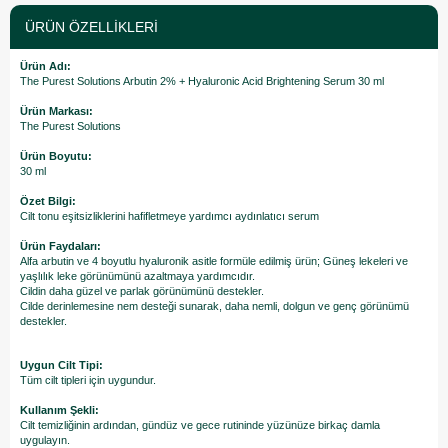
ÜRÜN ÖZELLIKLERI
Ürün Adı:
The Purest Solutions Arbutin 2% + Hyaluronic Acid Brightening Serum 30 ml
Ürün Markası:
The Purest Solutions
Ürün Boyutu:
30 ml
Özet Bilgi:
Cilt tonu eşitsizliklerini hafifletmeye yardımcı aydınlatıcı serum
Ürün Faydaları:
Alfa arbutin ve 4 boyutlu hyaluronik asitle formüle edilmiş ürün; Güneş lekeleri ve
yaşlılık leke görünümünü azaltmaya yardımcıdır.
Cildin daha güzel ve parlak görünümünü destekler.
Cilde derinlemesine nem desteği sunarak, daha nemli, dolgun ve genç görünümü
destekler.
Uygun Cilt Tipi:
Tüm cilt tipleri için uygundur.
Kullanım Şekli:
Cilt temizliğinin ardından, gündüz ve gece rutininde yüzünüze birkaç damla
uygulayın.