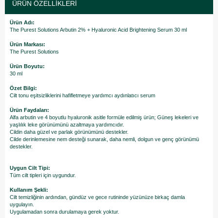
ÜRÜN ÖZELLIKLERI
Ürün Adı:
The Purest Solutions Arbutin 2% + Hyaluronic Acid Brightening Serum 30 ml
Ürün Markası:
The Purest Solutions
Ürün Boyutu:
30 ml
Özet Bilgi:
Cilt tonu eşitsizliklerini hafifletmeye yardımcı aydınlatıcı serum
Ürün Faydaları:
Alfa arbutin ve 4 boyutlu hyaluronik asitle formüle edilmiş ürün; Güneş lekeleri ve
yaşlılık leke görünümünü azaltmaya yardımcıdır.
Cildin daha güzel ve parlak görünümünü destekler.
Cilde derinlemesine nem desteği sunarak, daha nemli, dolgun ve genç görünümü
destekler.
Uygun Cilt Tipi:
Tüm cilt tipleri için uygundur.
Kullanım Şekli:
Cilt temizliğinin ardından, gündüz ve gece rutininde yüzünüze birkaç damla
uygulayın.
Uygulamadan sonra durulamaya gerek yoktur.