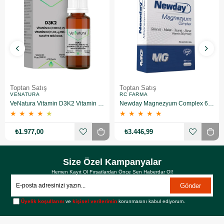
Toptan Satış
Toptan Satış
VENATURA
RC FARMA
VeNatura Vitamin D3K2 Vitamin Takviye Edici Gıda 10 Adet
Newday Magnezyum Complex 60 Kapsül 10 Adet
★
★
★
★
★
★
★
★
★
★
₺1.977,00
₺3.446,99
Size Özel Kampanyalar
Hemen Kayıt Ol Fırsatlardan Önce Sen Haberdar Ol!
Gönder
Üyelik koşullarını
ve
kişisel verilerimin
korunmasını kabul ediyorum.