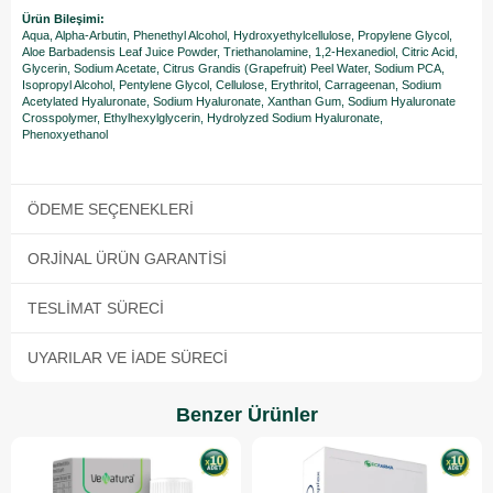
Ürün Bileşimi:
Aqua, Alpha-Arbutin, Phenethyl Alcohol, Hydroxyethylcellulose, Propylene Glycol,
Aloe Barbadensis Leaf Juice Powder, Triethanolamine, 1,2-Hexanediol, Citric Acid,
Glycerin, Sodium Acetate, Citrus Grandis (Grapefruit) Peel Water, Sodium PCA,
Isopropyl Alcohol, Pentylene Glycol, Cellulose, Erythritol, Carrageenan, Sodium
Acetylated Hyaluronate, Sodium Hyaluronate, Xanthan Gum, Sodium Hyaluronate
Crosspolymer, Ethylhexylglycerin, Hydrolyzed Sodium Hyaluronate,
Phenoxyethanol
ÖDEME SEÇENEKLERI
ORJINAL ÜRÜN GARANTISI
TESLIMAT SÜRECI
UYARILAR VE İADE SÜRECI
Benzer Ürünler