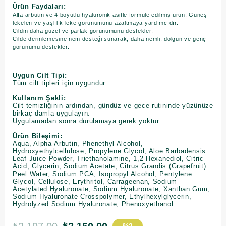
Ürün Faydaları:
Alfa arbutin ve 4 boyutlu hyaluronik asitle formüle edilmiş ürün; Güneş
lekeleri ve yaşlılık leke görünümünü azaltmaya yardımcıdır.
Cildin daha güzel ve parlak görünümünü destekler.
Cilde derinlemesine nem desteği sunarak, daha nemli, dolgun ve genç
görünümü destekler.
Uygun Cilt Tipi:
Tüm cilt tipleri için uygundur.
Kullanım Şekli:
Cilt temizliğinin ardından, gündüz ve gece rutininde yüzünüze
birkaç damla uygulayın.
Uygulamadan sonra durulamaya gerek yoktur.
Ürün Bileşimi:
Aqua, Alpha-Arbutin, Phenethyl Alcohol,
Hydroxyethylcellulose, Propylene Glycol, Aloe Barbadensis
Leaf Juice Powder, Triethanolamine, 1,2-Hexanediol, Citric
Acid, Glycerin, Sodium Acetate, Citrus Grandis (Grapefruit)
Peel Water, Sodium PCA, Isopropyl Alcohol, Pentylene
Glycol, Cellulose, Erythritol, Carrageenan, Sodium
Acetylated Hyaluronate, Sodium Hyaluronate, Xanthan Gum,
Sodium Hyaluronate Crosspolymer, Ethylhexylglycerin,
Hydrolyzed Sodium Hyaluronate, Phenoxyethanol