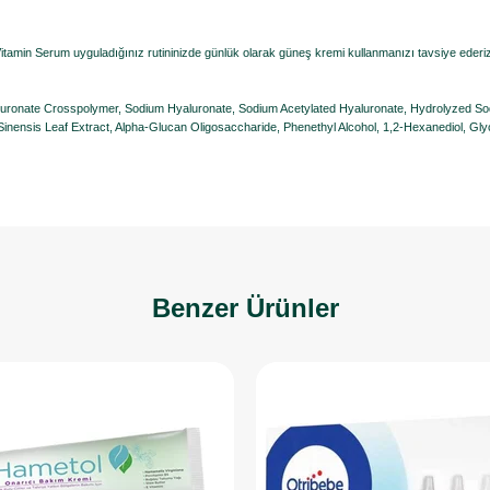
itamin Serum uyguladığınız rutininizde günlük olarak güneş kremi kullanmanızı tavsiye ederi
aluronate Crosspolymer, Sodium Hyaluronate, Sodium Acetylated Hyaluronate, Hydrolyzed So
Sinensis Leaf Extract, Alpha-Glucan Oligosaccharide, Phenethyl Alcohol, 1,2-Hexanediol, Gly
Benzer Ürünler