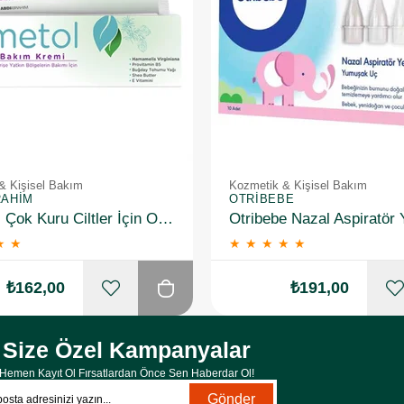
& Kişisel Bakım
Kozmetik & Kişisel Bakım
RAHIM
OTRIBEBE
Hametol Çok Kuru Ciltler İçin Onarıcı Bakım Kremi 30 g
★
★
★
★
★
★
★
₺162,00
₺191,00
Size Özel Kampanyalar
Hemen Kayıt Ol Fırsatlardan Önce Sen Haberdar Ol!
Gönder