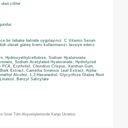
 olan ciltler
gundur.
ce bir tabaka halinde uygulayınız. C Vitamin Serum
nlük olarak güneş kremi kullanmanızı tavsiye ederiz.
in, Hydroxyethylcellulose, Sodium Hyaluronate
ronate, Sodium Acetylated Hyaluronate, Hydrolyzed
 PCA, Erythritol, Chondrus Crispus, Xanthan Gum,
 Bark Extract, Camellia Sinensis Leaf Extract, Alpha-
nethyl Alcohol, 1,2-Hexanediol, Glycyrrhiza Glabra Root
inalool, Benzyl Salicylate
e Üzeri Tüm Alışverişlerinizde Kargo Ücretsiz