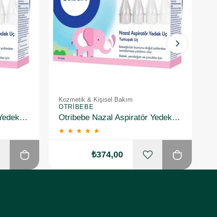
Kozmetik & Kişisel Bakım
K
OTRIBEBE
O
Otribebe Nazal Aspiratör Yedek Uç 10 Adet
Otribebe Nazal Aspiratör Yedek Uç 10 Adet 2 Adet
★
★
★
★
★
₺374,00