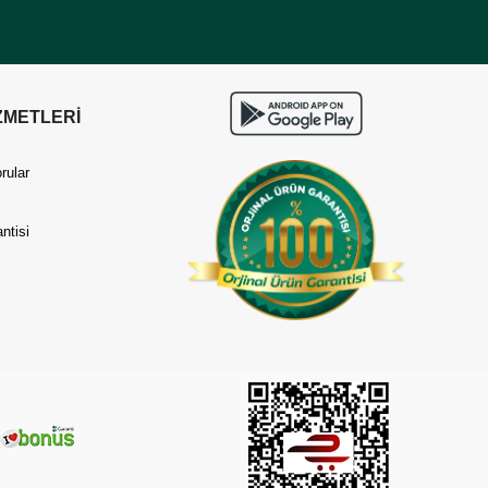
ZMETLERİ
rular
ntisi