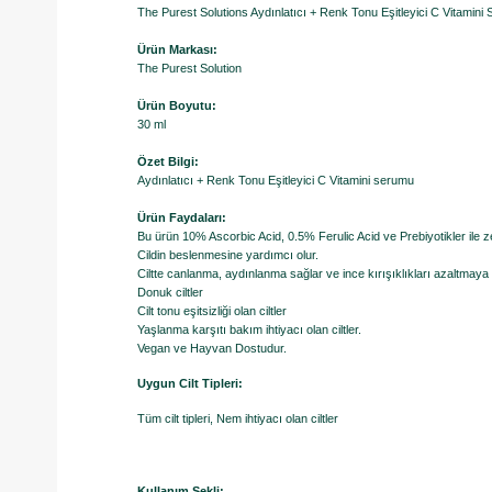
The Purest Solutions Aydınlatıcı + Renk Tonu Eşitleyici C Vitamini
Ürün Markası:
The Purest Solution
Ürün Boyutu:
30 ml
Özet Bilgi:
Aydınlatıcı + Renk Tonu Eşitleyici C Vitamini serumu
Ürün Faydaları:
Bu ürün 10% Ascorbic Acid, 0.5% Ferulic Acid ve Prebiyotikler ile zen
Cildin beslenmesine yardımcı olur.
Ciltte canlanma, aydınlanma sağlar ve ince kırışıklıkları azaltmaya 
Donuk ciltler
Cilt tonu eşitsizliği olan ciltler
Yaşlanma karşıtı bakım ihtiyacı olan ciltler.
Vegan ve Hayvan Dostudur.
Uygun Cilt Tipleri:
Tüm cilt tipleri, Nem ihtiyacı olan ciltler
Kullanım Şekli: