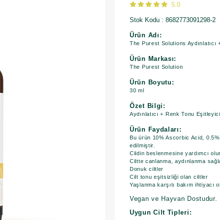
5.0
Stok Kodu
8682773091298-2
Ürün Adı:
The Purest Solutions Aydınlatıcı 
Ürün Markası:
The Purest Solution
Ürün Boyutu:
30 ml
Özet Bilgi:
Aydınlatıcı + Renk Tonu Eşitleyic
Ürün Faydaları:
Bu ürün 10% Ascorbic Acid, 0.5% F
edilmiştir.
Cildin beslenmesine yardımcı olur
Ciltte canlanma, aydınlanma sağla
Donuk ciltler
Cilt tonu eşitsizliği olan ciltler
Yaşlanma karşıtı bakım ihtiyacı ola
Vegan ve Hayvan Dostudur.
Uygun Cilt Tipleri: