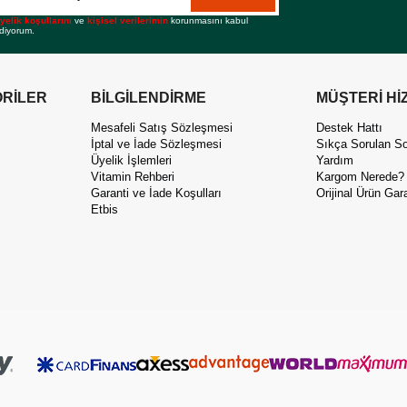
yelik koşullarını
ve
kişisel verilerimin
korunmasını kabul
diyorum.
RİLER
BİLGİLENDİRME
MÜŞTERİ Hİ
Mesafeli Satış Sözleşmesi
Destek Hattı
İptal ve İade Sözleşmesi
Sıkça Sorulan So
Üyelik İşlemleri
Yardım
Vitamin Rehberi
Kargom Nerede?
Garanti ve İade Koşulları
Orijinal Ürün Gara
Etbis