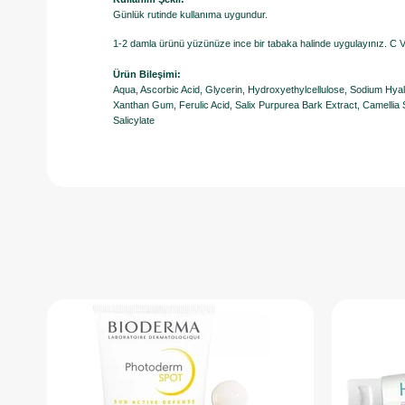
Günlük rutinde kullanıma uygundur.
1-2 damla ürünü yüzünüze ince bir tabaka halinde uygulayınız. C V
Ürün Bileşimi:
Aqua, Ascorbic Acid, Glycerin, Hydroxyethylcellulose, Sodium Hy
Xanthan Gum, Ferulic Acid, Salix Purpurea Bark Extract, Camellia 
Salicylate