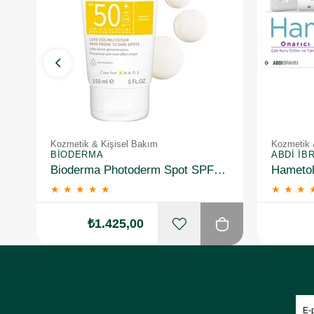
Kozmetik & Kişisel Bakım
Kozmetik 
BIODERMA
ABDI İB
Bioderma Photoderm Spot SPF50+ 150 ml
★
★
★
★
★
★
★
★
₺1.425,00