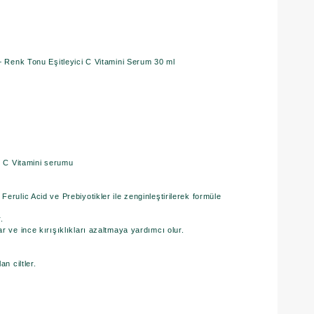
+ Renk Tonu Eşitleyici C Vitamini Serum 30 ml
i C Vitamini serumu
erulic Acid ve Prebiyotikler ile zenginleştirilerek formüle
.
r ve ince kırışıklıkları azaltmaya yardımcı olur.
n ciltler.