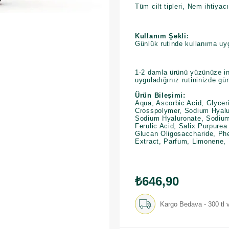
Tüm cilt tipleri, Nem ihtiyacı
Kullanım Şekli:
Günlük rutinde kullanıma uy
1-2 damla ürünü yüzünüze in
uyguladığınız rutininizde gü
Ürün Bileşimi:
Aqua, Ascorbic Acid, Glycer
Crosspolymer, Sodium Hyalu
Sodium Hyaluronate, Sodium
Ferulic Acid, Salix Purpurea
Glucan Oligosaccharide, Phe
Extract, Parfum, Limonene, L
₺646,90
Kargo Bedava - 300 tl v