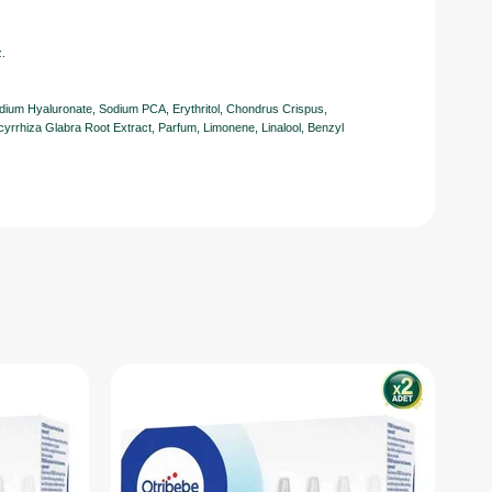
z.
dium Hyaluronate, Sodium PCA, Erythritol, Chondrus Crispus,
cyrrhiza Glabra Root Extract, Parfum, Limonene, Linalool, Benzyl