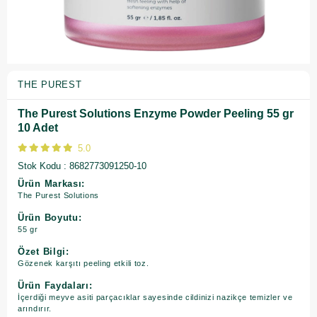
THE PUREST
The Purest Solutions Enzyme Powder Peeling 55 gr
10 Adet
5.0
Stok Kodu
8682773091250-10
Ürün Markası:
The Purest Solutions
Ürün Boyutu:
55 gr
Özet Bilgi:
Gözenek karşıtı peeling etkili toz.
Ürün Faydaları:
İçerdiği meyve asiti parçacıklar sayesinde cildinizi nazikçe temizler ve
arındırır.