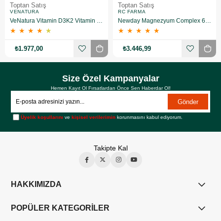
Toptan Satış
Toptan Satış
VENATURA
RC FARMA
VeNatura Vitamin D3K2 Vitamin Takviye Edici Gıda 10 Adet
Newday Magnezyum Complex 60 Kapsül 10 Adet
★
★
★
★
★
★
★
★
★
★
₺1.977,00
₺3.446,99
Size Özel Kampanyalar
Hemen Kayıt Ol Fırsatlardan Önce Sen Haberdar Ol!
Gönder
Üyelik koşullarını
ve
kişisel verilerimin
korunmasını kabul ediyorum.
Takipte Kal
HAKKIMIZDA
POPÜLER KATEGORİLER