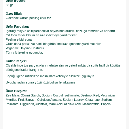
Ürün Boyutu:
55 gr
Özet Bilgi:
Gözenek karşıtı peeling etkili toz.
Ürün Faydaları:
İçerdiği meyve asiti parçacıklar sayesinde cildinizi nazikçe temizler ve arındırır.
Cilt tonu farklılıklarını en aza indirmeye yardımcıdır.
Peeling etkisi sunar.
Cildin daha parlak ve canlı bir görünüme kavuşmasına yardımcı olur.
Vegan ve Hayvan Dostudur.
Tüm cilt tiplerine uygundur.
Kullanım Şekli:
Ölçekle ince toz parçacıklarını elinize alın ve yeterli miktarda su ile hafif bir köpüğe
dönüşene kadar karıştırın.
Köpüğü gece rutininizde masaj hareketleriyle cildinize uygulayın.
Uygulamadan sonra yüzünüzü bol su ile yıkayınız.
Ürün Bileşimi:
Zea Mays (Corn) Starch, Sodium Cocoyl Isethionate, Beetroot Red, Vaccinium
Myrtillus Fruit Extract, Cellulose Acetate, Sodium Lauroyl Glutamate, Sodium
Palmitate, Diglycerin, Allantoin, Malic Acid, Azelaic Acid, Maltodextrin, Papain