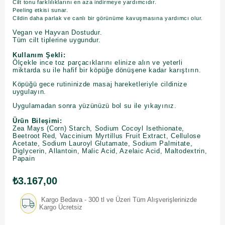
Cilt tonu farklılıklarını en aza indirmeye yardımcıdır.
Peeling etkisi sunar.
Cildin daha parlak ve canlı bir görünüme kavuşmasına yardımcı olur.
Vegan ve Hayvan Dostudur.
Tüm cilt tiplerine uygundur.
Kullanım Şekli:
Ölçekle ince toz parçacıklarını elinize alın ve yeterli
miktarda su ile hafif bir köpüğe dönüşene kadar karıştırın.
Köpüğü gece rutininizde masaj hareketleriyle cildinize
uygulayın.
Uygulamadan sonra yüzünüzü bol su ile yıkayınız.
Ürün Bileşimi:
Zea Mays (Corn) Starch, Sodium Cocoyl Isethionate,
Beetroot Red, Vaccinium Myrtillus Fruit Extract, Cellulose
Acetate, Sodium Lauroyl Glutamate, Sodium Palmitate,
Diglycerin, Allantoin, Malic Acid, Azelaic Acid, Maltodextrin,
Papain
₺3.167,00
Kargo Bedava - 300 tl ve Üzeri Tüm Alışverişlerinizde
Kargo Ücretsiz