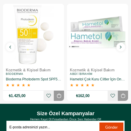
Kozmetik & Kişisel Bakım
Kozmetik & Kişisel Bakım
BIODERMA
ABDI İBRAHIM
Bioderma Photoderm Spot SPF50+ 150 ml
Hametol Çok Kuru Ciltler İçin Onarıcı Bakım Kremi 30 g
★
★
★
★
★
★
★
★
★
★
₺1.425,00
₺162,00
Size Özel Kampanyalar
Hemen Kayıt Ol Fırsatlardan Önce Sen Haberdar Ol!
Gönder