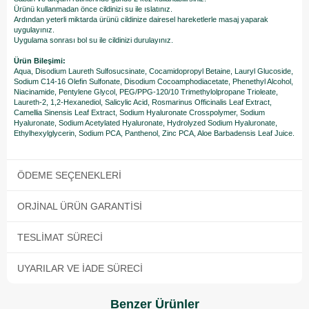
Ürünü kullanmadan önce cildinizi su ile ıslatınız.
Ardından yeterli miktarda ürünü cildinize dairesel hareketlerle masaj yaparak
uygulayınız.
Uygulama sonrası bol su ile cildinizi durulayınız.
Ürün Bileşimi:
Aqua, Disodium Laureth Sulfosucsinate, Cocamidopropyl Betaine, Lauryl Glucoside,
Sodium C14-16 Olefin Sulfonate, Disodium Cocoamphodiacetate, Phenethyl Alcohol,
Niacinamide, Pentylene Glycol, PEG/PPG-120/10 Trimethylolpropane Trioleate,
Laureth-2, 1,2-Hexanediol, Salicylic Acid, Rosmarinus Officinalis Leaf Extract,
Camellia Sinensis Leaf Extract, Sodium Hyaluronate Crosspolymer, Sodium
Hyaluronate, Sodium Acetylated Hyaluronate, Hydrolyzed Sodium Hyaluronate,
Ethylhexylglycerin, Sodium PCA, Panthenol, Zinc PCA, Aloe Barbadensis Leaf Juice.
ÖDEME SEÇENEKLERI
ORJINAL ÜRÜN GARANTISI
TESLIMAT SÜRECI
UYARILAR VE İADE SÜRECI
Benzer Ürünler