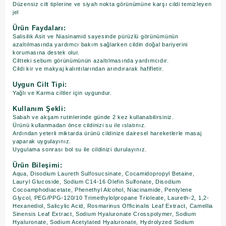
Düzensiz cilt tiplerine ve siyah nokta görünümüne karşı cildi temizleyen
jel
Ürün Faydaları:
Salisilik Asit ve Niasinamid sayesinde pürüzlü görünümünün
azaltılmasında yardımcı bakım sağlarken cildin doğal bariyerini
korumasına destek olur.
Ciltteki sebum görünümünün azaltılmasında yardımcıdır.
Cildi kir ve makyaj kalıntılarından arındırarak hafifletir.
Uygun Cilt Tipi:
Yağlı ve Karma ciltler için uygundur.
Kullanım Şekli:
Sabah ve akşam rutinlerinde günde 2 kez kullanabilirsiniz.
Ürünü kullanmadan önce cildinizi su ile ıslatınız.
Ardından yeterli miktarda ürünü cildinize dairesel hareketlerle masaj
yaparak uygulayınız.
Uygulama sonrası bol su ile cildinizi durulayınız.
Ürün Bileşimi:
Aqua, Disodium Laureth Sulfosucsinate, Cocamidopropyl Betaine,
Lauryl Glucoside, Sodium C14-16 Olefin Sulfonate, Disodium
Cocoamphodiacetate, Phenethyl Alcohol, Niacinamide, Pentylene
Glycol, PEG/PPG-120/10 Trimethylolpropane Trioleate, Laureth-2, 1,2-
Hexanediol, Salicylic Acid, Rosmarinus Officinalis Leaf Extract, Camellia
Sinensis Leaf Extract, Sodium Hyaluronate Crosspolymer, Sodium
Hyaluronate, Sodium Acetylated Hyaluronate, Hydrolyzed Sodium