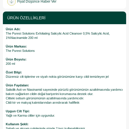
Fiyat Düşünce Haber Ver
ÜRÜN ÖZELLIKLERI
Ürün Adı:
The Purest Solutions Exfoliating Salicylic Acid Cleanser 0,5% Salicylic Acid,
1%Niacinamide 200 ml
Ürün Markası:
The Purest Solutions
Ürün Boyutu:
200 ml
Özet Bilgi:
Düzensiz cilt tiplerine ve siyah nokta görünümüne karşı cildi temizleyen jel
Ürün Faydaları:
Salisilik Asit ve Niasinamid sayesinde pürüzlü görünümünün azaltılmasında yardımcı
bakım sağlarken cildin doğal bariyerini korumasına destek olur.
Ciltteki sebum görünümünün azaltılmasında yardımcıdır.
Cildi kir ve makyaj kalıntılarından arındırarak hafifletir.
Uygun Cilt Tipi:
Yağlı ve Karma ciltler için uygundur.
Kullanım Şekli:
Sabah ve akşam rutinlerinde günde 2 kez kullanabilirsiniz.