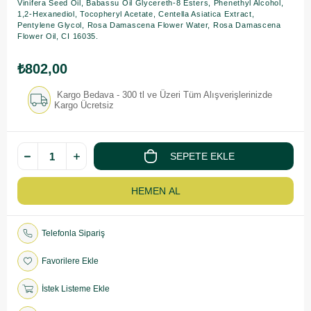
Vinifera Seed Oil, Babassu Oil Glycereth-8 Esters, Phenethyl Alcohol,
1,2-Hexanediol, Tocopheryl Acetate, Centella Asiatica Extract,
Pentylene Glycol, Rosa Damascena Flower Water, Rosa Damascena
Flower Oil, CI 16035.
₺802,00
Kargo Bedava - 300 tl ve Üzeri Tüm Alışverişlerinizde
Kargo Ücretsiz
Telefonla Sipariş
Favorilere Ekle
İstek Listeme Ekle