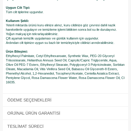
Uygun Cilt Tipi:
Tüm cilt tiplerine uygundur.
Kullanım Şekli:
Yeterli miktarda ürünü kuru elinize alınız, kuru cildinize göz çevresi dahil nazik
hareketlerle uygulayın ve temizleme işlemi bittikten sonra bol su ile durulayınız.
Yoğun makyaj için tekrarlayabilirsiniz.
Çift aşamalı temizlik uygulaması ve günlük kullanım için uygundur.
​Ardından cilt tipinize uygun su bazlı bir temizleyiciyle cildinizi arındırabilirsiniz.
Ürün Bileşimi:
Ethylhexyl Palmitate, Cetyl Ethylhexanoate, Synthetic Wax, PEG-20 Glyceryl
Triisostearate, Helianthus Annuus Seed Oil, Caprylic/Capric Triglyceride, Aqua,
Olive Oil PEG-7 Esters, Ethylhexyl Stearate, Polyglyceryl-3 Polyricinoleate, Sorbitan
Oleate, Macadamia Oil, Vitis Vinifera Seed Oil, Babassu Oil Glycereth-8 Esters,
Phenethyl Alcohol, 1,2-Hexanediol, Tocopheryl Acetate, Centella Asiatica Extract,
Pentylene Glycol, Rosa Damascena Flower Water, Rosa Damascena Flower Oil, CI
16035.
ÖDEME SEÇENEKLERI
ORJINAL ÜRÜN GARANTISI
TESLIMAT SÜRECI