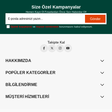
Size Özel Kampanyalar
Hemen Kayıt Ol Fırsatlardan Önce Sen Haberdar Ol!
Gönder
Üyelik koşullarını
ve
kişisel verilerimin
korunmasını kabul ediyorum.
Takipte Kal
HAKKIMIZDA
POPÜLER KATEGORİLER
BİLGİLENDİRME
MÜŞTERİ HİZMETLERİ