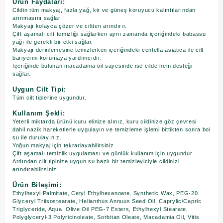
Ürün Faydaları:
Cildin tüm makyaj, fazla yağ, kir ve güneş koruyucu kalıntılarından
arınmasını sağlar.
Makyajı kolayca çözer ve ciltten arındırır.
Çift aşamalı cilt temizliği sağlarken aynı zamanda içeriğindeki babassu
yağı ile gerekli bir etki sağlar.
Makyajı derinlemesine temizlerken içeriğindeki centella asiatica ile cilt
bariyerini korumaya yardımcıdır.
İçeriğinde bulunan macadamia oil sayesinde ise cilde nem desteği
sağlar.
Uygun Cilt Tipi:
Tüm cilt tiplerine uygundur.
Kullanım Şekli:
Yeterli miktarda ürünü kuru elinize alınız, kuru cildinize göz çevresi
dahil nazik hareketlerle uygulayın ve temizleme işlemi bittikten sonra bol
su ile durulayınız.
Yoğun makyaj için tekrarlayabilirsiniz.
Çift aşamalı temizlik uygulaması ve günlük kullanım için uygundur.
​Ardından cilt tipinize uygun su bazlı bir temizleyiciyle cildinizi
arındırabilirsiniz.
Ürün Bileşimi:
Ethylhexyl Palmitate, Cetyl Ethylhexanoate, Synthetic Wax, PEG-20
Glyceryl Triisostearate, Helianthus Annuus Seed Oil, Caprylic/Capric
Triglyceride, Aqua, Olive Oil PEG-7 Esters, Ethylhexyl Stearate,
Polyglyceryl-3 Polyricinoleate, Sorbitan Oleate, Macadamia Oil, Vitis