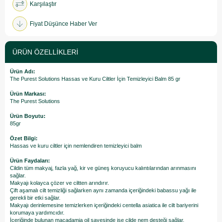
Karşılaştır
Fiyat Düşünce Haber Ver
ÜRÜN ÖZELLIKLERI
Ürün Adı:
The Purest Solutions Hassas ve Kuru Ciltler İçin Temizleyici Balm 85 gr
Ürün Markası:
The Purest Solutions
Ürün Boyutu:
85gr
Özet Bilgi:
Hassas ve kuru ciltler için nemlendiren temizleyici balm
Ürün Faydaları:
Cildin tüm makyaj, fazla yağ, kir ve güneş koruyucu kalıntılarından arınmasını
sağlar.
Makyajı kolayca çözer ve ciltten arındırır.
Çift aşamalı cilt temizliği sağlarken aynı zamanda içeriğindeki babassu yağı ile
gerekli bir etki sağlar.
Makyajı derinlemesine temizlerken içeriğindeki centella asiatica ile cilt bariyerini
korumaya yardımcıdır.
İçeriğinde bulunan macadamia oil sayesinde ise cilde nem desteği sağlar.