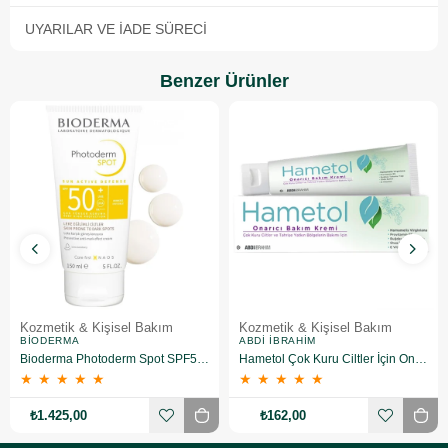
UYARILAR VE İADE SÜRECI
Benzer Ürünler
Kozmetik & Kişisel Bakım
Kozmetik & Kişisel Bakım
BIODERMA
ABDI İBRAHIM
Bioderma Photoderm Spot SPF50+ 150 ml
Hametol Çok Kuru Ciltler İçin Onarıcı Bakım Kremi 30 g
★
★
★
★
★
★
★
★
★
★
₺1.425,00
₺162,00