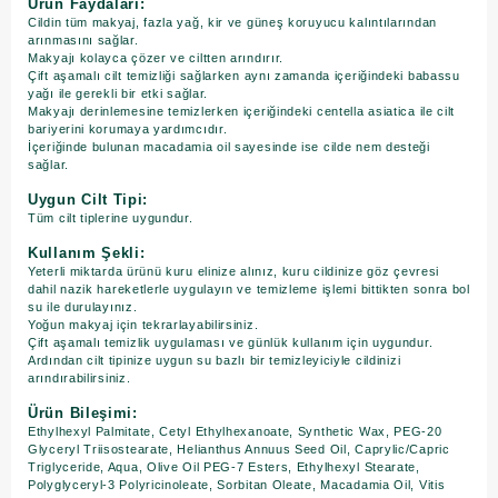
Ürün Faydaları:
Cildin tüm makyaj, fazla yağ, kir ve güneş koruyucu kalıntılarından
arınmasını sağlar.
Makyajı kolayca çözer ve ciltten arındırır.
Çift aşamalı cilt temizliği sağlarken aynı zamanda içeriğindeki babassu
yağı ile gerekli bir etki sağlar.
Makyajı derinlemesine temizlerken içeriğindeki centella asiatica ile cilt
bariyerini korumaya yardımcıdır.
İçeriğinde bulunan macadamia oil sayesinde ise cilde nem desteği
sağlar.
Uygun Cilt Tipi:
Tüm cilt tiplerine uygundur.
Kullanım Şekli:
Yeterli miktarda ürünü kuru elinize alınız, kuru cildinize göz çevresi
dahil nazik hareketlerle uygulayın ve temizleme işlemi bittikten sonra bol
su ile durulayınız.
Yoğun makyaj için tekrarlayabilirsiniz.
Çift aşamalı temizlik uygulaması ve günlük kullanım için uygundur.
​Ardından cilt tipinize uygun su bazlı bir temizleyiciyle cildinizi
arındırabilirsiniz.
Ürün Bileşimi:
Ethylhexyl Palmitate, Cetyl Ethylhexanoate, Synthetic Wax, PEG-20
Glyceryl Triisostearate, Helianthus Annuus Seed Oil, Caprylic/Capric
Triglyceride, Aqua, Olive Oil PEG-7 Esters, Ethylhexyl Stearate,
Polyglyceryl-3 Polyricinoleate, Sorbitan Oleate, Macadamia Oil, Vitis