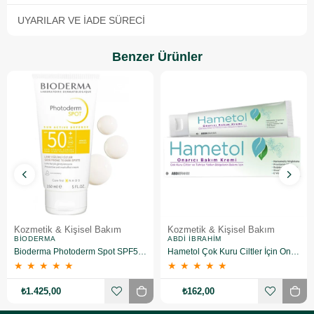
UYARILAR VE İADE SÜRECI
Benzer Ürünler
Kozmetik & Kişisel Bakım
Kozmetik & Kişisel Bakım
BIODERMA
ABDI İBRAHIM
Bioderma Photoderm Spot SPF50+ 150 ml
Hametol Çok Kuru Ciltler İçin Onarıcı Bakım Kremi 30 g
★
★
★
★
★
★
★
★
★
★
₺1.425,00
₺162,00