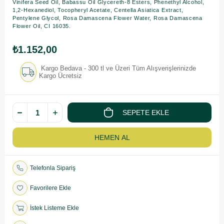
Vinifera Seed Oil, Babassu Oil Glycereth-8 Esters, Phenethyl Alcohol,
1,2-Hexanediol, Tocopheryl Acetate, Centella Asiatica Extract,
Pentylene Glycol, Rosa Damascena Flower Water, Rosa Damascena
Flower Oil, CI 16035.
₺1.152,00
Kargo Bedava - 300 tl ve Üzeri Tüm Alışverişlerinizde
Kargo Ücretsiz
Telefonla Sipariş
Favorilere Ekle
İstek Listeme Ekle