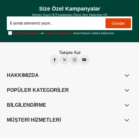
Size Özel Kampanyalar
Hemen Kayıt Ol Fırsatlardan Önce Sen Haberdar Ol!
Gönder
Üyelik koşullarını
ve
kişisel verilerimin
korunmasını kabul ediyorum.
Takipte Kal
HAKKIMIZDA
POPÜLER KATEGORİLER
BİLGİLENDİRME
MÜŞTERİ HİZMETLERİ