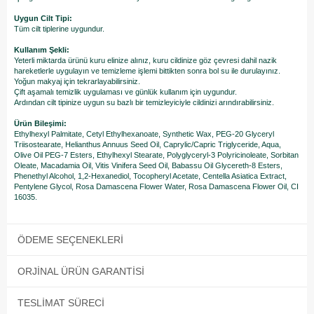
Uygun Cilt Tipi:
Tüm cilt tiplerine uygundur.
Kullanım Şekli:
Yeterli miktarda ürünü kuru elinize alınız, kuru cildinize göz çevresi dahil nazik
hareketlerle uygulayın ve temizleme işlemi bittikten sonra bol su ile durulayınız.
Yoğun makyaj için tekrarlayabilirsiniz.
Çift aşamalı temizlik uygulaması ve günlük kullanım için uygundur.
​Ardından cilt tipinize uygun su bazlı bir temizleyiciyle cildinizi arındırabilirsiniz.
Ürün Bileşimi:
Ethylhexyl Palmitate, Cetyl Ethylhexanoate, Synthetic Wax, PEG-20 Glyceryl
Triisostearate, Helianthus Annuus Seed Oil, Caprylic/Capric Triglyceride, Aqua,
Olive Oil PEG-7 Esters, Ethylhexyl Stearate, Polyglyceryl-3 Polyricinoleate, Sorbitan
Oleate, Macadamia Oil, Vitis Vinifera Seed Oil, Babassu Oil Glycereth-8 Esters,
Phenethyl Alcohol, 1,2-Hexanediol, Tocopheryl Acetate, Centella Asiatica Extract,
Pentylene Glycol, Rosa Damascena Flower Water, Rosa Damascena Flower Oil, CI
16035.
ÖDEME SEÇENEKLERI
ORJINAL ÜRÜN GARANTISI
TESLIMAT SÜRECI