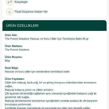
Karşılaştır
Fiyat Düşünce Haber Ver
ÜRÜN ÖZELLIKLERI
Ürün Adı:
The Purest Solutions Hassas ve Kuru Ciltler İçin Temizleyici Balm 85 gr
Ürün Markası:
The Purest Solutions
Ürün Boyutu:
85gr
Özet Bilgi:
Hassas ve kuru ciltler için nemlendiren temizleyici balm
Ürün Faydaları:
Cildin tüm makyaj, fazla yağ, kir ve güneş koruyucu kalıntılarından arınmasını
sağlar.
Makyajı kolayca çözer ve ciltten arındırır.
Çift aşamalı cilt temizliği sağlarken aynı zamanda içeriğindeki babassu yağı ile
gerekli bir etki sağlar.
Makyajı derinlemesine temizlerken içeriğindeki centella asiatica ile cilt bariyerini
korumaya yardımcıdır.
İçeriğinde bulunan macadamia oil sayesinde ise cilde nem desteği sağlar.