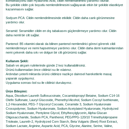
kombinasyonu olan Hyaluronic Acid, cildin nemlendirilmesi yardımcı olurlar.
Bu şekilde cildin çok boyutlu nemlendirilmesini sağlayarak etkin bir şekilde elastikiyet
kazanmasını sağlar.
Sodyum PCA: Cildin nemlendirilmesinde etkilidir. Cildin daha canlı görünmesine
yardımcı olur.
Seramid: Seramidler cildin en dış tabakasını güçlendirmeye yardımcı olur. Cildin
daha nemli bir cilt sağlar.
Pantenol: B5 vitamini olarak da bilinen pantenol nemlendirici görevi görerek cildi
nemlendirmeye ve nemi hapsetmeye yardımcı olur. Cildin daha derin katmanlarından
nemi çekerek daha sıkı ve dolgun bir cilt görünümü sağlar.
Kullanım Şekli:
Sabah ve akşam rutinlerinde günde 2 kez kullanabilirsiniz.
Ürünü kullanmadan önce cildinizi su ile ıslatınız.
Ardından yeterli miktarda ürünü cildinize nazikçe dairesel hareketlerle masaj
yaparak uygulayınız.
​Uygulama sonrası bol su ile cildinizi durulayınız.
Ürün Bileşimi:
Aqua, Disodium Laureth Sulfosucsinate, Cocamidopropyl Betaine, Sodium C14-16
Olefin Sulfonate, Lauryl Glucoside, Phenethyl Alcohol, Sodium Cocoyl Isethionate,
1,2-Hexanediol, PEG-7 Glyceryl Cocoate, Ceramide 3, Sodium Hyaluronate
Crosspolymer, Sodium Hyaluronate, Sodium Acetylated Hyaluronate, Hydrolyzed
Sodium Hyaluronate, Pentylene Glycol, Ethylhexylglycerin, Alpha-Glucan
Oligosaccharide, Sodium PCA, Panthenol, PEG/PPG-120/10 Trimethylolpropane
Trioleate, Laureth-2, Hydrolyzed Corn Starch, Beta Vulgaris (Beet) Root Extract,
Sodium Lactate, Arginine, Aspartic Acid, PCA, Glycine, Alanine, Serine, Valine,