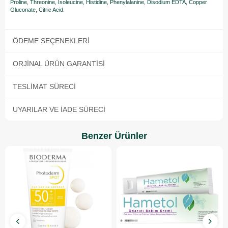
Proline, Threonine, Isoleucine, Histidine, Phenylalanine, Disodium EDTA, Copper
Gluconate, Citric Acid.
ÖDEME SEÇENEKLERI
ORJINAL ÜRÜN GARANTISI
TESLIMAT SÜRECI
UYARILAR VE İADE SÜRECI
Benzer Ürünler