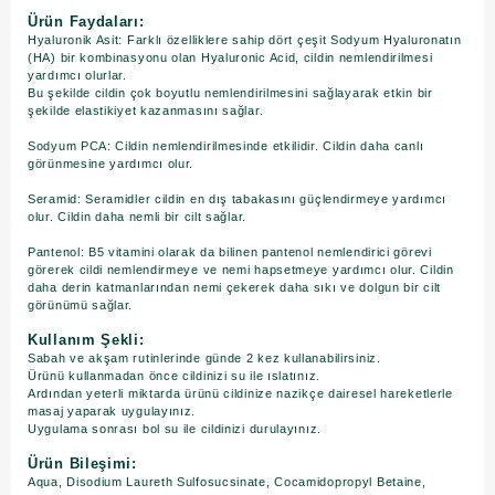
Ürün Faydaları:
Hyaluronik Asit: Farklı özelliklere sahip dört çeşit Sodyum Hyaluronatın
(HA) bir kombinasyonu olan Hyaluronic Acid, cildin nemlendirilmesi
yardımcı olurlar.
Bu şekilde cildin çok boyutlu nemlendirilmesini sağlayarak etkin bir
şekilde elastikiyet kazanmasını sağlar.
Sodyum PCA: Cildin nemlendirilmesinde etkilidir. Cildin daha canlı
görünmesine yardımcı olur.
Seramid: Seramidler cildin en dış tabakasını güçlendirmeye yardımcı
olur. Cildin daha nemli bir cilt sağlar.
Pantenol: B5 vitamini olarak da bilinen pantenol nemlendirici görevi
görerek cildi nemlendirmeye ve nemi hapsetmeye yardımcı olur. Cildin
daha derin katmanlarından nemi çekerek daha sıkı ve dolgun bir cilt
görünümü sağlar.
Kullanım Şekli:
Sabah ve akşam rutinlerinde günde 2 kez kullanabilirsiniz.
Ürünü kullanmadan önce cildinizi su ile ıslatınız.
Ardından yeterli miktarda ürünü cildinize nazikçe dairesel hareketlerle
masaj yaparak uygulayınız.
​Uygulama sonrası bol su ile cildinizi durulayınız.
Ürün Bileşimi:
Aqua, Disodium Laureth Sulfosucsinate, Cocamidopropyl Betaine,