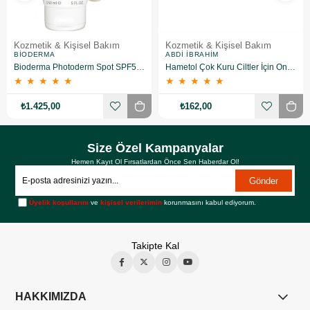
Kozmetik & Kişisel Bakım
Kozmetik & Kişisel Bakım
BIODERMA
ABDI İBRAHIM
Bioderma Photoderm Spot SPF50+ 150 ml
Hametol Çok Kuru Ciltler İçin Onarıcı Bakım Kremi 30 g
★
★
★
★
★
★
★
★
★
★
₺1.425,00
₺162,00
Size Özel Kampanyalar
Hemen Kayıt Ol Fırsatlardan Önce Sen Haberdar Ol!
Gönder
Üyelik koşullarını
ve
kişisel verilerimin
korunmasını kabul ediyorum.
Takipte Kal
HAKKIMIZDA