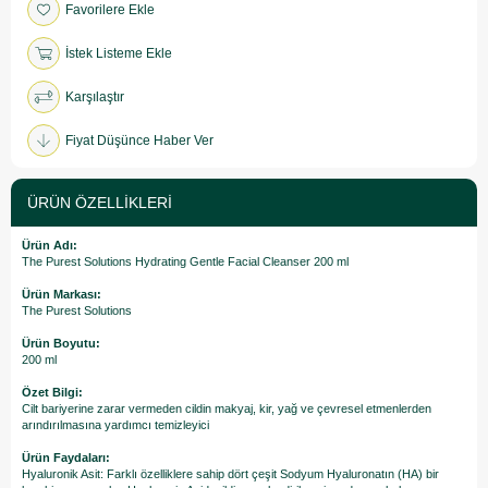
Favorilere Ekle
İstek Listeme Ekle
Karşılaştır
Fiyat Düşünce Haber Ver
ÜRÜN ÖZELLIKLERI
Ürün Adı:
The Purest Solutions Hydrating Gentle Facial Cleanser 200 ml
Ürün Markası:
The Purest Solutions
Ürün Boyutu:
200 ml
Özet Bilgi:
Cilt bariyerine zarar vermeden cildin makyaj, kir, yağ ve çevresel etmenlerden
arındırılmasına yardımcı temizleyici
Ürün Faydaları:
Hyaluronik Asit: Farklı özelliklere sahip dört çeşit Sodyum Hyaluronatın (HA) bir