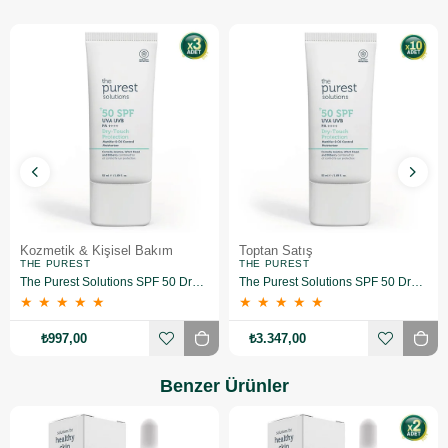
Kozmetik & Kişisel Bakım
Toptan Satış
THE PUREST
THE PUREST
The Purest Solutions SPF 50 Dry Touch Protection 50 ml 3 Adet
The Purest Solutions SPF 50 Dry Touch Protection 50 ml 10'lu
★
★
★
★
★
★
★
★
★
★
₺997,00
₺3.347,00
Benzer Ürünler