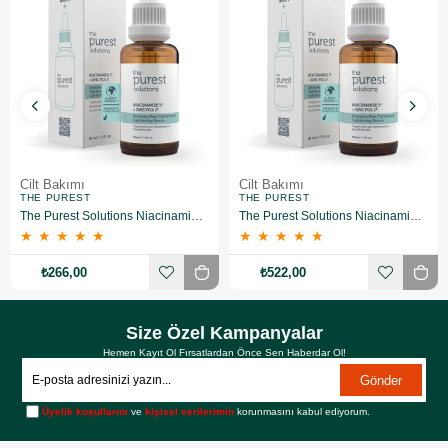
Cilt Bakımı
Cilt Bakımı
THE PUREST
THE PUREST
The Purest Solutions Niacinamide 5% + Zinc Pca 1% Gözenek Sıkılaştırıcı Yüz Serumu 30 ml
The Purest Solutions Niacinamide 5% + Zinc Pca 1% Gözenek Sıkılaştırıcı Yüz Serumu 30 ml 2 Adet
★
★
★
★
★
★
★
★
★
★
₺266,00
₺522,00
Size Özel Kampanyalar
Hemen Kayıt Ol Fırsatlardan Önce Sen Haberdar Ol!
Gönder
Üyelik koşullarını
ve
kişisel verilerimin
korunmasını kabul ediyorum.