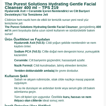
The Purest Solutions Hydrating Gentle Facial
Cleanser 400 ml – TPS 219
Hyaluronik Asit + Ceramide İçeren Nemlendirici ve Cilt Bariyeri
Destekleyici Yüz Temizleme Jeli
Cildinize hem nazik hem de etkili bir temizlik sunan yeni nesil yüz
temizleme jeli:
The Purest Solutions Hydrating Gentle Facial Cleanser
, genişletilmiş
400
ml
’lik yeni boyutuyla daha uzun süreli kullanım ve sürdürülebilir bakım
sunar!
Ürün Özellikleri ve Faydaları
Hyaluronik Asit (%0.5):
Cildi yoğun şekilde nemlendirir ve nem
kaybını önler.
Sodium PCA (%0.5):
Ciltte doğal nem dengesini korur, yumuşaklık
kazandırır.
Ceramide:
Cilt bariyerini güçlendirir, hassasiyeti azaltır.
Nazik Formül:
Cildi kurutmadan, tahriş etmeden temizler.
Yeniden doldurulabilir ambalaj
ile çevre dostudur.
Kullanım Şekli
Sabah ve akşam rutininizde, ıslak cilde nazikçe masaj yaparak
uygulayın.
Ilık su ile durulayın ve ardından tonik veya serum gibi cilt bakım
adımlarına geçin.
Tüm cilt tipleri için uygundur. Özellikle
kuru, hassas ve nem
ihtiyacı olan ciltlerde
ideal sonuç verir.
İçerik Detayları (Ana Aktifler)