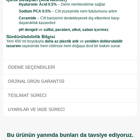
Hyaluronic Acid 0.5%
– Derin nemlendirme sağlar
Sodium PCA 0.5%
– Cilt yüzeyinde nem tutulumunu artırır
Ceramide
– Cilt bariyerini destekleyerek dış etkenlere karşı
dayanıklılık kazandırır
pH dengeli
ve
sülfat, paraben, alkol, sabun içermez
Sürdürülebilirlik Bilgisi
Yeni 400 ml boyutuyla
daha az plastik atık
ve
yeniden doldurulabilir
tasarımı
sayesinde hem cildinize hem doğaya dost bir bakım sunar.
ÖDEME SEÇENEKLERI
ORJINAL ÜRÜN GARANTISI
TESLIMAT SÜRECI
UYARILAR VE İADE SÜRECI
Bu ürünün yanında bunları da tavsiye ediyoruz.