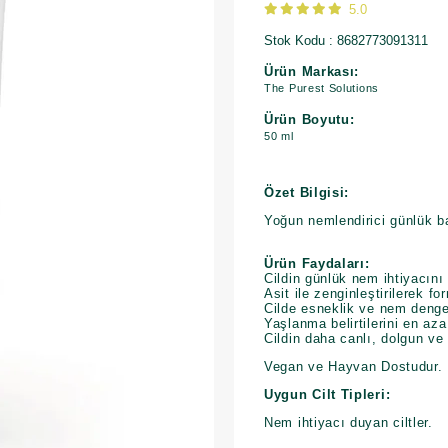
5.0
Stok Kodu
8682773091311
Ürün Markası:
The Purest Solutions
Ürün Boyutu:
50 ml
Özet Bilgisi:
Yoğun nemlendirici günlük b
Ürün Faydaları:
Cildin günlük nem ihtiyacın
Asit ile zenginleştirilerek fo
Cilde esneklik ve nem denge
Yaşlanma belirtilerini en aza
Cildin daha canlı, dolgun v
Vegan ve Hayvan Dostudur.
Uygun Cilt Tipleri:
Nem ihtiyacı duyan ciltler.