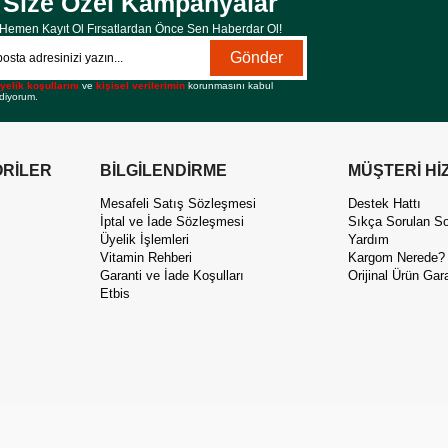
Size Özel Kampanyalar
Hemen Kayıt Ol Fırsatlardan Önce Sen Haberdar Ol!
Gönder
yelik koşullarını
ve
kişisel verilerimin
korunmasını kabul
diyorum.
RİLER
BİLGİLENDİRME
MÜŞTERİ Hİ
Mesafeli Satış Sözleşmesi
Destek Hattı
İptal ve İade Sözleşmesi
Sıkça Sorulan So
Üyelik İşlemleri
Yardım
Vitamin Rehberi
Kargom Nerede?
Garanti ve İade Koşulları
Orijinal Ürün Gara
Etbis