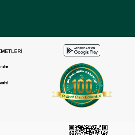
ZMETLERİ
rular
ntisi