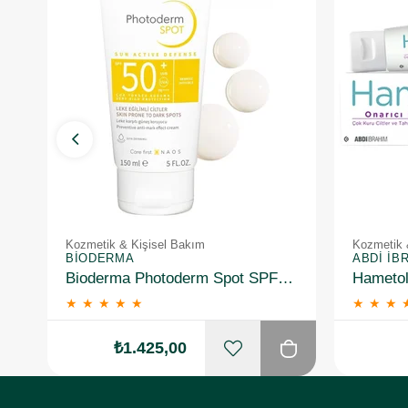
Kozmetik & Kişisel Bakım
Kozmetik 
BIODERMA
ABDI İB
Bioderma Photoderm Spot SPF50+ 150 ml
★
★
★
★
★
★
★
★
₺1.425,00