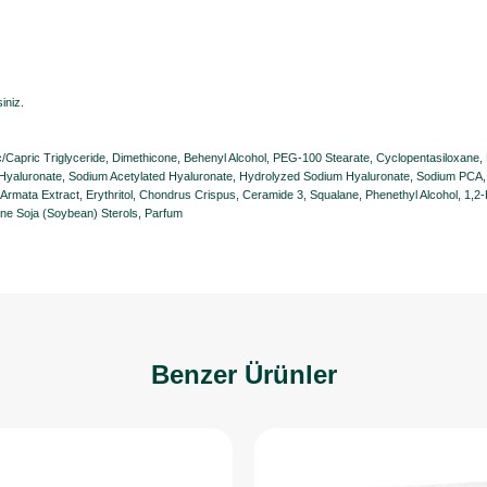
iniz.
ic/Capric Triglyceride, Dimethicone, Behenyl Alcohol, PEG-100 Stearate, Cyclopentasiloxane
yaluronate, Sodium Acetylated Hyaluronate, Hydrolyzed Sodium Hyaluronate, Sodium PCA, 
rmata Extract, Erythritol, Chondrus Crispus, Ceramide 3, Squalane, Phenethyl Alcohol, 1,2
ine Soja (Soybean) Sterols, Parfum
Benzer Ürünler