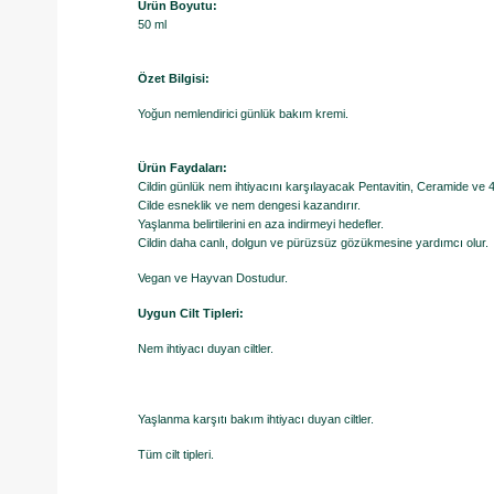
Ürün Boyutu:
50 ml
Özet Bilgisi:
Yoğun nemlendirici günlük bakım kremi.
Ürün Faydaları:
Cildin günlük nem ihtiyacını karşılayacak Pentavitin, Ceramide ve 4D 
Cilde esneklik ve nem dengesi kazandırır.
Yaşlanma belirtilerini en aza indirmeyi hedefler.
Cildin daha canlı, dolgun ve pürüzsüz gözükmesine yardımcı olur.
Vegan ve Hayvan Dostudur.
Uygun Cilt Tipleri:
Nem ihtiyacı duyan ciltler.
Yaşlanma karşıtı bakım ihtiyacı duyan ciltler.
Tüm cilt tipleri.