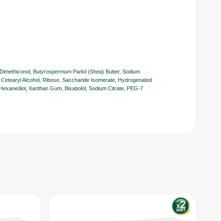
, Dimethiconol, Butyrospermum Parkii (Shea) Butter, Sodium
Cetearyl Alcohol, Ribose, Saccharide Isomerate, Hydrogenated
-Hexanediol, Xanthan Gum, Bisabolol, Sodium Citrate, PEG-7