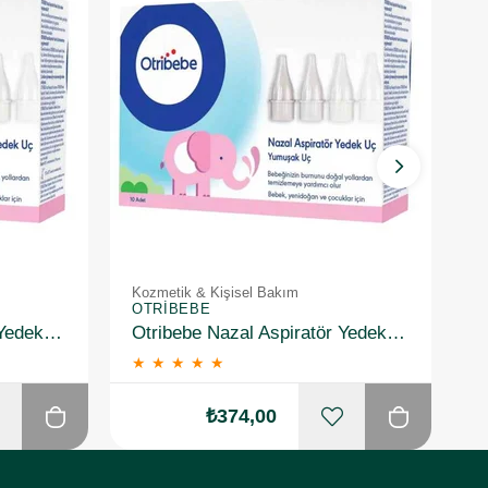
Kozmetik & Kişisel Bakım
K
OTRIBEBE
O
Otribebe Nazal Aspiratör Yedek Uç 10 Adet
Otribebe Nazal Aspiratör Yedek Uç 10 Adet 2 Adet
★
★
★
★
★
₺374,00