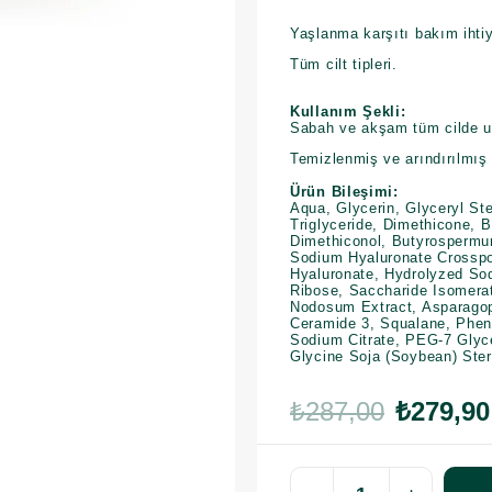
Yaşlanma karşıtı bakım ihtiy
Tüm cilt tipleri.
Kullanım Şekli:
Sabah ve akşam tüm cilde 
Temizlenmiş ve arındırılmış c
Ürün Bileşimi:
Aqua, Glycerin, Glyceryl St
Triglyceride, Dimethicone, 
Dimethiconol, Butyrospermu
Sodium Hyaluronate Crosspo
Hyaluronate, Hydrolyzed So
Ribose, Saccharide Isomera
Nodosum Extract, Asparagops
Ceramide 3, Squalane, Phene
Sodium Citrate, PEG-7 Glyce
Glycine Soja (Soybean) Ster
₺287,00
₺279,90