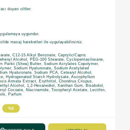
acı duyan ciltler.
uygulamaya uygundur.
ilde masaj hareketleri ile uygulayabilirsiniz.
earate, C12-15 Alkyl Benzoate, Caprylic/Capric
Behenyl Alcohol, PEG-100 Stearate, Cyclopentasiloxane,
m Parkii (Shea) Butter, Sodium Acrylates Copolymer,
lymer, Sodium Hyaluronate, Sodium Acetylated
dium Hyaluronate, Sodium PCA, Cetearyl Alcohol,
te, Hydrogenated Starch Hydrolysate, Ascophyllum
is Armata Extract, Erythritol, Chondrus Crispus,
thyl Alcohol, 1,2-Hexanediol, Xanthan Gum, Bisabolol,
ryl Cocoate, Niacinamide, Tocopheryl Acetate, Lecithin,
ols, Parfum
%
2
İndirim