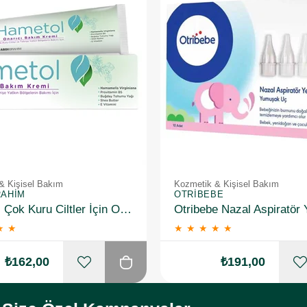
& Kişisel Bakım
Kozmetik & Kişisel Bakım
RAHIM
OTRIBEBE
Hametol Çok Kuru Ciltler İçin Onarıcı Bakım Kremi 30 g
★
★
★
★
★
★
★
₺162,00
₺191,00