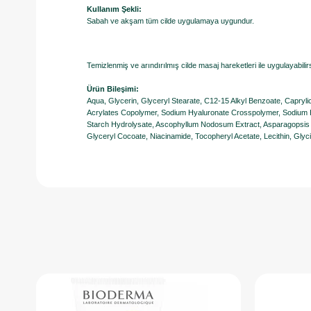
Kullanım Şekli:
Sabah ve akşam tüm cilde uygulamaya uygundur.
Temizlenmiş ve arındırılmış cilde masaj hareketleri ile uygulayabilirs
Ürün Bileşimi:
Aqua, Glycerin, Glyceryl Stearate, C12-15 Alkyl Benzoate, Capryl
Acrylates Copolymer, Sodium Hyaluronate Crosspolymer, Sodium H
Starch Hydrolysate, Ascophyllum Nodosum Extract, Asparagopsis A
Glyceryl Cocoate, Niacinamide, Tocopheryl Acetate, Lecithin, Glyc