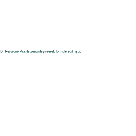
Hyaluronik Asit ile zenginleştirilerek formüle edilmiştir.