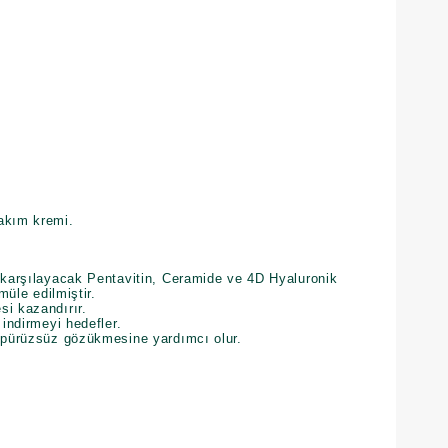
akım kremi.
ı karşılayacak Pentavitin, Ceramide ve 4D Hyaluronik
rmüle edilmiştir.
si kazandırır.
 indirmeyi hedefler.
e pürüzsüz gözükmesine yardımcı olur.