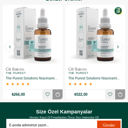
Cilt Bakımı
Cilt Bakımı
THE PUREST
THE PUREST
The Purest Solutions Niacinamide 5% + Zinc Pca 1% Gözenek Sıkılaştırıcı Yüz Serumu 30 ml
The Purest Solutions Niacinamide 5% + Zinc Pca 1% Gözenek Sıkılaştırıcı Yüz Serumu 30 ml 2 Adet
★
★
★
★
★
★
★
★
★
★
₺266,00
₺522,00
Size Özel Kampanyalar
Hemen Kayıt Ol Fırsatlardan Önce Sen Haberdar Ol!
Gönder