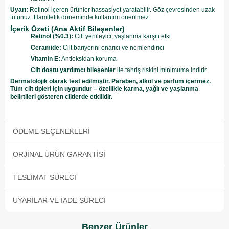
Uyarı:
Retinol içeren ürünler hassasiyet yaratabilir. Göz çevresinden uzak
tutunuz. Hamilelik döneminde kullanımı önerilmez.
İçerik Özeti (Ana Aktif Bileşenler)
Retinol (%0.3):
Cilt yenileyici, yaşlanma karşıtı etki
Ceramide:
Cilt bariyerini onarıcı ve nemlendirici
Vitamin E:
Antioksidan koruma
Cilt dostu yardımcı bileşenler
ile tahriş riskini minimuma indirir
Dermatolojik olarak test edilmiştir. Paraben, alkol ve parfüm içermez.
Tüm cilt tipleri için uygundur – özellikle karma, yağlı ve yaşlanma
belirtileri gösteren ciltlerde etkilidir.
ÖDEME SEÇENEKLERI
ORJINAL ÜRÜN GARANTISI
TESLIMAT SÜRECI
UYARILAR VE İADE SÜRECI
Benzer Ürünler