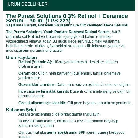
ÜRÜN ÖZELLIKLERI
The Purest Solutions 0.3% Retinol + Ceramide
Serum – 30 ml (TPS 223)
Yaşlanma Karşıtı, Gözenek Sıkılaştırıcı ve Cilt Yenileyici Gece Serumu
The Purest Solutions Youth Radiant Renewal Retinol Serum
, %0.3
oranında saf Retinol ve Ceramide içeriğiyle cilt bakım rutininizin
vazgeçilmezi olmaya aday! Bu güçlü gece serumu, ciltteki yaşlanma
belirtilerini hedef alırken gözenekleri sıkılaştırır, cilt dokusunu yeniler ve
ince çizgilerin görünümünü azaltır.
Ürün Faydaları
Retinol (Vitamin A):
Hücre yenilenmesini destekler, kolajen
üretimini artırır.
Ceramide:
Cildin nem bariyerini güçlendirir, tahrişi önlemeye
yardımcı olur.
Gözenekleri arındırır:
Daha pürüzsüz ve eşit bir cilt dokusu sağlar.
İnce çizgi ve kırışıklık karşıtı:
Düzenli kullanımda genç ve canlı bir
görünüm sunar.
Gece kullanımı için idealdir:
Cilt gece boyunca onarılır ve yenilenir.
Kullanım Şekli
Akşam temizlenmiş cilde birkaç damla uygulayın.
İlk kez kullanıyorsanız, haftada 2-3 kez kullanmaya başlayıp
zamanla sıklığı artırın.
Gündüz mutlaka
geniş spektrumlu SPF
içeren güneş koruyucu
kullanın.