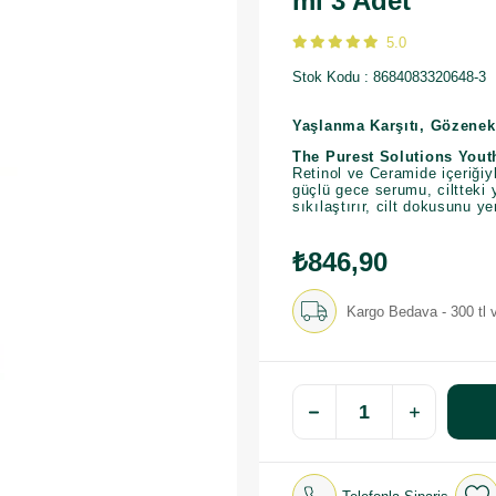
ml 3 Adet
5.0
Stok Kodu
8684083320648-3
Yaşlanma Karşıtı, Gözenek 
The Purest Solutions Yout
Retinol ve Ceramide içeriğiy
güçlü gece serumu, ciltteki y
sıkılaştırır, cilt dokusunu y
₺846,90
Kargo Bedava - 300 tl v