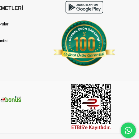
ZMETLERİ
rular
ntisi