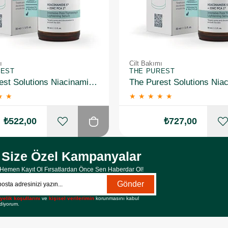
ı
Cilt Bakımı
REST
THE PUREST
The Purest Solutions Niacinamide 5% + Zinc Pca 1% Gözenek Sıkılaştırıcı Yüz Serumu 30 ml 2 Adet
★
★
★
★
★
★
★
₺522,00
₺727,00
Size Özel Kampanyalar
Hemen Kayıt Ol Fırsatlardan Önce Sen Haberdar Ol!
Gönder
yelik koşullarını
ve
kişisel verilerimin
korunmasını kabul
diyorum.