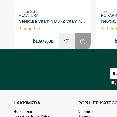
Toptan Satış
Toptan Sa
VENATURA
RC FAR
VeNatura Vitamin D3K2 Vitamin Takviye Edici Gıda 10 Adet
★
★
★
★
★
★
★
★
₺1.977,00
Ü
e
HAKKIMIZDA
POPÜLER KATEGO
Hakkımızda
Vitaminler
Kvkk Aydınlatma Metni
Kolajen