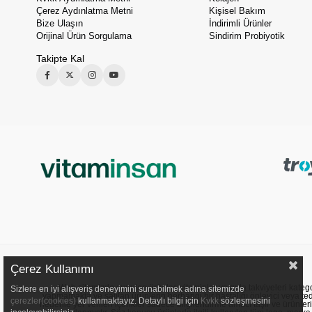
Çerez Aydınlatma Metni
Kişisel Bakım
Bize Ulaşın
İndirimli Ürünler
Orijinal Ürün Sorgulama
Sindirim Probiyotik
Takipte Kal
Çerez Kullanımı
Web sitemizde sunulan ürünler, vitaminler ve gıda takviyeleri kategori
Sizlere en iyi alışveriş deneyimini sunabilmek adına sitemizde
yapmamakta ve satılan ürünlerin herhangi bir hastalığı önleyici veya ted
çerezler(cookies)
kullanmaktayız. Detaylı bilgi için
Kvkk
sözleşmesini
nedenle yer verilen içerikler sadece bilgilendirme amacı taşır ve ürünler