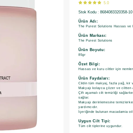
5.0
Stok Kodu
8684083320358-10
Ürün Adı:
The Purest Solutions Hassas ve Ku
Ürün Markası:
The Purest Solutions
Ürün Boyutu:
85gr
Özet Bilgi:
Hassas ve kuru ciltler için nemle
Ürün Faydaları:
Cildin tüm makyaj, fazla yağ, kir
Makyajı kolayca çözer ve ciltten a
Çift aşamalı cilt temizliği sağlar
sağlar.
Makyajı derinlemesine temizlerken 
yardımcıdır.
İçeriğinde bulunan macadamia oil
Uygun Cilt Tipi:
Tüm cilt tiplerine uygundur.