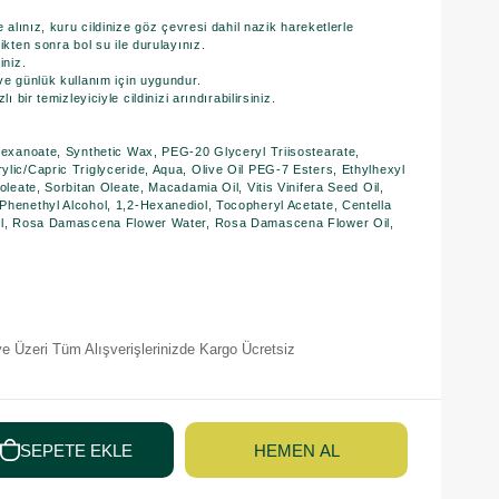
e alınız, kuru cildinize göz çevresi dahil nazik hareketlerle
ikten sonra bol su ile durulayınız.
iniz.
ve günlük kullanım için uygundur.
ı bir temizleyiciyle cildinizi arındırabilirsiniz.
lhexanoate, Synthetic Wax, PEG-20 Glyceryl Triisostearate,
ylic/Capric Triglyceride, Aqua, Olive Oil PEG-7 Esters, Ethylhexyl
oleate, Sorbitan Oleate, Macadamia Oil, Vitis Vinifera Seed Oil,
Phenethyl Alcohol, 1,2-Hexanediol, Tocopheryl Acetate, Centella
col, Rosa Damascena Flower Water, Rosa Damascena Flower Oil,
e Üzeri Tüm Alışverişlerinizde Kargo Ücretsiz