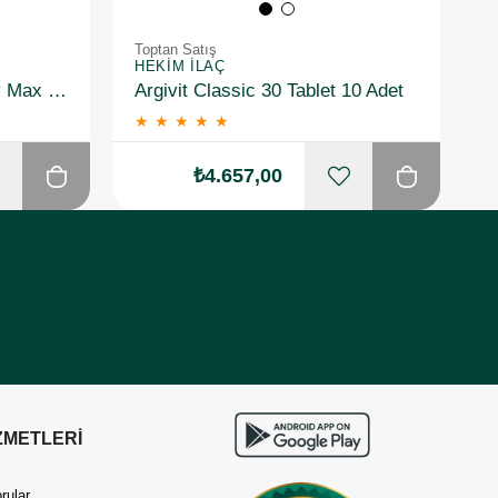
Toptan Satış
T
HEKIM İLAÇ
S
Voonka One&Only Energy Max MultiVitamin 30 Tablet 10 Adet
Argivit Classic 30 Tablet 10 Adet
★
★
★
★
★
₺4.657,00
ZMETLERİ
rular