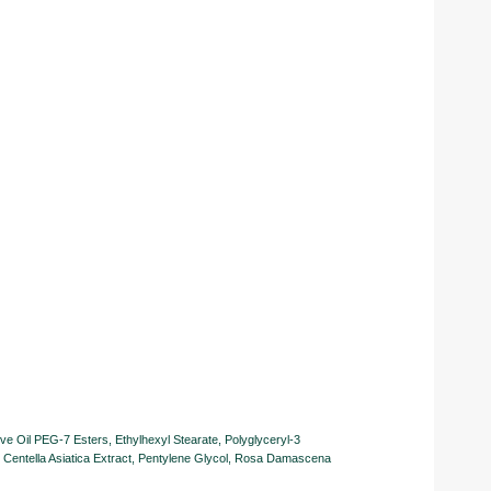
ive Oil PEG-7 Esters, Ethylhexyl Stearate, Polyglyceryl-3
e, Centella Asiatica Extract, Pentylene Glycol, Rosa Damascena