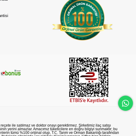
ntisi
reçete ile satılmaz ve doktor onayı gerektirmez. Şirketimiz ilaç satışı
nin yerini almazlar. Amacımız tüketicilere en doğru bilgiyi sunmaktır; bu
rünlerin tümü %100 orijinal olup, T.C. Tarım ve Orman Bakanlığı tarafından