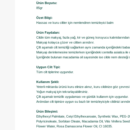
Ürün Boyutu:
85gr
Özet Bilgi:
Hassas ve kuru ciltler için nemlendiren temizleyici balm
Ürün Faydaları:
Cildin tüm makyaj, fazla yağ, kir ve güneş koruyucu kalıntılarından
Makyajı kolayca çözer ve ciltten arındırır.
Çift aşamalı cilt temizliği sağlarken aynı zamanda içeriğindeki babass
Makyajı derinlemesine temizlerken içeriğindeki centella asiatica ile 
İçeriğinde bulunan macadamia oil sayesinde ise cilde nem desteği s
Uygun Cilt Tipi:
Tüm cilt tiplerine uygundur.
Kullanım Şekli:
Yeterli miktarda ürünü kuru elinize alınız, kuru cildinize göz çevresi
Yoğun makyaj için tekrarlayabilirsiniz.
Çift aşamalı temizlik uygulaması ve günlük kullanım için uygundur.
​Ardından cilt tipinize uygun su bazlı bir temizleyiciyle cildinizi arındır
Ürün Bileşimi:
Ethylhexyl Palmitate, Cetyl Ethylhexanoate, Synthetic Wax, PEG-20 
Polyricinoleate, Sorbitan Oleate, Macadamia Oil, Vitis Vinifera Se
Flower Water, Rosa Damascena Flower Oil, CI 16035.