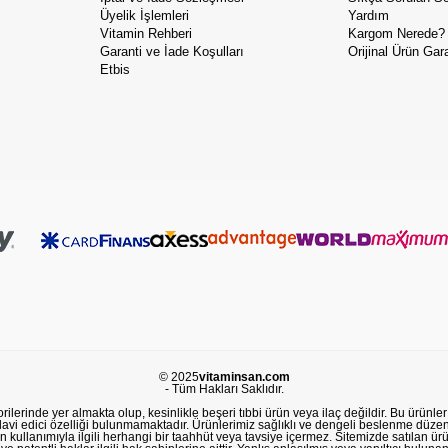
Üyelik İşlemleri
Yardım
Vitamin Rehberi
Kargom Nerede?
Garanti ve İade Koşulları
Orijinal Ürün Gara
Etbis
© 2025
vitaminsan.com
- Tüm Hakları Saklıdır.
lerinde yer almakta olup, kesinlikle beşeri tıbbi ürün veya ilaç değildir. Bu ürünler 
avi edici özelliği bulunmamaktadır. Ürünlerimiz sağlıklı ve dengeli beslenme düzeni
in kullanımıyla ilgili herhangi bir taahhüt veya tavsiye içermez. Sitemizde satılan ü