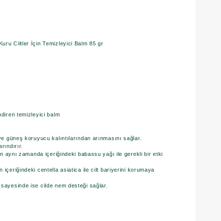
ru Ciltler İçin Temizleyici Balm 85 gr
ndiren temizleyici balm
 ve güneş koruyucu kalıntılarından arınmasını sağlar.
rındırır.
ken aynı zamanda içeriğindeki babassu yağı ile gerekli bir etki
içeriğindeki centella asiatica ile cilt bariyerini korumaya
 sayesinde ise cilde nem desteği sağlar.