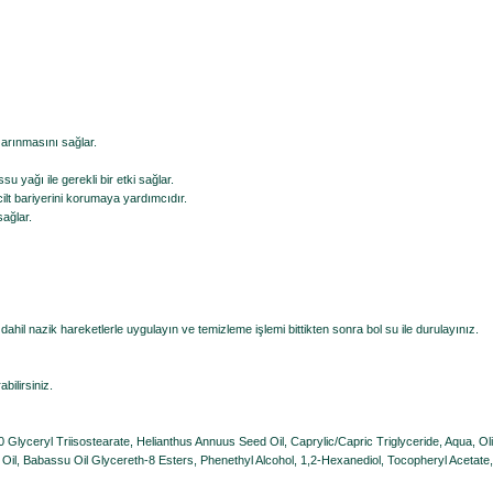
 arınmasını sağlar.
u yağı ile gerekli bir etki sağlar.
cilt bariyerini korumaya yardımcıdır.
ağlar.
 dahil nazik hareketlerle uygulayın ve temizleme işlemi bittikten sonra bol su ile durulayınız.
abilirsiniz.
Glyceryl Triisostearate, Helianthus Annuus Seed Oil, Caprylic/Capric Triglyceride, Aqua, Ol
ed Oil, Babassu Oil Glycereth-8 Esters, Phenethyl Alcohol, 1,2-Hexanediol, Tocopheryl Acetat