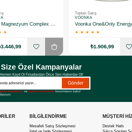
tış
Toptan Satış
MA
VOONKA
Newday Magnezyum Complex 60 Kapsül 10 Adet
★
★
★
★
★
★
★
₺3.446,99
₺1.906,99
Size Özel Kampanyalar
Hemen Kayıt Ol Fırsatlardan Önce Sen Haberdar Ol!
Gönder
yelik koşullarını
ve
kişisel verilerimin
korunmasını kabul
diyorum.
RİLER
BİLGİLENDİRME
MÜŞTERİ Hİ
Mesafeli Satış Sözleşmesi
Destek Hattı
İptal ve İade Sözleşmesi
Sıkça Sorulan So