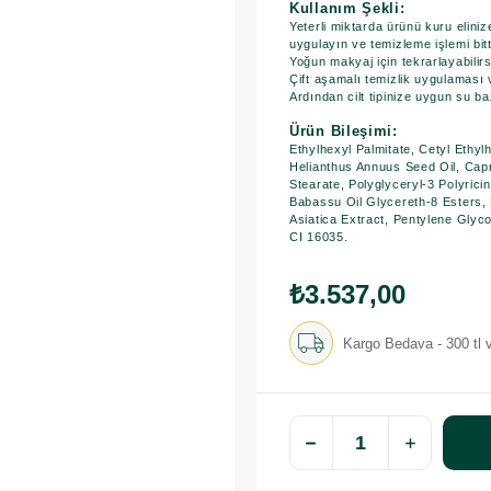
Kullanım Şekli:
Yeterli miktarda ürünü kuru eliniz
uygulayın ve temizleme işlemi bitt
Yoğun makyaj için tekrarlayabilirs
Çift aşamalı temizlik uygulaması 
​Ardından cilt tipinize uygun su bazl
Ürün Bileşimi:
Ethylhexyl Palmitate, Cetyl Ethy
Helianthus Annuus Seed Oil, Capr
Stearate, Polyglyceryl-3 Polyricin
Babassu Oil Glycereth-8 Esters, 
Asiatica Extract, Pentylene Gly
CI 16035.
₺3.537,00
Kargo Bedava - 300 tl v