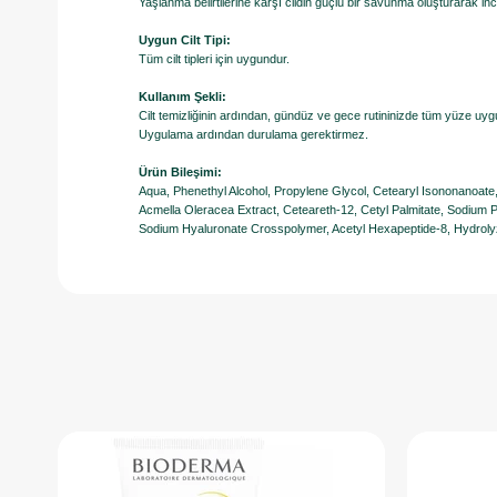
Yaşlanma belirtilerine karşı cildin güçlü bir savunma oluşturarak in
Uygun Cilt Tipi:
Tüm cilt tipleri için uygundur.
Kullanım Şekli:
Cilt temizliğinin ardından, gündüz ve gece rutininizde tüm yüze uyg
​Uygulama ardından durulama gerektirmez.
Ürün Bileşimi:
Aqua, Phenethyl Alcohol, Propylene Glycol, Cetearyl Isononanoate,
Acmella Oleracea Extract, Ceteareth-12, Cetyl Palmitate, Sodium 
Sodium Hyaluronate Crosspolymer, Acetyl Hexapeptide-8, Hydrol