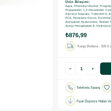
Ürün Bileşimi:
Aqua, Phenethyl Alcohol, Propyle
Propanediol, 1,2-Hexanediol, Cet
Glyceryl Stearate, Trideceth-6, 
PCA, Pentylene Glycol, Erythrito
Acetylated Hyaluronate, Sodium
Acetyl Hexapeptide-8, Hydrolyze
₺876,99
Kargo Bedava - 300 tl v
Telefonla Sipariş
Fiyat Düşünce Haber Ve