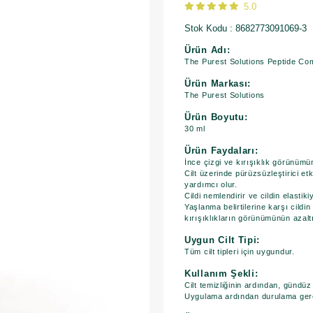
5.0
Stok Kodu
8682773091069-3
Ürün Adı:
The Purest Solutions Peptide Co
Ürün Markası:
The Purest Solutions
Ürün Boyutu:
30 ml
Ürün Faydaları:
İnce çizgi ve kırışıklık görünümü
Cilt üzerinde pürüzsüzleştirici e
yardımcı olur.
Cildi nemlendirir ve cildin elasti
Yaşlanma belirtilerine karşı cildi
kırışıklıkların görünümünün azalt
Uygun Cilt Tipi:
Tüm cilt tipleri için uygundur.
Kullanım Şekli:
Cilt temizliğinin ardından, gündü
​Uygulama ardından durulama ger