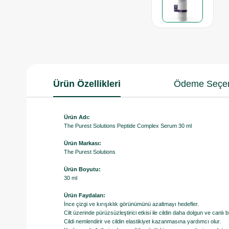
Ürün Özellikleri
Ödeme Seçen
Ürün Adı:
The Purest Solutions Peptide Complex Serum 30 ml
Ürün Markası:
The Purest Solutions
Ürün Boyutu:
30 ml
Ürün Faydaları:
İnce çizgi ve kırışıklık görünümünü azaltmayı hedefler.
Cilt üzerinde pürüzsüzleştirici etkisi ile cildin daha dolgun ve can
Cildi nemlendirir ve cildin elastikiyet kazanmasına yardımcı olur.