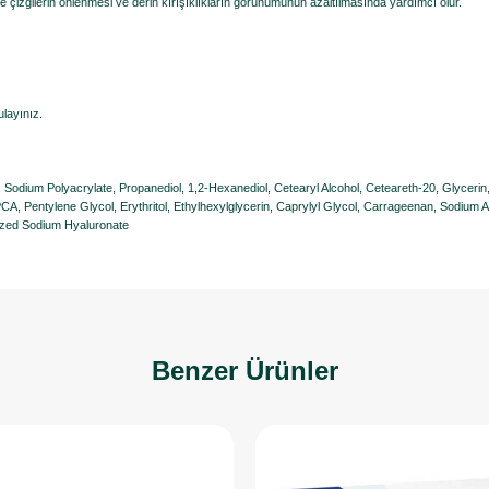
ce çizgilerin önlenmesi ve derin kırışıklıkların görünümünün azaltılmasında yardımcı olur.
ulayınız.
 Sodium Polyacrylate, Propanediol, 1,2-Hexanediol, Cetearyl Alcohol, Ceteareth-20, Glyceri
PCA, Pentylene Glycol, Erythritol, Ethylhexylglycerin, Caprylyl Glycol, Carrageenan, Sodiu
yzed Sodium Hyaluronate
Benzer Ürünler