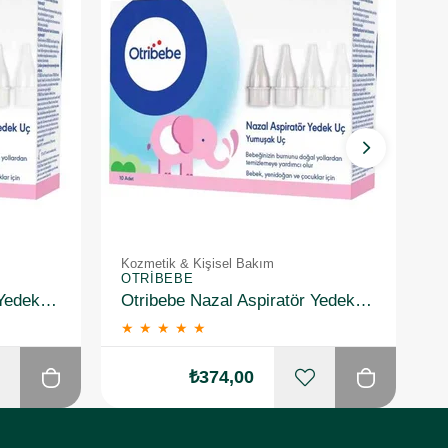
Kozmetik & Kişisel Bakım
K
OTRIBEBE
O
Otribebe Nazal Aspiratör Yedek Uç 10 Adet
Otribebe Nazal Aspiratör Yedek Uç 10 Adet 2 Adet
★
★
★
★
★
₺374,00