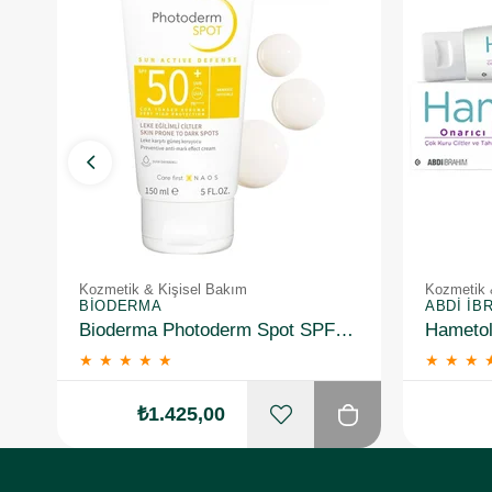
Kozmetik & Kişisel Bakım
Kozmetik 
BIODERMA
ABDI İB
Bioderma Photoderm Spot SPF50+ 150 ml
★
★
★
★
★
★
★
★
₺1.425,00