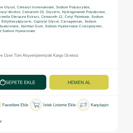
ne Glycol, Cetearyl Isononanoate, Sodium Polyacrylate,
earyl Alcohol, Ceteareth-20, Glycerin, Hydrogenated Polydecene,
Acmella Oleracea Extract, Ceteareth-12, Cetyl Palmitate, Sodium
l, Ethylhexylglycerin, Caprylyl Glycol, Carrageenan, Sodium
 Hyaluronate, Xanthan Gum, Sodium Hyaluronate Crosspolymer,
d Sodium Hyaluronate
e Üzeri Tüm Alışverişlerinizde Kargo Ücretsiz
Favorilere Ekle
İstek Listeme Ekle
Karşılaştır
r