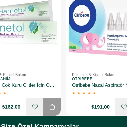
& Kişisel Bakım
Kozmetik & Kişisel Bakım
RAHIM
OTRIBEBE
Hametol Çok Kuru Ciltler İçin Onarıcı Bakım Kremi 30 g
★
★
★
★
★
★
★
₺162,00
₺191,00
Size Özel Kampanyalar