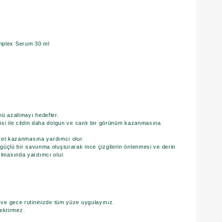
mplex Serum 30 ml
nü azaltmayı hedefler.
tkisi ile cildin daha dolgun ve canlı bir görünüm kazanmasına
kiyet kazanmasına yardımcı olur.
n güçlü bir savunma oluşturarak ince çizgilerin önlenmesi ve derin
ılmasında yardımcı olur.
z ve gece rutininizde tüm yüze uygulayınız.
ektirmez.