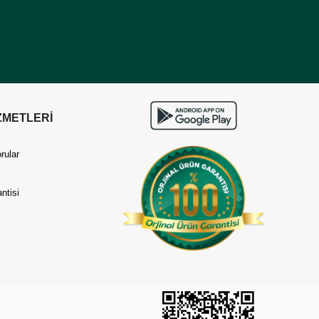
ZMETLERİ
rular
ntisi