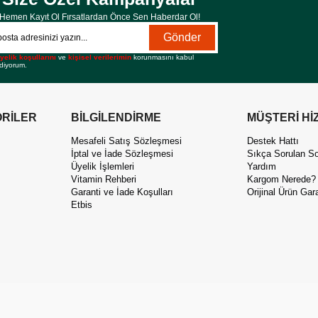
Hemen Kayıt Ol Fırsatlardan Önce Sen Haberdar Ol!
Gönder
yelik koşullarını
ve
kişisel verilerimin
korunmasını kabul
diyorum.
RİLER
BİLGİLENDİRME
MÜŞTERİ Hİ
Mesafeli Satış Sözleşmesi
Destek Hattı
İptal ve İade Sözleşmesi
Sıkça Sorulan So
Üyelik İşlemleri
Yardım
Vitamin Rehberi
Kargom Nerede?
Garanti ve İade Koşulları
Orijinal Ürün Gara
Etbis