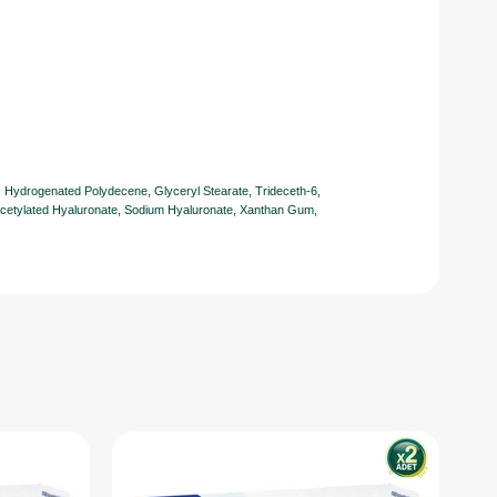
n, Hydrogenated Polydecene, Glyceryl Stearate, Trideceth-6,
m Acetylated Hyaluronate, Sodium Hyaluronate, Xanthan Gum,