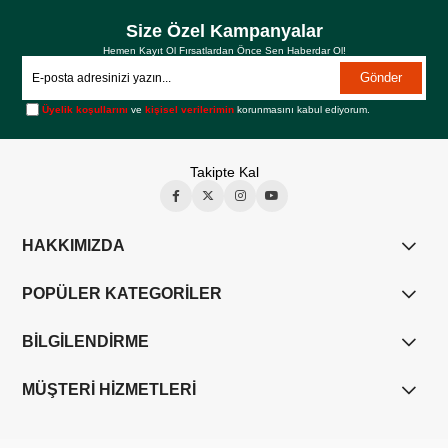
Size Özel Kampanyalar
Hemen Kayıt Ol Fırsatlardan Önce Sen Haberdar Ol!
Gönder
Üyelik koşullarını
ve
kişisel verilerimin
korunmasını kabul ediyorum.
Takipte Kal
HAKKIMIZDA
POPÜLER KATEGORİLER
BİLGİLENDİRME
MÜŞTERİ HİZMETLERİ