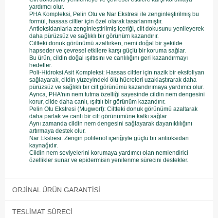
yardımcı olur.
PHA Kompleksi, Pelin Otu ve Nar Ekstresi ile zenginleştirilmiş bu
formül, hassas ciltler için özel olarak tasarlanmıştır.
Antioksidanlarla zenginleştirilmiş içeriği, cilt dokusunu yenileyerek
daha pürüzsüz ve sağlıklı bir görünüm kazandırır.
Ciltteki donuk görünümü azaltırken, nemi doğal bir şekilde
hapseder ve çevresel etkilere karşı güçlü bir koruma sağlar.
Bu ürün, cildin doğal ışıltısını ve canlılığını geri kazandırmayı
hedefler.
Poli-Hidroksi Asit Kompleksi: Hassas ciltler için nazik bir eksfoliyan
sağlayarak, cildin yüzeyindeki ölü hücreleri uzaklaştırarak daha
pürüzsüz ve sağlıklı bir cilt görünümü kazandırımaya yardımcı olur.
Ayrıca, PHA'nın nem tutma özelliği sayesinde cildin nem dengesini
korur, cilde daha canlı, ışıltılı bir görünüm kazandırır.
Pelin Otu Ekstresi (Mugwort): Ciltteki donuk görünümü azaltarak
daha parlak ve canlı bir cilt görünümüne katkı sağlar.
Aynı zamanda cildin nem dengesini sağlayarak dayanıklılığını
artırmaya destek olur.
Nar Ekstresi: Zengin polifenol içeriğiyle güçlü bir antioksidan
kaynağıdır.
Cildin nem seviyelerini korumaya yardımcı olan nemlendirici
özellikler sunar ve epidermisin yenilenme sürecini destekler.
ORJINAL ÜRÜN GARANTISI
TESLIMAT SÜRECI