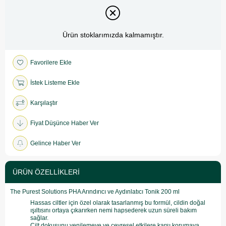
Ürün stoklarımızda kalmamıştır.
Favorilere Ekle
İstek Listeme Ekle
Karşılaştır
Fiyat Düşünce Haber Ver
Gelince Haber Ver
ÜRÜN ÖZELLIKLERI
The Purest Solutions PHA Arındırıcı ve Aydınlatıcı Tonik 200 ml
Hassas ciltler için özel olarak tasarlanmış bu formül, cildin doğal
ışıltısını ortaya çıkarırken nemi hapsederek uzun süreli bakım
sağlar.
Cilt dokusunu yenilemeye ve çevresel etkilere karşı korumaya