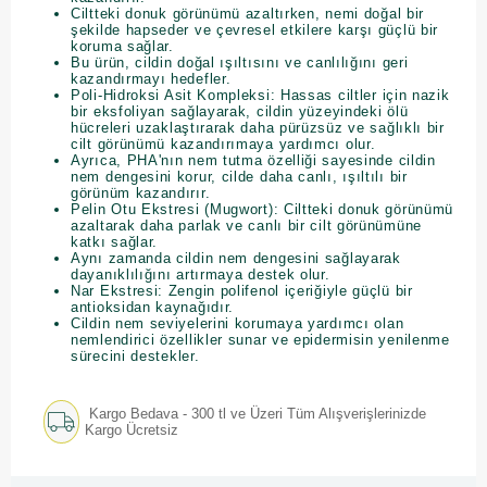
Ciltteki donuk görünümü azaltırken, nemi doğal bir
şekilde hapseder ve çevresel etkilere karşı güçlü bir
koruma sağlar.
Bu ürün, cildin doğal ışıltısını ve canlılığını geri
kazandırmayı hedefler.
Poli-Hidroksi Asit Kompleksi: Hassas ciltler için nazik
bir eksfoliyan sağlayarak, cildin yüzeyindeki ölü
hücreleri uzaklaştırarak daha pürüzsüz ve sağlıklı bir
cilt görünümü kazandırımaya yardımcı olur.
Ayrıca, PHA'nın nem tutma özelliği sayesinde cildin
nem dengesini korur, cilde daha canlı, ışıltılı bir
görünüm kazandırır.
Pelin Otu Ekstresi (Mugwort): Ciltteki donuk görünümü
azaltarak daha parlak ve canlı bir cilt görünümüne
katkı sağlar.
Aynı zamanda cildin nem dengesini sağlayarak
dayanıklılığını artırmaya destek olur.
Nar Ekstresi: Zengin polifenol içeriğiyle güçlü bir
antioksidan kaynağıdır.
Cildin nem seviyelerini korumaya yardımcı olan
nemlendirici özellikler sunar ve epidermisin yenilenme
sürecini destekler.
Kargo Bedava - 300 tl ve Üzeri Tüm Alışverişlerinizde
Kargo Ücretsiz