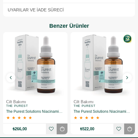
UYARILAR VE İADE SÜRECI
Benzer Ürünler
Cilt Bakımı
Cilt Bakımı
THE PUREST
THE PUREST
The Purest Solutions Niacinamide 5% + Zinc Pca 1% Gözenek Sıkılaştırıcı Yüz Serumu 30 ml
The Purest Solutions Niacinamide 5% + Zinc Pca 1% Gözenek Sıkılaştırıcı Yüz Serumu 30 ml 2 Adet
★
★
★
★
★
★
★
★
★
★
₺266,00
₺522,00