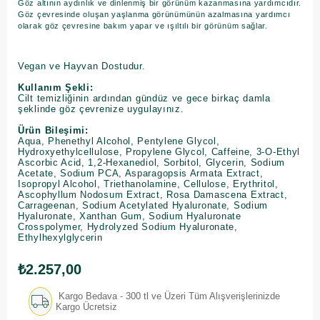
Göz altının aydınlık ve dinlenmiş bir görünüm kazanmasına yardımcıdır.
Göz çevresinde oluşan yaşlanma görünümünün azalmasına yardımcı
olarak göz çevresine bakım yapar ve ışıltılı bir görünüm sağlar.
Vegan ve Hayvan Dostudur.
Kullanım Şekli:
Cilt temizliğinin ardından gündüz ve gece birkaç damla
şeklinde göz çevrenize uygulayınız.
Ürün Bileşimi:
Aqua, Phenethyl Alcohol, Pentylene Glycol,
Hydroxyethylcellulose, Propylene Glycol, Caffeine, 3-O-Ethyl
Ascorbic Acid, 1,2-Hexanediol, Sorbitol, Glycerin, Sodium
Acetate, Sodium PCA, Asparagopsis Armata Extract,
Isopropyl Alcohol, Triethanolamine, Cellulose, Erythritol,
Ascophyllum Nodosum Extract, Rosa Damascena Extract,
Carrageenan, Sodium Acetylated Hyaluronate, Sodium
Hyaluronate, Xanthan Gum, Sodium Hyaluronate
Crosspolymer, Hydrolyzed Sodium Hyaluronate,
Ethylhexylglycerin
₺2.257,00
Kargo Bedava - 300 tl ve Üzeri Tüm Alışverişlerinizde
Kargo Ücretsiz