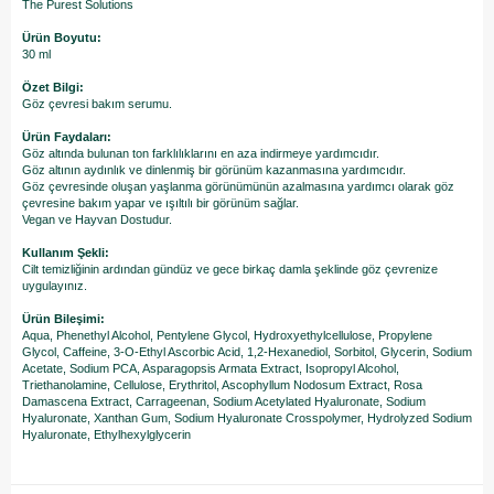
The Purest Solutions
Ürün Boyutu:
30 ml
Özet Bilgi:
Göz çevresi bakım serumu.
Ürün Faydaları:
Göz altında bulunan ton farklılıklarını en aza indirmeye yardımcıdır.
Göz altının aydınlık ve dinlenmiş bir görünüm kazanmasına yardımcıdır.
Göz çevresinde oluşan yaşlanma görünümünün azalmasına yardımcı olarak göz
çevresine bakım yapar ve ışıltılı bir görünüm sağlar.
Vegan ve Hayvan Dostudur.
Kullanım Şekli:
Cilt temizliğinin ardından gündüz ve gece birkaç damla şeklinde göz çevrenize
uygulayınız.
Ürün Bileşimi:
Aqua, Phenethyl Alcohol, Pentylene Glycol, Hydroxyethylcellulose, Propylene
Glycol, Caffeine, 3-O-Ethyl Ascorbic Acid, 1,2-Hexanediol, Sorbitol, Glycerin, Sodium
Acetate, Sodium PCA, Asparagopsis Armata Extract, Isopropyl Alcohol,
Triethanolamine, Cellulose, Erythritol, Ascophyllum Nodosum Extract, Rosa
Damascena Extract, Carrageenan, Sodium Acetylated Hyaluronate, Sodium
Hyaluronate, Xanthan Gum, Sodium Hyaluronate Crosspolymer, Hydrolyzed Sodium
Hyaluronate, Ethylhexylglycerin