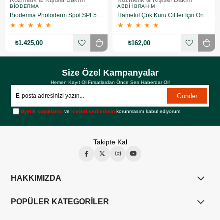
BIODERMA
ABDI İBRAHIM
Bioderma Photoderm Spot SPF50+ 150 ml
Hametol Çok Kuru Ciltler İçin Onarıcı Bakım Kremi 30 g
★
★
★
★
★
★
★
★
★
★
₺1.425,00
₺162,00
Size Özel Kampanyalar
Hemen Kayıt Ol Fırsatlardan Önce Sen Haberdar Ol!
Gönder
Üyelik koşullarını
ve
kişisel verilerimin
korunmasını kabul ediyorum.
Takipte Kal
HAKKIMIZDA
POPÜLER KATEGORİLER