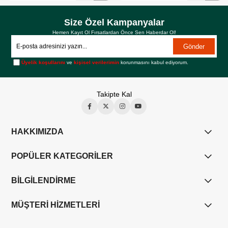
Size Özel Kampanyalar
Hemen Kayıt Ol Fırsatlardan Önce Sen Haberdar Ol!
Gönder
Üyelik koşullarını
ve
kişisel verilerimin
korunmasını kabul ediyorum.
Takipte Kal
HAKKIMIZDA
POPÜLER KATEGORİLER
BİLGİLENDİRME
MÜŞTERİ HİZMETLERİ