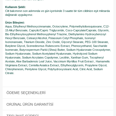
Kullanım Şekli:
Cilt bakımının son adımında ve gün içerisinde 3 saatte bir tüm cildinize eşit miktarda
dağıtarak uygulayınız.
Ürün Bileşimi:
Aqua, Ethylhexyl Methoxycinnamate, Octocrylene, Polymethylsilsesquioxane, C12-
15 Alkyl Benzoate, Caprylic/Capric Triglyceride, Coco-Caprylate/Caprate, Glycerin,
Bis-Ethylhexyloxyphenol Methoxyphenyl Triazine, Diethylamino Hydroxybenzoyl
Hexyl Benzoate, Cetearyl Alcohol, Potassium Cetyl Phosphate, Isononyl
Isononanoate, Titanium Dioxide, Zinc Oxide, Glyceryl Stearate, PEG-100 Stearate,
Butylene Glycol, Scenedesmus Rubescens Extract, Phenoxyethanol, Saccharide
Isomerate, Butyrospermum Parkii (Shea) Butter, Sodium Hyaluronate Crosspolymer,
Sodium Hyaluronate, Sodium Acetylated Hyaluronate, Hydrolyzed Sodium
Hyaluronate, Sodium Acrylates Copolymer, Lecithin, Xanthan Gum, Tocopheryl
Acetate, Aloe Barbadensis Leaf Juice, Vaccinium Myrtillus Fruit Extract , Hamamelis
Virginiana Extract, Centella Asiatica Extract, Ethylhexylglycerin, Propylene Glycol,
Chlorphenesin, Pentylene Glycol, Polyhydroxystearic Acid, Citric Acid, Sodium
Citrate.
ÖDEME SEÇENEKLERI
ORJINAL ÜRÜN GARANTISI