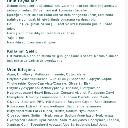
Ürün Faydaları:
Sebum dengesinin sağlanmasında yardımcı olurken ciltte yağlanmaya
sebep olmadan, UV ve mavi ışık koruması hedefler.
İçerdiği aktifleri ile cildi korurken ve nem dengesini korur, cildi nemli,
ışıltılı ve yumuşak bir görünümde olmasına yardımcı olur.
Pa++++ : UVA ışınlarına karşı 8 saat ve üzeri koruma gücünü ifade
eder.
Güneş koruması ihtiyacı olan tüm cilt tipleri
Yağlı ciltler
Nem ihtiyacı olan tüm cilt tipleri
Kullanım Şekli:
Cilt bakımının son adımında ve gün içerisinde 3 saatte bir tüm cildinize
eşit miktarda dağıtarak uygulayınız.
Ürün Bileşimi:
Aqua, Ethylhexyl Methoxycinnamate, Octocrylene,
Polymethylsilsesquioxane, C12-15 Alkyl Benzoate, Caprylic/Capric
Triglyceride, Coco-Caprylate/Caprate, Glycerin, Bis-
Ethylhexyloxyphenol Methoxyphenyl Triazine, Diethylamino
Hydroxybenzoyl Hexyl Benzoate, Cetearyl Alcohol, Potassium Cetyl
Phosphate, Isononyl Isononanoate, Titanium Dioxide, Zinc Oxide,
Glyceryl Stearate, PEG-100 Stearate, Butylene Glycol, Scenedesmus
Rubescens Extract, Phenoxyethanol, Saccharide Isomerate,
Butyrospermum Parkii (Shea) Butter, Sodium Hyaluronate
Crosspolymer, Sodium Hyaluronate, Sodium Acetylated Hyaluronate,
Hydrolyzed Sodium Hyaluronate, Sodium Acrylates Copolymer, Lecithin,
Xanthan Gum, Tocopheryl Acetate, Aloe Barbadensis Leaf Juice,