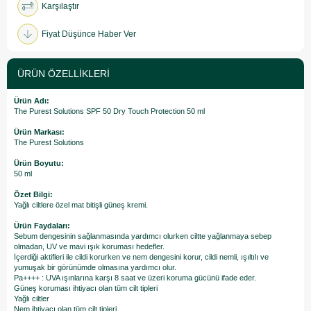
Karşılaştır
Fiyat Düşünce Haber Ver
ÜRÜN ÖZELLIKLERI
Ürün Adı:
The Purest Solutions SPF 50 Dry Touch Protection 50 ml
Ürün Markası:
The Purest Solutions
Ürün Boyutu:
50 ml
Özet Bilgi:
Yağlı ciltlere özel mat bitişli güneş kremi.
Ürün Faydaları:
Sebum dengesinin sağlanmasında yardımcı olurken ciltte yağlanmaya sebep
olmadan, UV ve mavi ışık koruması hedefler.
İçerdiği aktifleri ile cildi korurken ve nem dengesini korur, cildi nemli, ışıltılı ve
yumuşak bir görünümde olmasına yardımcı olur.
Pa++++ : UVA ışınlarına karşı 8 saat ve üzeri koruma gücünü ifade eder.
Güneş koruması ihtiyacı olan tüm cilt tipleri
Yağlı ciltler
Nem ihtiyacı olan tüm cilt tipleri