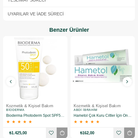
TESLIMAT SÜRECI
UYARILAR VE İADE SÜRECI
Benzer Ürünler
Kozmetik & Kişisel Bakım
Kozmetik & Kişisel Bakım
BIODERMA
ABDI İBRAHIM
Bioderma Photoderm Spot SPF50+ 150 ml
Hametol Çok Kuru Ciltler İçin Onarıcı Bakım Kremi 30 g
★
★
★
★
★
★
★
★
★
★
₺1.425,00
₺162,00