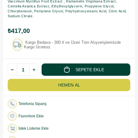
Vaccinium Myrtillus Fruit Extract , Hamamelis Virginiana Extract,
Centella Asiatica Extract, Ethylhexylglycerin, Propylene Glycol,
Chlorphenesin, Pentylene Glycol, Polyhydroxystearic Acid, Citric Acid,
Sodium Citrate.
₺417,00
Kargo Bedava - 300 tl ve Üzeri Tüm Alışverişlerinizde
Kargo Ücretsiz
Telefonla Sipariş
Favorilere Ekle
İstek Listeme Ekle