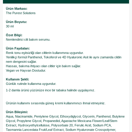
Ürün Markası:
The Purest Solutions
Ürün Boyutu:
30 ml
Özet Bilgi:
Nemlendirici cilt bakım serumu.
Ürün Faydaları:
Renk tonu eşitsizliği olan ciltlerin kullanımına uygundur.
Yenilikçi formül Panthenol, Tokoferol ve 4D Hyaluronic Asit ile aynı zamanda cildin
nem dengesini sağlar.
Hassas, bakıma ihtiyacı olan ciltler için bakım sağlar.
Vegan ve Hayvan Dostudur.
Kullanım Şekli:
Günlük rutinde kullanıma uygundur.
1-2 damla ürünü yüzünüze ince bir tabaka halinde uygulayınız.
Ürünün kullanımı sırasında güneş kremi kullanımınızı ihmal etmeyiniz.
Ürün Bileşimi:
Aqua, Niacinamide, Pentylene Glycol, Ethoxydiglycol, Glycerin, Panthenol, Butylene
Glycol, Propylene Glycol, Propanediol, Agastache Mexicana Flower/Leaf/Stem
Extract, Hydroxyethylcellulose, Polysorbate 20, Ferulic Acid, Sodium PCA,
Tasmannia Lanceolata Fruit/Leaf Extract, Sodium Hyaluronate Crosspolymer,