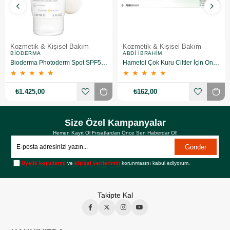
Kozmetik & Kişisel Bakım
Kozmetik & Kişisel Bakım
BIODERMA
ABDI İBRAHIM
Bioderma Photoderm Spot SPF50+ 150 ml
Hametol Çok Kuru Ciltler İçin Onarıcı Bakım Kremi 30 g
★
★
★
★
★
★
★
★
★
★
₺1.425,00
₺162,00
Size Özel Kampanyalar
Hemen Kayıt Ol Fırsatlardan Önce Sen Haberdar Ol!
Gönder
Üyelik koşullarını
ve
kişisel verilerimin
korunmasını kabul ediyorum.
Takipte Kal