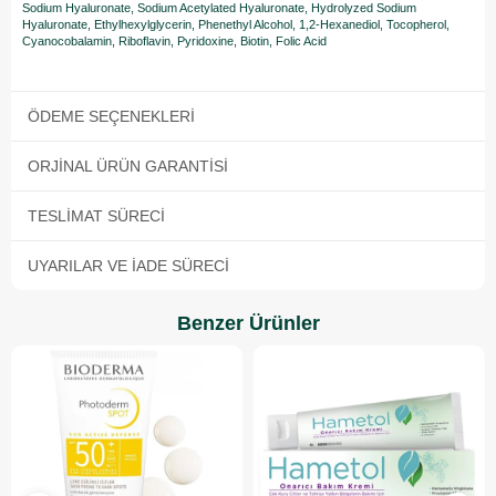
Sodium Hyaluronate, Sodium Acetylated Hyaluronate, Hydrolyzed Sodium
Hyaluronate, Ethylhexylglycerin, Phenethyl Alcohol, 1,2-Hexanediol, Tocopherol,
Cyanocobalamin, Riboflavin, Pyridoxine, Biotin, Folic Acid
ÖDEME SEÇENEKLERI
ORJINAL ÜRÜN GARANTISI
TESLIMAT SÜRECI
UYARILAR VE İADE SÜRECI
Benzer Ürünler