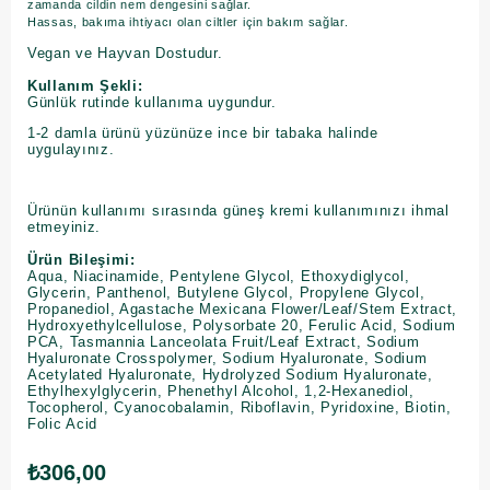
zamanda cildin nem dengesini sağlar.
Hassas, bakıma ihtiyacı olan ciltler için bakım sağlar.
Vegan ve Hayvan Dostudur.
Kullanım Şekli:
Günlük rutinde kullanıma uygundur.
1-2 damla ürünü yüzünüze ince bir tabaka halinde
uygulayınız.
Ürünün kullanımı sırasında güneş kremi kullanımınızı ihmal
etmeyiniz.
Ürün Bileşimi:
Aqua, Niacinamide, Pentylene Glycol, Ethoxydiglycol,
Glycerin, Panthenol, Butylene Glycol, Propylene Glycol,
Propanediol, Agastache Mexicana Flower/Leaf/Stem Extract,
Hydroxyethylcellulose, Polysorbate 20, Ferulic Acid, Sodium
PCA, Tasmannia Lanceolata Fruit/Leaf Extract, Sodium
Hyaluronate Crosspolymer, Sodium Hyaluronate, Sodium
Acetylated Hyaluronate, Hydrolyzed Sodium Hyaluronate,
Ethylhexylglycerin, Phenethyl Alcohol, 1,2-Hexanediol,
Tocopherol, Cyanocobalamin, Riboflavin, Pyridoxine, Biotin,
Folic Acid
₺306,00