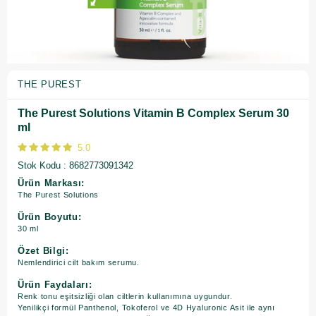
THE PUREST
The Purest Solutions Vitamin B Complex Serum 30
ml
5.0
Stok Kodu
8682773091342
Ürün Markası:
The Purest Solutions
Ürün Boyutu:
30 ml
Özet Bilgi:
Nemlendirici cilt bakım serumu.
Ürün Faydaları:
Renk tonu eşitsizliği olan ciltlerin kullanımına uygundur.
Yenilikçi formül Panthenol, Tokoferol ve 4D Hyaluronic Asit ile aynı