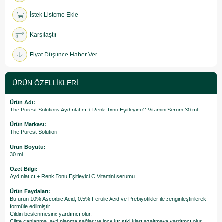
İstek Listeme Ekle
Karşılaştır
Fiyat Düşünce Haber Ver
ÜRÜN ÖZELLIKLERI
Ürün Adı:
The Purest Solutions Aydınlatıcı + Renk Tonu Eşitleyici C Vitamini Serum 30 ml
Ürün Markası:
The Purest Solution
Ürün Boyutu:
30 ml
Özet Bilgi:
Aydınlatıcı + Renk Tonu Eşitleyici C Vitamini serumu
Ürün Faydaları:
Bu ürün 10% Ascorbic Acid, 0.5% Ferulic Acid ve Prebiyotikler ile zenginleştirilerek
formüle edilmiştir.
Cildin beslenmesine yardımcı olur.
Ciltte canlanma, aydınlanma sağlar ve ince kırışıklıkları azaltmaya yardımcı olur.