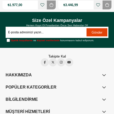
₺1.977,00
₺3.446,99
Size Özel Kampanyalar
Hemen Kayıt Ol Fırsatlardan Önce Sen Haberdar Ol!
Gönder
Üyelik koşullarını
ve
kişisel verilerimin
korunmasını kabul ediyorum.
Takipte Kal
HAKKIMIZDA
POPÜLER KATEGORİLER
BİLGİLENDİRME
MÜŞTERİ HİZMETLERİ