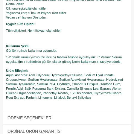
Donuk ciltler
Cilt tonu eşitsizliği olan ciltler
Yaşlanma karşıtı bakım ihtiyacı olan ciltler.
Vegan ve Hayvan Dostudur.
Uygun Cilt Tipleri:
Tüm cilt tipleri, Nem ihtiyacı olan ciltler
Kullanım Şekli:
Günlük rutinde kullanıma uygundur.
1-2 damla ürünü yüzünüze ince bir tabaka halinde uygulayınız. C Vitamin Serum
uyguladığınız rutininizde günlük olarak güneş kremi kullanmanızı tavsiye ederiz.
Ürün Bileşimi:
Aqua, Ascorbic Acid, Glycerin, Hydroxyethylcellulose, Sodium Hyaluronate
Crosspolymer, Sodium Hyaluronate, Sodium Acetylated Hyaluronate, Hydrolyzed
Sodium Hyaluronate, Sodium PCA, Erythritol, Chondrus Crispus, Xanthan Gum,
Ferulic Acid, Salix Purpurea Bark Extract, Camellia Sinensis Leaf Extract, Alpha-
Glucan Oligosaccharide, Phenethyl Alcohol, 1,2-Hexanediol, Glycyrrhiza Glabra
Root Extract, Parfum, Limonene, Linalool, Benzyl Salicylate
ÖDEME SEÇENEKLERI
ORJINAL ÜRÜN GARANTISI