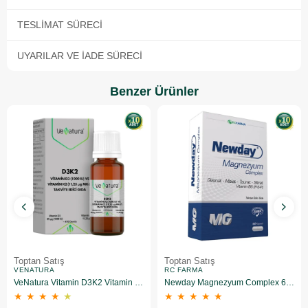
TESLIMAT SÜRECI
UYARILAR VE İADE SÜRECI
Benzer Ürünler
Toptan Satış
Toptan Satış
VENATURA
RC FARMA
VeNatura Vitamin D3K2 Vitamin Takviye Edici Gıda 10 Adet
Newday Magnezyum Complex 60 Kapsül 10 Adet
★
★
★
★
★
★
★
★
★
★