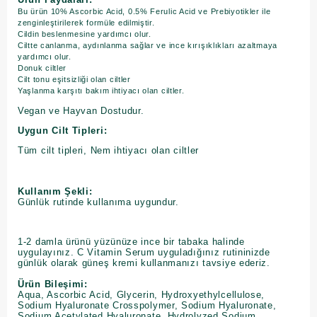
Bu ürün 10% Ascorbic Acid, 0.5% Ferulic Acid ve Prebiyotikler ile
zenginleştirilerek formüle edilmiştir.
Cildin beslenmesine yardımcı olur.
Ciltte canlanma, aydınlanma sağlar ve ince kırışıklıkları azaltmaya
yardımcı olur.
Donuk ciltler
Cilt tonu eşitsizliği olan ciltler
Yaşlanma karşıtı bakım ihtiyacı olan ciltler.
Vegan ve Hayvan Dostudur.
Uygun Cilt Tipleri:
Tüm cilt tipleri, Nem ihtiyacı olan ciltler
Kullanım Şekli:
Günlük rutinde kullanıma uygundur.
1-2 damla ürünü yüzünüze ince bir tabaka halinde
uygulayınız. C Vitamin Serum uyguladığınız rutininizde
günlük olarak güneş kremi kullanmanızı tavsiye ederiz.
Ürün Bileşimi:
Aqua, Ascorbic Acid, Glycerin, Hydroxyethylcellulose,
Sodium Hyaluronate Crosspolymer, Sodium Hyaluronate,
Sodium Acetylated Hyaluronate, Hydrolyzed Sodium