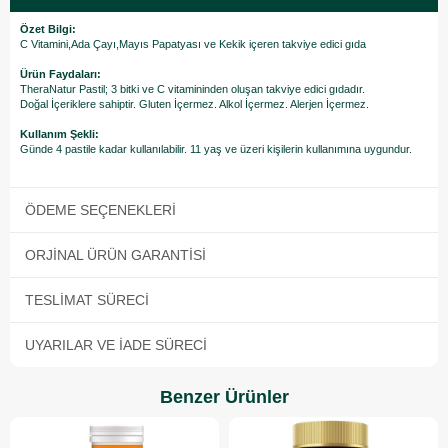
Özet Bilgi:
C Vitamini,Ada Çayı,Mayıs Papatyası ve Kekik içeren takviye edici gıda
Ürün Faydaları:
TheraNatur Pastil; 3 bitki ve C vitamininden oluşan takviye edici gıdadır.
Doğal İçeriklere sahiptir. Gluten İçermez. Alkol İçermez. Alerjen İçermez.
Kullanım Şekli:
Günde 4 pastile kadar kullanılabilir. 11 yaş ve üzeri kişilerin kullanımına uygundur.
ÖDEME SEÇENEKLERI
ORJINAL ÜRÜN GARANTISI
TESLIMAT SÜRECI
UYARILAR VE İADE SÜRECI
Benzer Ürünler