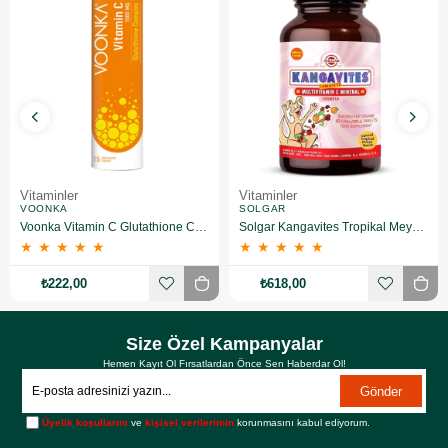
Vitaminler
Vitaminler
VOONKA
SOLGAR
Voonka Vitamin C Glutathione Complex Efervesan 15 Tablet
Solgar Kangavites Tropikal Meyve Aromalı 60 Tablet
★
★
★
★
★
★
★
★
★
★
₺222,00
₺618,00
Size Özel Kampanyalar
Hemen Kayıt Ol Fırsatlardan Önce Sen Haberdar Ol!
Gönder
Üyelik koşullarını
ve
kişisel verilerimin
korunmasını kabul ediyorum.