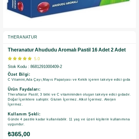
THERANATUR
Theranatur Ahududu Aromalı Pastil 16 Adet 2 Adet
5.0
Stok Kodu
8681291000409-2
Özet Bilgi:
C Vitamini,Ada Çayı,Mayıs Papatyası ve Kekik içeren takviye edici gıda
Ürün Faydaları:
TheraNatur Pastil; 3 bitki ve C vitamininden oluşan takviye edici gıdadır.
Doğal İçeriklere sahiptir. Gluten İçermez. Alkol İçermez. Alerjen
İçermez.
Kullanım Şekli:
Günde 4 pastile kadar kullanılabilir. 11 yaş ve üzeri kişilerin kullanımına
uygundur.
₺365,00