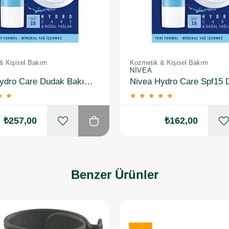
& Kişisel Bakım
Kozmetik & Kişisel Bakım
NIVEA
Nivea Hydro Care Dudak Bakım Kremi 4.8 gr 2 Adet
★
★
★
★
★
★
★
₺257,00
₺162,00
Benzer Ürünler