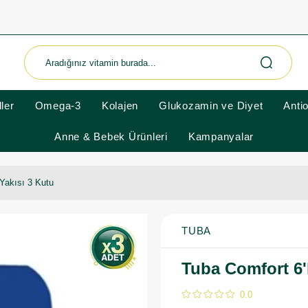
ler
Omega-3
Kolajen
Glukozamin ve Diyet
Anti
Anne & Bebek Ürünleri
Kampanyalar
 Yakısı 3 Kutu
TUBA
Tuba Comfort 6'l
0.0