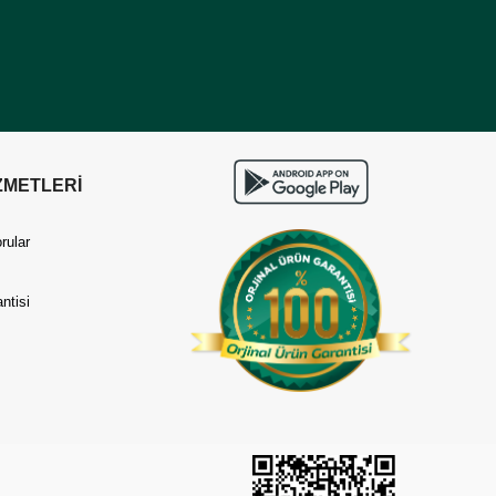
ZMETLERİ
rular
ntisi