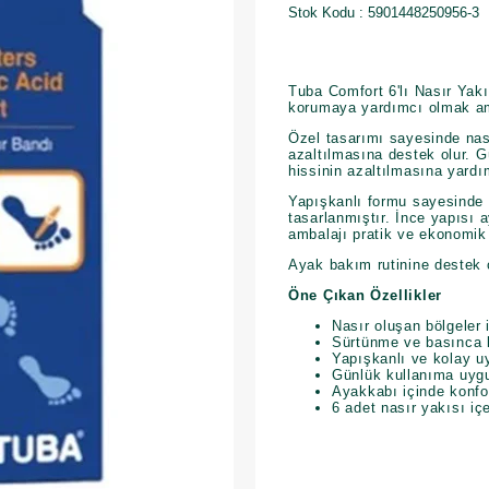
Stok Kodu
5901448250956-3
Tuba Comfort 6'lı Nasır Yakı
korumaya yardımcı olmak amac
Özel tasarımı sayesinde nas
azaltılmasına destek olur. 
hissinin azaltılmasına yardım
Yapışkanlı formu sayesinde 
tasarlanmıştır. İnce yapısı 
ambalajı pratik ve ekonomik 
Ayak bakım rutinine destek o
Öne Çıkan Özellikler
Nasır oluşan bölgeler
Sürtünme ve basınca 
Yapışkanlı ve kolay uy
Günlük kullanıma uyg
Ayakkabı içinde konfo
6 adet nasır yakısı iç