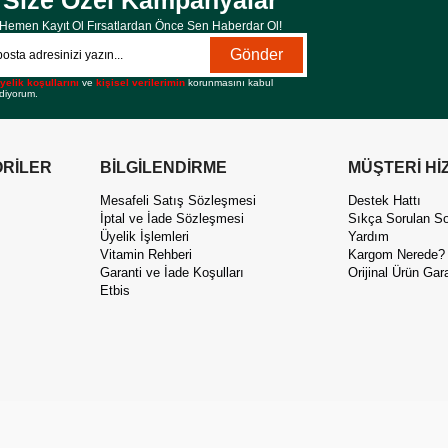
Size Özel Kampanyalar
Hemen Kayıt Ol Fırsatlardan Önce Sen Haberdar Ol!
Gönder
yelik koşullarını
ve
kişisel verilerimin
korunmasını kabul
diyorum.
RİLER
BİLGİLENDİRME
MÜŞTERİ Hİ
Mesafeli Satış Sözleşmesi
Destek Hattı
İptal ve İade Sözleşmesi
Sıkça Sorulan So
Üyelik İşlemleri
Yardım
Vitamin Rehberi
Kargom Nerede?
Garanti ve İade Koşulları
Orijinal Ürün Gara
Etbis