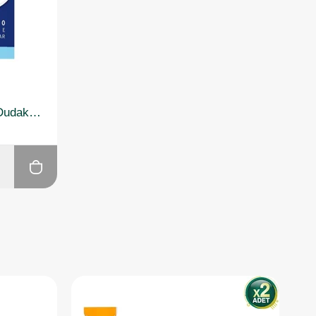
Nivea Hydro Care Spf15 Dudak Bakım Kremi 4.8 gr