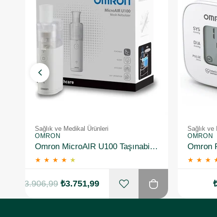
Sağlık ve Medikal Ürünleri
Sağlık ve 
OMRON
OMRON
Omron MicroAIR U100 Taşınabilir Nebulizatör
★
★
★
★
★
★
★
★
₺3.906,99
₺3.751,99