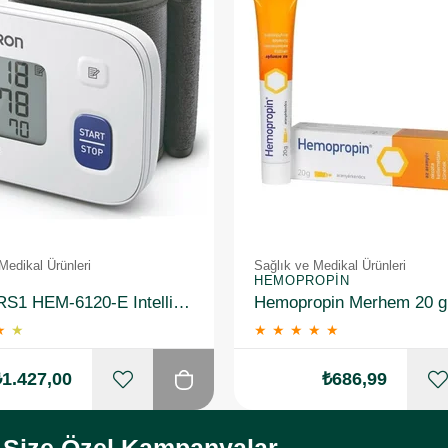
Medikal Ürünleri
Sağlık ve Medikal Ürünleri
HEMOPROPIN
Omron RS1 HEM-6120-E Intellisense Bilekten Dijital Tansiyon Aleti
Hemopropin Merhem 20 g
★
★
★
★
★
★
★
₺1.427,00
₺686,99