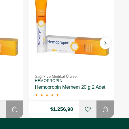
Sağlık ve Medikal Ürünleri
Sa
HEMOPROPIN
O
Hemopropin Merhem 20 g 2 Adet
★
★
★
★
★
₺1.256,90
₺1.4