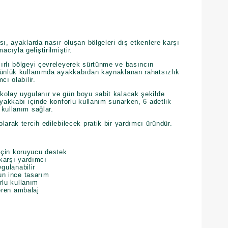
sı, ayaklarda nasır oluşan bölgeleri dış etkenlere karşı
ıyla geliştirilmiştir.
ırlı bölgeyi çevreleyerek sürtünme ve basıncın
Günlük kullanımda ayakkabıdan kaynaklanan rahatsızlık
cı olabilir.
kolay uygulanır ve gün boyu sabit kalacak şekilde
ayakkabı içinde konforlu kullanım sunarken, 6 adetlik
kullanım sağlar.
larak tercih edilebilecek pratik bir yardımcı üründür.
 için koruyucu destek
karşı yardımcı
gulanabilir
un ince tasarım
rlu kullanım
eren ambalaj