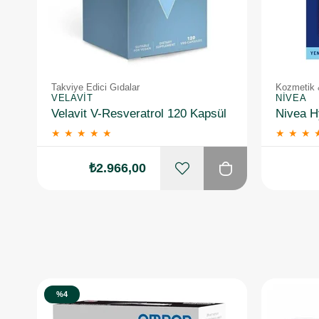
Takviye Edici Gıdalar
Kozmetik 
VELAVIT
NIVEA
Velavit V-Resveratrol 120 Kapsül
★
★
★
★
★
★
★
★
₺2.966,00
%4