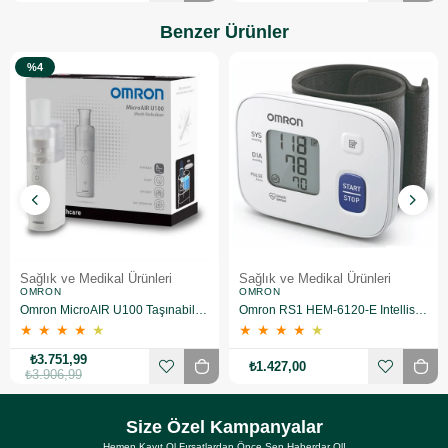
Benzer Ürünler
%4
Sağlık ve Medikal Ürünleri
Sağlık ve Medikal Ürünleri
OMRON
OMRON
Omron MicroAIR U100 Taşınabilir Nebulizatör
Omron RS1 HEM-6120-E Intellisense Bilekten Dijital Tansiyon Aleti
★
★
★
★
★
★
★
★
★
★
₺3.751,99
₺1.427,00
₺3.906,99
Size Özel Kampanyalar
Hemen Kayıt Ol Fırsatlardan Önce Sen Haberdar Ol!