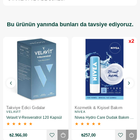
Bu ürünün yanında bunları da tavsiye ediyoruz.
Takviye Edici Gıdalar
Kozmetik & Kişisel Bakım
VELAVIT
NIVEA
Velavit V-Resveratrol 120 Kapsül
Nivea Hydro Care Dudak Bakım Kremi 4.8 gr 2 Adet
★
★
★
★
★
★
★
★
★
★
₺2.966,00
₺257,00