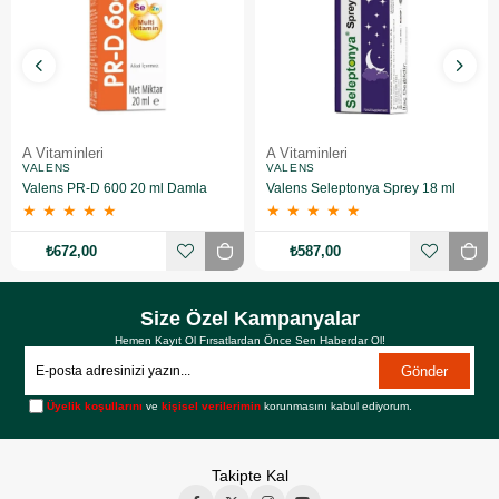
A Vitaminleri
A Vitaminleri
VALENS
VALENS
Valens PR-D 600 20 ml Damla
Valens Seleptonya Sprey 18 ml
★
★
★
★
★
★
★
★
★
★
₺672,00
₺587,00
Size Özel Kampanyalar
Hemen Kayıt Ol Fırsatlardan Önce Sen Haberdar Ol!
Gönder
Üyelik koşullarını
ve
kişisel verilerimin
korunmasını kabul ediyorum.
Takipte Kal