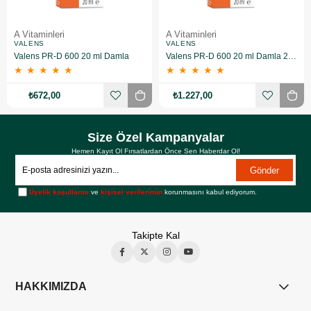
A Vitaminleri
A Vitaminleri
VALENS
VALENS
Valens PR-D 600 20 ml Damla
Valens PR-D 600 20 ml Damla 2 Paket
★
★
★
★
★
★
★
★
★
★
₺672,00
₺1.227,00
Size Özel Kampanyalar
Hemen Kayıt Ol Fırsatlardan Önce Sen Haberdar Ol!
Gönder
Üyelik koşullarını
ve
kişisel verilerimin
korunmasını kabul ediyorum.
Takipte Kal
HAKKIMIZDA