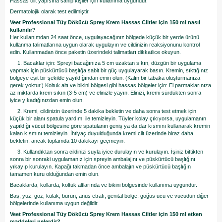
Hassas cilt yapısına sahip kişiler için kullanıma uygundur.
Dermatolojik olarak test edilmiştir.
Veet Professional Tüy Dökücü Sprey Krem Hassas Ciltler için 150 ml nasıl
kullanılır?
Her kullanımdan 24 saat önce, uygulayacağınız bölgede küçük bir yerde ürünü
kullanma talimatlarına uygun olarak uygulayın ve cildinizin reaksiyonunu kontrol
edin. Kullanmadan önce paketin üzerindeki talimatları dikkatlice okuyun.
1. Bacaklar için: Spreyi bacağınıza 5 cm uzaktan sıkın, düzgün bir uygulama
yapmak için püskürtücü başlığa sabit bir güç uygulayarak basın. Kremin, sıktığınız
bölgeye eşit bir şekilde yayıldığından emin olun. (Kalın bir tabaka oluşturmanıza
gerek yoktur.) Koltuk altı ve bikini bölgesi gibi hassas bölgeler için: El parmaklarınıza
az miktarda krem sıkın (3-5 cm) ve elinizle yayın. Elinizi, kremi sürdükten sonra
iyice yıkadığınızdan emin olun.
2. Kremi, cildinizin üzerinde 5 dakika bekletin ve daha sonra test etmek için
küçük bir alanı spatula yardımı ile temizleyin. Tüyler kolay çıkıyorsa, uygulamanın
yapıldığı vücut bölgesine göre spatulanın geniş ya da dar kısmını kullanarak kremin
kalan kısmını temizleyin. İhtiyaç duyulduğunda kremi cilt üzerinde biraz daha
bekletin, ancak toplamda 10 dakikayı geçmeyin.
3. Kullandıktan sonra cildinizi suyla iyice durulayın ve kurulayın. İşiniz bittikten
sonra bir sonraki uygulamanız için spreyin ambalajını ve püskürtücü başlığını
yıkayıp kurulayın. Kapağı takmadan önce ambalajın ve püskürtücü başlığın
tamamen kuru olduğundan emin olun.
Bacaklarda, kollarda, koltuk altlarında ve bikini bölgesinde kullanıma uygundur.
Baş, yüz, göz, kulak, burun, anüs etrafı, genital bölge, göğüs ucu ve vücudun diğer
bölgelerinde kullanıma uygun değildir.
Veet Professional Tüy Dökücü Sprey Krem Hassas Ciltler için 150 ml etken
maddeleri nelerdir?