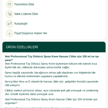
Favorilere Ekle
İstek Listeme Ekle
Karşılaştır
Fiyat Düşünce Haber Ver
ÜRÜN ÖZELLIKLERI
Veet Professional Tüy Dökücü Sprey Krem Hassas Ciltler için 150 ml ne işe
yarar?
Veet Professional Tüy Dökücü Sprey Krem tüylerinizin köküne etki ederek kısa
tüyleri bile alır, cildinizde dokunulası pürüzsüzlük sağlar.
Sprey başlığı sayesinde, bacağınızın arkası gibi ulaşılması zor bölgelerde bile
hızlıca ve ellerinizi kirletmeden uygulama yapabilirsiniz.
Ayrıca Aloe Vera ve E vitamini ile hassas ciltler için geliştirilen formülü sayesinde
cildi yatıştırır.
Cildiniz sadece pürüzsüz olmaz, aynı zamanda ipek gibi yumuşak ve yenilenmiş
olur. Üstelik tüyleriniz daha yumuşak uzar.
Veet Professional Tüy Dökücü Sprey Krem Hassas Ciltler için 150 ml kimler için
uygundur?