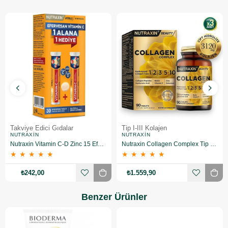
Takviye Edici Gıdalar
Tip I-III Kolajen
NUTRAXIN
NUTRAXIN
Nutraxin Vitamin C-D Zinc 15 Efervesan Tablet 2 Adet
Nutraxin Collagen Complex Tip 1-2-3-5-10 3120 mg 90 Tablet 3 Adet
★
★
★
★
★
★
★
★
★
★
₺242,00
₺1.559,90
Benzer Ürünler