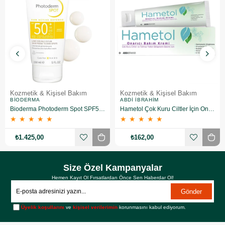
Kozmetik & Kişisel Bakım
Kozmetik & Kişisel Bakım
BIODERMA
ABDI İBRAHIM
Bioderma Photoderm Spot SPF50+ 150 ml
Hametol Çok Kuru Ciltler İçin Onarıcı Bakım Kremi 30 g
★
★
★
★
★
★
★
★
★
★
₺1.425,00
₺162,00
Size Özel Kampanyalar
Hemen Kayıt Ol Fırsatlardan Önce Sen Haberdar Ol!
Gönder
Üyelik koşullarını
ve
kişisel verilerimin
korunmasını kabul ediyorum.