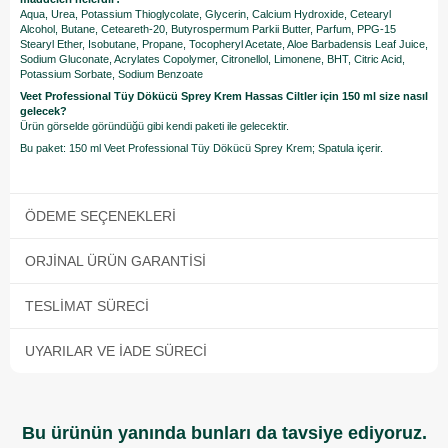
Aqua, Urea, Potassium Thioglycolate, Glycerin, Calcium Hydroxide, Cetearyl
Alcohol, Butane, Ceteareth-20, Butyrospermum Parkii Butter, Parfum, PPG-15
Stearyl Ether, Isobutane, Propane, Tocopheryl Acetate, Aloe Barbadensis Leaf Juice,
Sodium Gluconate, Acrylates Copolymer, Citronellol, Limonene, BHT, Citric Acid,
Potassium Sorbate, Sodium Benzoate
Veet Professional Tüy Dökücü Sprey Krem Hassas Ciltler için 150 ml size nasıl
gelecek?
Ürün görselde göründüğü gibi kendi paketi ile gelecektir.
Bu paket: 150 ml Veet Professional Tüy Dökücü Sprey Krem; Spatula içerir.
ÖDEME SEÇENEKLERI
ORJINAL ÜRÜN GARANTISI
TESLIMAT SÜRECI
UYARILAR VE İADE SÜRECI
Bu ürünün yanında bunları da tavsiye ediyoruz.