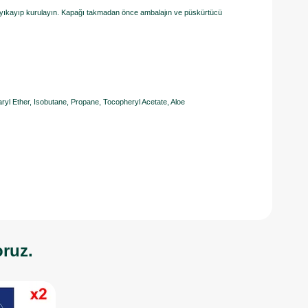
ını yıkayıp kurulayın. Kapağı takmadan önce ambalajın ve püskürtücü
ryl Ether, Isobutane, Propane, Tocopheryl Acetate, Aloe
oruz.