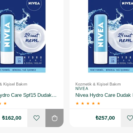
& Kişisel Bakım
Kozmetik & Kişisel Bakım
NIVEA
Nivea Hydro Care Spf15 Dudak Bakım Kremi 4.8 gr
★
★
★
★
★
★
★
₺162,00
₺257,00