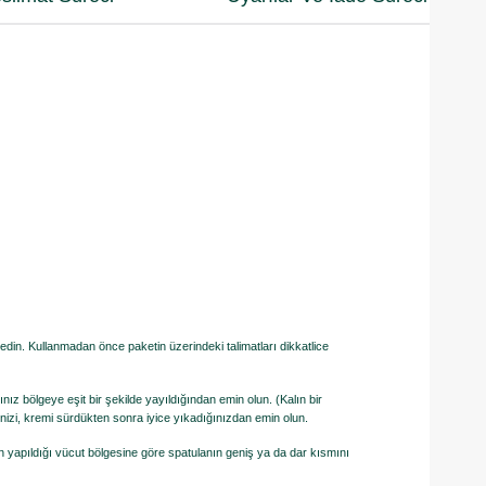
din. Kullanmadan önce paketin üzerindeki talimatları dikkatlice
 bölgeye eşit bir şekilde yayıldığından emin olun. (Kalın bir
linizi, kremi sürdükten sonra iyice yıkadığınızdan emin olun.
n yapıldığı vücut bölgesine göre spatulanın geniş ya da dar kısmını