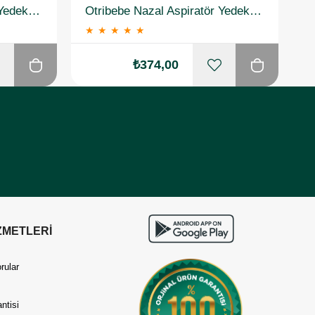
Otribebe Nazal Aspiratör Yedek Uç 10 Adet
Otribebe Nazal Aspiratör Yedek Uç 10 Adet 2 Adet
★
★
★
★
★
₺374,00
ZMETLERİ
rular
ntisi