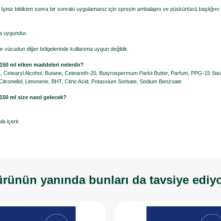
. İşiniz bittikten sonra bir sonraki uygulamanız için spreyin ambalajını ve püskürtücü başlığ
ma uygundur.
ve vücudun diğer bölgelerinde kullanıma uygun değildir.
150 ml etken maddeleri nelerdir?
, Cetearyl Alcohol, Butane, Ceteareth-20, Butyrospermum Parkii Butter, Parfum, PPG-15 Stea
itronellol, Limonene, BHT, Citric Acid, Potassium Sorbate, Sodium Benzoate
150 ml size nasıl gelecek?
a içerir.
rünün yanında bunları da tavsiye ediy