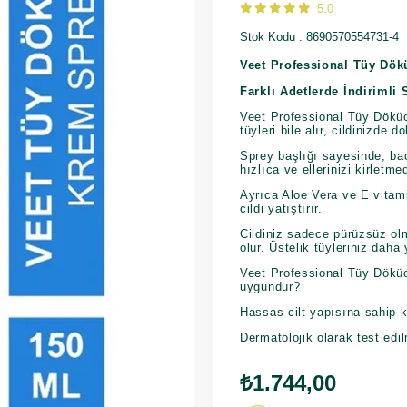
5.0
Stok Kodu
8690570554731-4
Veet Professional Tüy Dök
Farklı Adetlerde İndirimli 
Veet Professional Tüy Döküc
tüyleri bile alır, cildinizde 
Sprey başlığı sayesinde, bac
hızlıca ve ellerinizi kirletm
Ayrıca Aloe Vera ve E vitamin
cildi yatıştırır.
Cildiniz sadece pürüzsüz o
olur. Üstelik tüyleriniz dah
Veet Professional Tüy Döküc
uygundur?
Hassas cilt yapısına sahip k
Dermatolojik olarak test edil
₺1.744,00