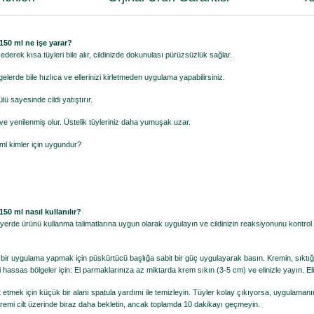
150 ml ne işe yarar?
erek kısa tüyleri bile alır, cildinizde dokunulası pürüzsüzlük sağlar.
lerde bile hızlıca ve ellerinizi kirletmeden uygulama yapabilirsiniz.
lü sayesinde cildi yatıştırır.
 yenilenmiş olur. Üstelik tüyleriniz daha yumuşak uzar.
ml kimler için uygundur?
50 ml nasıl kullanılır?
rde ürünü kullanma talimatlarına uygun olarak uygulayın ve cildinizin reaksiyonunu kontrol e
 uygulama yapmak için püskürtücü başlığa sabit bir güç uygulayarak basın. Kremin, sıktığınız
bi hassas bölgeler için: El parmaklarınıza az miktarda krem sıkın (3-5 cm) ve elinizle yayın. E
etmek için küçük bir alanı spatula yardımı ile temizleyin. Tüyler kolay çıkıyorsa, uygulamanı
remi cilt üzerinde biraz daha bekletin, ancak toplamda 10 dakikayı geçmeyin.