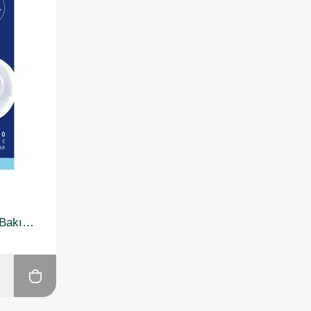
Nivea Hydro Care Dudak Bakım Kremi 4.8 gr 2 Adet