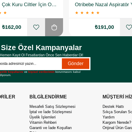
Hametol Çok Kuru Ciltler İçin Onarıcı Bakım Kremi 30 g
★
★
★
★
★
★
★
₺162,00
₺191,00
Size Özel Kampanyalar
Hemen Kayıt Ol Fırsatlardan Önce Sen Haberdar Ol!
Gönder
yelik koşullarını
ve
kişisel verilerimin
korunmasını kabul
diyorum.
RİLER
BİLGİLENDİRME
MÜŞTERİ Hİ
Mesafeli Satış Sözleşmesi
Destek Hattı
İptal ve İade Sözleşmesi
Sıkça Sorulan So
Üyelik İşlemleri
Yardım
Vitamin Rehberi
Kargom Nerede?
Garanti ve İade Koşulları
Orijinal Ürün Gara