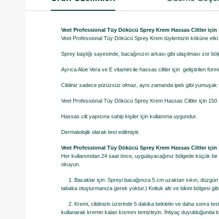
Veet Professional Tüy Dökücü Sprey Krem Hassas Ciltler için 
Veet Professional Tüy Dökücü Sprey Krem tüylerinizin köküne etki ed
Sprey başlığı sayesinde, bacağınızın arkası gibi ulaşılması zor bölge
Ayrıca Aloe Vera ve E vitamini ile hassas ciltler için geliştirilen formü
Cildiniz sadece pürüzsüz olmaz, aynı zamanda ipek gibi yumuşak ve
Veet Professional Tüy Dökücü Sprey Krem Hassas Ciltler için 150 
Hassas cilt yapısına sahip kişiler için kullanıma uygundur.
Dermatolojik olarak test edilmiştir.
Veet Professional Tüy Dökücü Sprey Krem Hassas Ciltler için 1
Her kullanımdan 24 saat önce, uygulayacağınız bölgede küçük bir ye
okuyun.
1. Bacaklar için: Spreyi bacağınıza 5 cm uzaktan sıkın, düzgün bir
tabaka oluşturmanıza gerek yoktur.) Koltuk altı ve bikini bölgesi gi
2. Kremi, cildinizin üzerinde 5 dakika bekletin ve daha sonra test 
kullanarak kremin kalan kısmını temizleyin. İhtiyaç duyulduğunda k