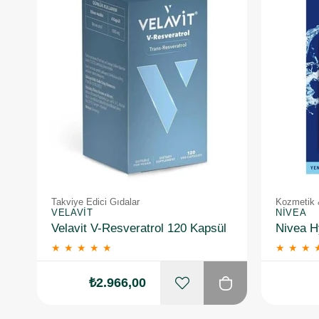
Takviye Edici Gıdalar
Kozmetik 
VELAVIT
NIVEA
Velavit V-Resveratrol 120 Kapsül
★
★
★
★
★
★
★
★
₺2.966,00