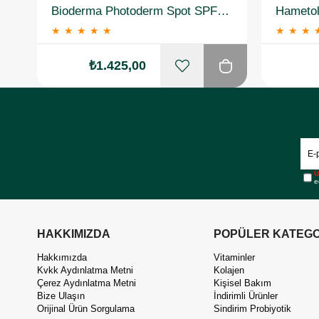
Bioderma Photoderm Spot SPF50+ 150 ml
★
★
★
★
★
★
★
★
₺1.425,00
Ü
e
HAKKIMIZDA
POPÜLER KATEGO
Hakkımızda
Vitaminler
Kvkk Aydınlatma Metni
Kolajen
Çerez Aydınlatma Metni
Kişisel Bakım
Bize Ulaşın
İndirimli Ürünler
Orijinal Ürün Sorgulama
Sindirim Probiyotik