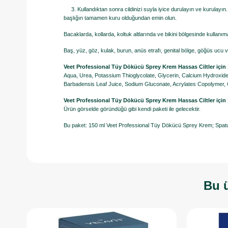
3. Kullandıktan sonra cildinizi suyla iyice durulayın ve kurulayın
başlığın tamamen kuru olduğundan emin olun.
Bacaklarda, kollarda, koltuk altlarında ve bikini bölgesinde kullanı
Baş, yüz, göz, kulak, burun, anüs etrafı, genital bölge, göğüs ucu 
Veet Professional Tüy Dökücü Sprey Krem Hassas Ciltler için 
Aqua, Urea, Potassium Thioglycolate, Glycerin, Calcium Hydroxide
Barbadensis Leaf Juice, Sodium Gluconate, Acrylates Copolymer, C
Veet Professional Tüy Dökücü Sprey Krem Hassas Ciltler için 
Ürün görselde göründüğü gibi kendi paketi ile gelecektir.
Bu paket: 150 ml Veet Professional Tüy Dökücü Sprey Krem; Spatul
Bu ü