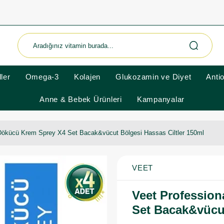
ler
Omega-3
Kolajen
Glukozamin ve Diyet
Anti
Anne & Bebek Ürünleri
Kampanyalar
 Dökücü Krem Sprey X4 Set Bacak&vücut Bölgesi Hassas Ciltler 150ml
VEET
Veet Professio
Set Bacak&vücut