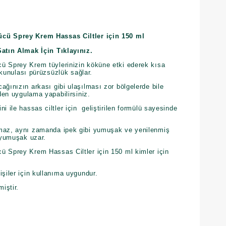
ücü Sprey Krem Hassas Ciltler için 150 ml
Satın Almak İçin Tıklayınız.
ü Sprey Krem tüylerinizin köküne etki ederek kısa
dokunulası pürüzsüzlük sağlar.
ağınızın arkası gibi ulaşılması zor bölgelerde bile
eden uygulama yapabilirsiniz.
i ile hassas ciltler için geliştirilen formülü sayesinde
lmaz, aynı zamanda ipek gibi yumuşak ve yenilenmiş
a yumuşak uzar.
ü Sprey Krem Hassas Ciltler için 150 ml kimler için
işiler için kullanıma uygundur.
miştir.