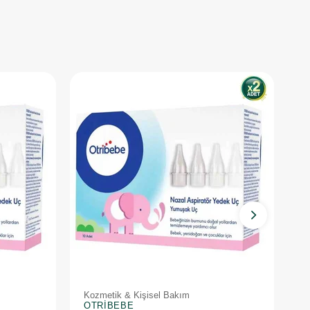
Kozmetik & Kişisel Bakım
K
OTRIBEBE
O