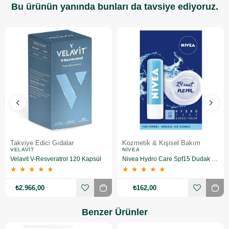
Bu ürünün yanında bunları da tavsiye ediyoruz.
Takviye Edici Gıdalar
Kozmetik & Kişisel Bakım
VELAVIT
NIVEA
Velavit V-Resveratrol 120 Kapsül
Nivea Hydro Care Spf15 Dudak Bakım Kremi 4.8 gr
★
★
★
★
★
★
★
★
★
★
₺2.966,00
₺162,00
Benzer Ürünler