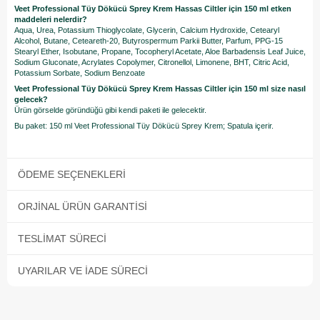
Veet Professional Tüy Dökücü Sprey Krem Hassas Ciltler için 150 ml etken
maddeleri nelerdir?
Aqua, Urea, Potassium Thioglycolate, Glycerin, Calcium Hydroxide, Cetearyl
Alcohol, Butane, Ceteareth-20, Butyrospermum Parkii Butter, Parfum, PPG-15
Stearyl Ether, Isobutane, Propane, Tocopheryl Acetate, Aloe Barbadensis Leaf Juice,
Sodium Gluconate, Acrylates Copolymer, Citronellol, Limonene, BHT, Citric Acid,
Potassium Sorbate, Sodium Benzoate
Veet Professional Tüy Dökücü Sprey Krem Hassas Ciltler için 150 ml size nasıl
gelecek?
Ürün görselde göründüğü gibi kendi paketi ile gelecektir.
Bu paket: 150 ml Veet Professional Tüy Dökücü Sprey Krem; Spatula içerir.
ÖDEME SEÇENEKLERI
ORJINAL ÜRÜN GARANTISI
TESLIMAT SÜRECI
UYARILAR VE İADE SÜRECI