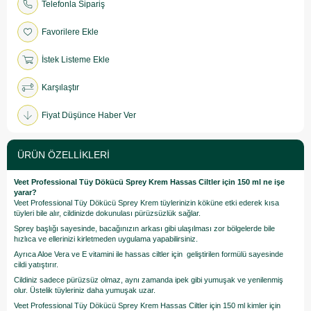
Telefonla Sipariş
Favorilere Ekle
İstek Listeme Ekle
Karşılaştır
Fiyat Düşünce Haber Ver
ÜRÜN ÖZELLIKLERI
Veet Professional Tüy Dökücü Sprey Krem Hassas Ciltler için 150 ml ne işe
yarar?
Veet Professional Tüy Dökücü Sprey Krem tüylerinizin köküne etki ederek kısa
tüyleri bile alır, cildinizde dokunulası pürüzsüzlük sağlar.
Sprey başlığı sayesinde, bacağınızın arkası gibi ulaşılması zor bölgelerde bile
hızlıca ve ellerinizi kirletmeden uygulama yapabilirsiniz.
Ayrıca Aloe Vera ve E vitamini ile hassas ciltler için geliştirilen formülü sayesinde
cildi yatıştırır.
Cildiniz sadece pürüzsüz olmaz, aynı zamanda ipek gibi yumuşak ve yenilenmiş
olur. Üstelik tüyleriniz daha yumuşak uzar.
Veet Professional Tüy Dökücü Sprey Krem Hassas Ciltler için 150 ml kimler için