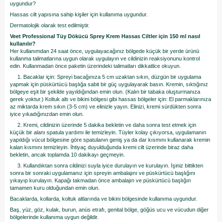
uygundur?
Hassas cilt yapısına sahip kişiler için kullanıma uygundur.
Dermatolojik olarak test edilmiştir.
Veet Professional Tüy Dökücü Sprey Krem Hassas Ciltler için 150 ml nasıl
kullanılır?
Her kullanımdan 24 saat önce, uygulayacağınız bölgede küçük bir yerde ürünü
kullanma talimatlarına uygun olarak uygulayın ve cildinizin reaksiyonunu kontrol
edin. Kullanmadan önce paketin üzerindeki talimatları dikkatlice okuyun.
1. Bacaklar için: Spreyi bacağınıza 5 cm uzaktan sıkın, düzgün bir uygulama
yapmak için püskürtücü başlığa sabit bir güç uygulayarak basın. Kremin, sıktığınız
bölgeye eşit bir şekilde yayıldığından emin olun. (Kalın bir tabaka oluşturmanıza
gerek yoktur.) Koltuk altı ve bikini bölgesi gibi hassas bölgeler için: El parmaklarınıza
az miktarda krem sıkın (3-5 cm) ve elinizle yayın. Elinizi, kremi sürdükten sonra
iyice yıkadığınızdan emin olun.
2. Kremi, cildinizin üzerinde 5 dakika bekletin ve daha sonra test etmek için
küçük bir alanı spatula yardımı ile temizleyin. Tüyler kolay çıkıyorsa, uygulamanın
yapıldığı vücut bölgesine göre spatulanın geniş ya da dar kısmını kullanarak kremin
kalan kısmını temizleyin. İhtiyaç duyulduğunda kremi cilt üzerinde biraz daha
bekletin, ancak toplamda 10 dakikayı geçmeyin.
3. Kullandıktan sonra cildinizi suyla iyice durulayın ve kurulayın. İşiniz bittikten
sonra bir sonraki uygulamanız için spreyin ambalajını ve püskürtücü başlığını
yıkayıp kurulayın. Kapağı takmadan önce ambalajın ve püskürtücü başlığın
tamamen kuru olduğundan emin olun.
Bacaklarda, kollarda, koltuk altlarında ve bikini bölgesinde kullanıma uygundur.
Baş, yüz, göz, kulak, burun, anüs etrafı, genital bölge, göğüs ucu ve vücudun diğer
bölgelerinde kullanıma uygun değildir.