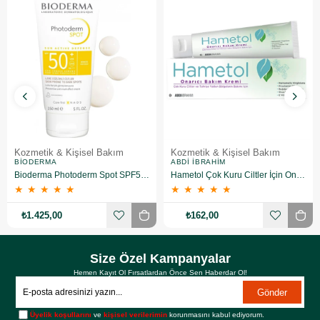
Kozmetik & Kişisel Bakım
Kozmetik & Kişisel Bakım
BIODERMA
ABDI İBRAHIM
Bioderma Photoderm Spot SPF50+ 150 ml
Hametol Çok Kuru Ciltler İçin Onarıcı Bakım Kremi 30 g
★
★
★
★
★
★
★
★
★
★
₺1.425,00
₺162,00
Size Özel Kampanyalar
Hemen Kayıt Ol Fırsatlardan Önce Sen Haberdar Ol!
Gönder
Üyelik koşullarını
ve
kişisel verilerimin
korunmasını kabul ediyorum.