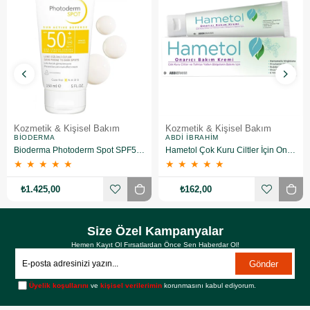
Kozmetik & Kişisel Bakım
Kozmetik & Kişisel Bakım
BIODERMA
ABDI İBRAHIM
Bioderma Photoderm Spot SPF50+ 150 ml
Hametol Çok Kuru Ciltler İçin Onarıcı Bakım Kremi 30 g
★
★
★
★
★
★
★
★
★
★
₺1.425,00
₺162,00
Size Özel Kampanyalar
Hemen Kayıt Ol Fırsatlardan Önce Sen Haberdar Ol!
Gönder
Üyelik koşullarını
ve
kişisel verilerimin
korunmasını kabul ediyorum.