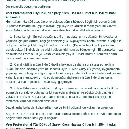
Hassas cilt yapısına sahip kişiler için kullanıma uygundur.
Dermatolojik olarak test edilmiştir.
Veet Professional Tüy Dökücü Sprey Krem Hassas Ciltler için 150 ml nasıl
kullanılır?
Her kullanımdan 24 saat önce, uygulayacağınız bölgede küçük bir yerde ürünü
kullanma talimatlarına uygun olarak uygulayın ve cildinizin reaksiyonunu kontrol
edin. Kullanmadan önce paketin üzerindeki talimatları dikkatlice okuyun.
1. Bacaklar için: Spreyi bacağınıza 5 cm uzaktan sıkın, düzgün bir uygulama
yapmak için püskürtücü başlığa sabit bir güç uygulayarak basın. Kremin, sıktığınız
bölgeye eşit bir şekilde yayıldığından emin olun. (Kalın bir tabaka oluşturmanıza
gerek yoktur.) Koltuk altı ve bikini bölgesi gibi hassas bölgeler için: El parmaklarınıza
az miktarda krem sıkın (3-5 cm) ve elinizle yayın. Elinizi, kremi sürdükten sonra
iyice yıkadığınızdan emin olun.
2. Kremi, cildinizin üzerinde 5 dakika bekletin ve daha sonra test etmek için
küçük bir alanı spatula yardımı ile temizleyin. Tüyler kolay çıkıyorsa, uygulamanın
yapıldığı vücut bölgesine göre spatulanın geniş ya da dar kısmını kullanarak kremin
kalan kısmını temizleyin. İhtiyaç duyulduğunda kremi cilt üzerinde biraz daha
bekletin, ancak toplamda 10 dakikayı geçmeyin.
3. Kullandıktan sonra cildinizi suyla iyice durulayın ve kurulayın. İşiniz bittikten
sonra bir sonraki uygulamanız için spreyin ambalajını ve püskürtücü başlığını
yıkayıp kurulayın. Kapağı takmadan önce ambalajın ve püskürtücü başlığın
tamamen kuru olduğundan emin olun.
Bacaklarda, kollarda, koltuk altlarında ve bikini bölgesinde kullanıma uygundur.
Baş, yüz, göz, kulak, burun, anüs etrafı, genital bölge, göğüs ucu ve vücudun diğer
bölgelerinde kullanıma uygun değildir.
Veet Professional Tüy Dökücü Sprey Krem Hassas Ciltler için 150 ml etken
maddeleri nelerdir?