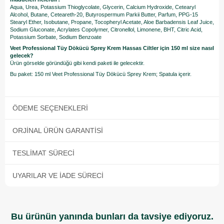
Aqua, Urea, Potassium Thioglycolate, Glycerin, Calcium Hydroxide, Cetearyl
Alcohol, Butane, Ceteareth-20, Butyrospermum Parkii Butter, Parfum, PPG-15
Stearyl Ether, Isobutane, Propane, Tocopheryl Acetate, Aloe Barbadensis Leaf Juice,
Sodium Gluconate, Acrylates Copolymer, Citronellol, Limonene, BHT, Citric Acid,
Potassium Sorbate, Sodium Benzoate
Veet Professional Tüy Dökücü Sprey Krem Hassas Ciltler için 150 ml size nasıl
gelecek?
Ürün görselde göründüğü gibi kendi paketi ile gelecektir.
Bu paket: 150 ml Veet Professional Tüy Dökücü Sprey Krem; Spatula içerir.
ÖDEME SEÇENEKLERI
ORJINAL ÜRÜN GARANTISI
TESLIMAT SÜRECI
UYARILAR VE İADE SÜRECI
Bu ürünün yanında bunları da tavsiye ediyoruz.