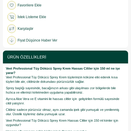
Favorilere Ekle
İstek Listeme Ekle
Karşılaştır
Fiyat Düşünce Haber Ver
ÜRÜN ÖZELLIKLERI
Veet Professional Tüy Dökücü Sprey Krem Hassas Ciltler için 150 ml ne işe
yarar?
Veet Professional Tüy Dökücü Sprey Krem tüylerinizin köküne etki ederek kısa
tüyleri bile alır, cildinizde dokunulası pürüzsüzlük sağlar.
Sprey başlığı sayesinde, bacağınızın arkası gibi ulaşılması zor bölgelerde bile
hızlıca ve ellerinizi kirletmeden uygulama yapabilirsiniz.
Ayrıca Aloe Vera ve E vitamini ile hassas ciltler için geliştirilen formülü sayesinde
cildi yatıştırır.
Cildiniz sadece pürüzsüz olmaz, aynı zamanda ipek gibi yumuşak ve yenilenmiş
olur. Üstelik tüyleriniz daha yumuşak uzar.
Veet Professional Tüy Dökücü Sprey Krem Hassas Ciltler için 150 ml kimler için
uygundur?