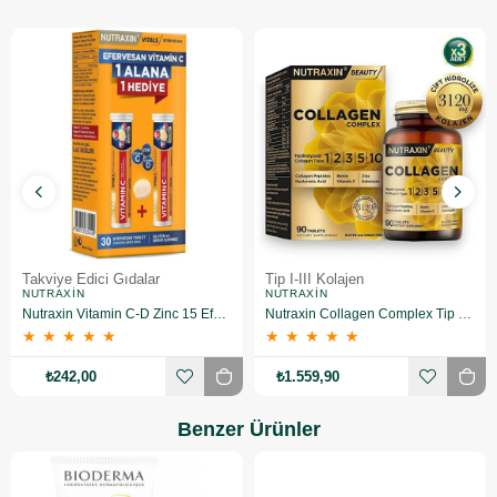
Takviye Edici Gıdalar
Tip I-III Kolajen
NUTRAXIN
NUTRAXIN
Nutraxin Vitamin C-D Zinc 15 Efervesan Tablet 2 Adet
Nutraxin Collagen Complex Tip 1-2-3-5-10 3120 mg 90 Tablet 3 Adet
★
★
★
★
★
★
★
★
★
★
₺242,00
₺1.559,90
Benzer Ürünler