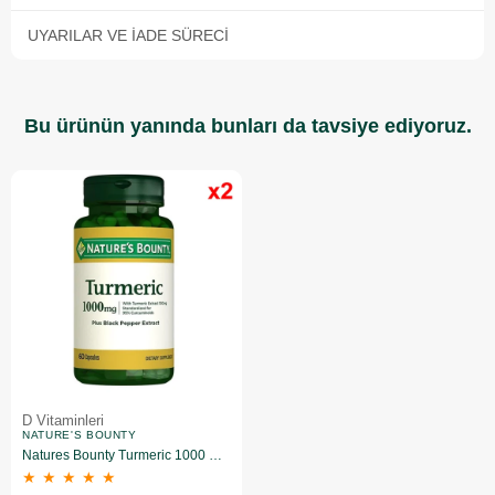
UYARILAR VE İADE SÜRECI
Bu ürünün yanında bunları da tavsiye ediyoruz.
D Vitaminleri
NATURE'S BOUNTY
Natures Bounty Turmeric 1000 mg Plus Black Pepper 60 Kapsül 2 Adet
★
★
★
★
★