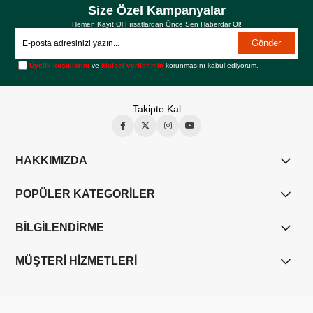
Size Özel Kampanyalar
Hemen Kayıt Ol Fırsatlardan Önce Sen Haberdar Ol!
Gönder
Üyelik koşullarını
ve
kişisel verilerimin
korunmasını kabul ediyorum.
Takipte Kal
HAKKIMIZDA
POPÜLER KATEGORİLER
BİLGİLENDİRME
MÜŞTERİ HİZMETLERİ