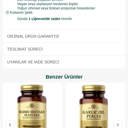
Vegan veya vejetaryen beslenen kişiler
Yoğun zihinsel veya fiziksel yorgunluk hissedenler
🕒 Kullanım Şekli:
Günde
1 çiğnenebilir tablet
önerilir.
ORJINAL ÜRÜN GARANTISI
TESLIMAT SÜRECI
UYARILAR VE İADE SÜRECI
Benzer Ürünler