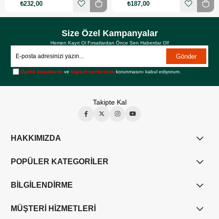
₺232,00
₺187,00
Size Özel Kampanyalar
Hemen Kayıt Ol Fırsatlardan Önce Sen Haberdar Ol!
Gönder
Üyelik koşullarını
ve
kişisel verilerimin
korunmasını kabul ediyorum.
Takipte Kal
HAKKIMIZDA
POPÜLER KATEGORİLER
BİLGİLENDİRME
MÜŞTERİ HİZMETLERİ