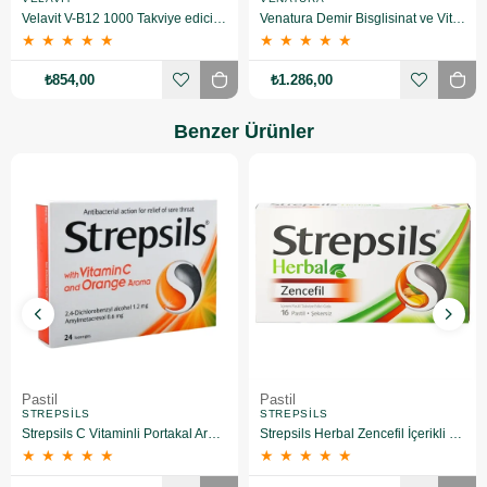
Velavit V-B12 1000 Takviye edici Gıda 60 Tablet 2 Adet
Venatura Demir Bisglisinat ve Vitamin C 90 Kapsül 3'lü
★
★
★
★
★
★
★
★
★
★
₺854,00
₺1.286,00
Benzer Ürünler
Pastil
Pastil
STREPSILS
STREPSILS
Strepsils C Vitaminli Portakal Aromalı Pastil 24 Adet
Strepsils Herbal Zencefil İçerikli Pastil Takviye Edici Gıda 16 Adet
★
★
★
★
★
★
★
★
★
★