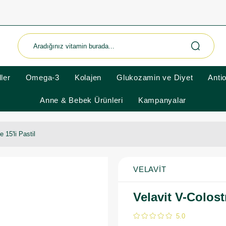
ler
Omega-3
Kolajen
Glukozamin ve Diyet
Anti
Anne & Bebek Ürünleri
Kampanyalar
 15'li Pastil
VELAVIT
Velavit V-Colost
5.0