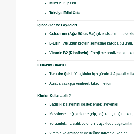
Miktar:
15 pastil
Takviye Edici Gıda
İçindekiler ve Faydaları
Colostrum (Ağız Sütü):
Bağışıklık sistemini destekle
L-Lizin:
Vücudun protein sentezine katkıda bulunur, ka
Vitamin B2 (Riboflavin):
Enerji metabolizmasına katkı
Kullanım Önerisi
Tüketim Şekli:
Yetişkinler için günde
1-2 pastil
kulla
Ağızda yavaşça emilerek tüketilmelidir.
Kimler Kullanabilir?
Bağışıklık sistemini desteklemek isteyenler
Mevsimsel değişimlerde grip, soğuk algınlığına karş
Yorgunluk, halsizlik ve enerji düşüklüğü yaşayanlar
Vitamin ve aminoasit desteğine ihtiyaç duyanlar