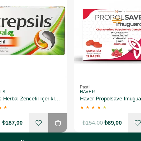
Pastil
ILS
HAVER
Strepsils Herbal Zencefil İçerikli Pastil Takviye Edici Gıda 16 Adet
★
★
★
★
★
★
★
₺187,00
₺154,00
₺89,00