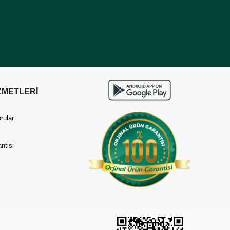
ZMETLERİ
rular
ntisi