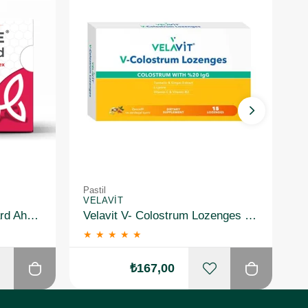
Pastil
Pa
VELAVIT
S
Haver Propolsave Imuguard Ahududu 12 Pastil
Velavit V- Colostrum Lozenges 15 Pastil
★
★
★
★
★
₺167,00