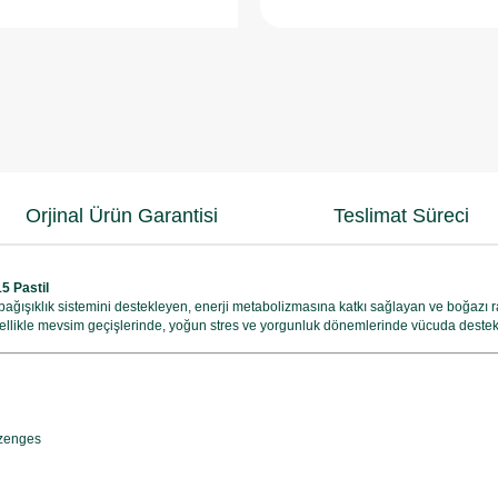
Orjinal Ürün Garantisi
Teslimat Süreci
5 Pastil
 bağışıklık sistemini destekleyen, enerji metabolizmasına katkı sağlayan ve boğazı r
zellikle mevsim geçişlerinde, yoğun stres ve yorgunluk dönemlerinde vücuda destek 
ozenges