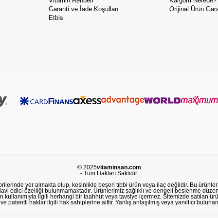
Vitamin Rehberi
Kargom Nerede?
Garanti ve İade Koşulları
Orijinal Ürün Gara
Etbis
© 2025
vitaminsan.com
- Tüm Hakları Saklıdır.
lerinde yer almakta olup, kesinlikle beşeri tıbbi ürün veya ilaç değildir. Bu ürünler 
avi edici özelliği bulunmamaktadır. Ürünlerimiz sağlıklı ve dengeli beslenme düzeni
in kullanımıyla ilgili herhangi bir taahhüt veya tavsiye içermez. Sitemizde satılan ü
 patentli haklar ilgili hak sahiplerine aittir. Yanlış anlaşılmış veya yanıltıcı buluna