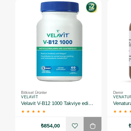
Bitkisel Ürünler
Demir
VELAVIT
VENATU
Velavit V-B12 1000 Takviye edici Gıda 60 Tablet 2 Adet
★
★
★
★
★
★
★
★
₺854,00