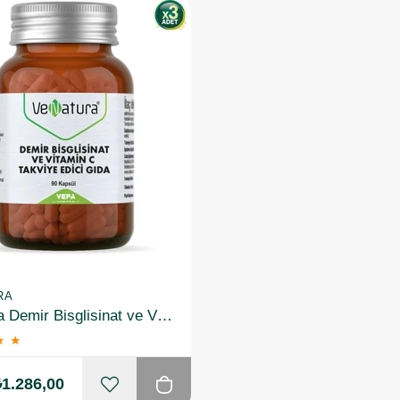
RA
Venatura Demir Bisglisinat ve Vitamin C 90 Kapsül 3'lü
★
★
₺1.286,00