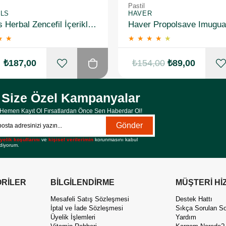
Pastil
ILS
HAVER
Strepsils Herbal Zencefil İçerikli Pastil Takviye Edici Gıda 16 Adet
★
★
★
★
★
★
★
₺187,00
₺154,00
₺89,00
Size Özel Kampanyalar
Hemen Kayıt Ol Fırsatlardan Önce Sen Haberdar Ol!
Gönder
yelik koşullarını
ve
kişisel verilerimin
korunmasını kabul
diyorum.
RİLER
BİLGİLENDİRME
MÜŞTERİ Hİ
Mesafeli Satış Sözleşmesi
Destek Hattı
İptal ve İade Sözleşmesi
Sıkça Sorulan So
Üyelik İşlemleri
Yardım