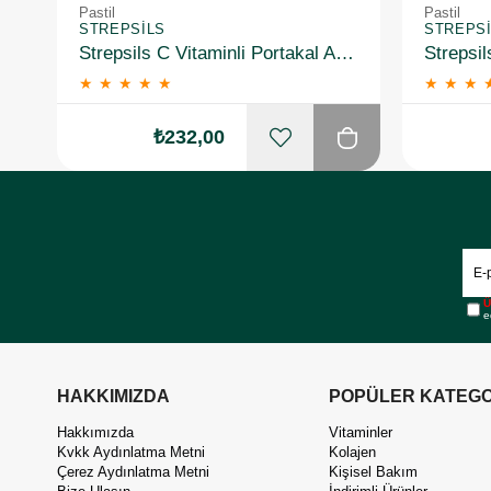
Pastil
Pastil
STREPSILS
STREPS
Strepsils C Vitaminli Portakal Aromalı Pastil 24 Adet
★
★
★
★
★
★
★
★
₺232,00
Ü
e
HAKKIMIZDA
POPÜLER KATEGO
Hakkımızda
Vitaminler
Kvkk Aydınlatma Metni
Kolajen
Çerez Aydınlatma Metni
Kişisel Bakım