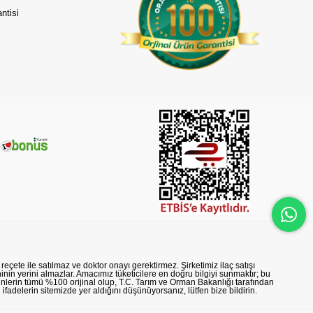
ntisi
reçete ile satılmaz ve doktor onayı gerektirmez. Şirketimiz ilaç satışı
nin yerini almazlar. Amacımız tüketicilere en doğru bilgiyi sunmaktır; bu
rünlerin tümü %100 orijinal olup, T.C. Tarım ve Orman Bakanlığı tarafından
n ifadelerin sitemizde yer aldığını düşünüyorsanız, lütfen bize bildirin.