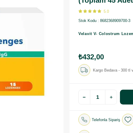
(Toplam 45 Adet
5.0
Stok Kodu
8682368909700-3
Velavit V- Colostrum Lozen
₺432,00
Kargo Bedava - 300 tl v
Telefonla Sipariş