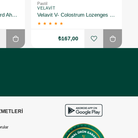
Pastil
Pa
VELAVIT
S
Haver Propolsave Imuguard Ahududu 12 Pastil
Velavit V- Colostrum Lozenges 15 Pastil
★
★
★
★
★
₺167,00
ZMETLERİ
rular