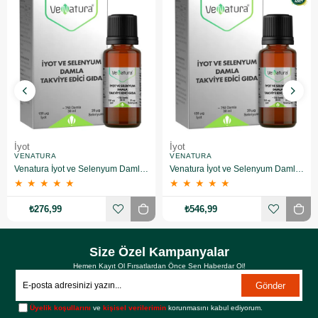
İyot
İyot
VENATURA
VENATURA
Venatura İyot ve Selenyum Damla 30 ml
Venatura İyot ve Selenyum Damla 30 ml 2 Adet
★
★
★
★
★
★
★
★
★
★
₺276,99
₺546,99
Size Özel Kampanyalar
Hemen Kayıt Ol Fırsatlardan Önce Sen Haberdar Ol!
Gönder
Üyelik koşullarını
ve
kişisel verilerimin
korunmasını kabul ediyorum.