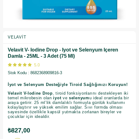
VELAVIT
Velavit V- Iodine Drop - Iyot ve Selenyum Içeren
Damla - 25ML - 3 Adet (75 Ml)
5.0
Stok Kodu
8682368909816-3
İyot ve Selenyum Desteğiyle Tiroid Sağlığınızı Koruyun!
Velavit V-Iodine Drop
, tiroid fonksiyonlarını destekleyen iki
temel mikrobesin olan
iyot
ve
selenyum
u ideal oranlarda bir
araya getirir. 25 ml’lik damlalıklı formuyla günlük kullanımı
kolaylaştırır ve yüksek emilim sağlar. Sıvı formda olması
sayesinde özellikle kapsül yutmakta zorlanan bireyler ve
çocuklar için idealdir.
₺827,00