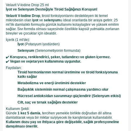
Velavit V-Iodine Drop 25 ml
İyot ve Selenyum Desteğiyle Tiroid Sağlığınızı Koruyun!
Velavit V-Iodine Drop
, tiroid fonksiyonlarını destekleyen iki temel
mikrobesin olan
iyot
ve
selenyum
u ideal oranlarda bir araya getirir. 25
ml’lik damlalıklı formuyla günlük kullanımı kolaylaştırır ve yüksek emilim
sağlar. Sıvı formda olması sayesinde özellikle kapsül yutmakta zorlanan
bireyler ve çocuklar için idealdir.
İçerik (1 ml'de):
İyot
(Potasyum iyodürden)
Selenyum
(Selenometiyonin formunda)
✔️
Koruyucu, renklendirici, şeker, tatlandırıcı ve gluten içermez.
✔️
Vegan ve vejetaryen kullanımına uygundur.
Faydaları:
Tiroid hormonlarının normal üretimine ve tiroid fonksiyonuna
katkı sağlar
Metabolizma ve enerji üretimini destekler
Bağışıklık sisteminin normal çalışmasına yardımcı olur
Hücresel antioksidan savunmayı güçlendirir (Selenyum etkisi)
Cilt, saç ve tırnak sağlığını destekler
Kullanım Şekli:
Günde
1 kez 5 damla
, tercihen yemekle birlikte doğrudan dil altına
damlatılarak veya bir miktar su/yiyecek ile karıştırılarak kullanılabilir.
Kullanım dozu yaş ve ihtiyaca göre değişebilir, sağlık profesyoneline
danışılması önerilir.