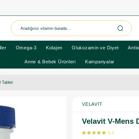
ler
Omega-3
Kolajen
Glukozamin ve Diyet
Anti
Anne & Bebek Ürünleri
Kampanyalar
 Tablet
VELAVIT
Velavit V-Mens D
5.0