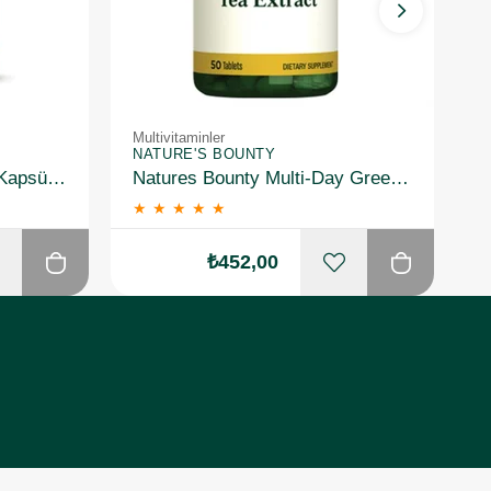
Multivitaminler
Mu
NATURE'S BOUNTY
N
Solgar Nero Nutrients 30 Kapsül 3 Adet
Natures Bounty Multi-Day Green Tea Extract Takviye Edici Gıda 50 Tablet
★
★
★
★
★
₺452,00