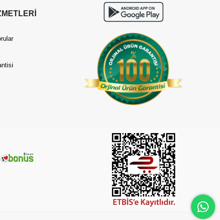
ZMETLERİ
rular
ntisi