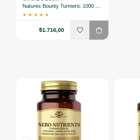
Natures Bounty Turmeric 1000 mg Plus Black Pepper 60 Kapsül 2 Adet
★
★
★
★
★
₺1.716,00