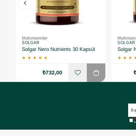
Multivitaminler
Multivitam
SOLGAR
SOLGAR
Solgar Nero Nutrients 30 Kapsül
★
★
★
★
★
★
★
★
₺732,00
Ü
e