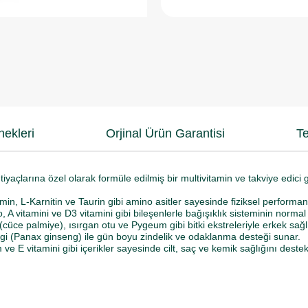
ekleri
Orjinal Ürün Garantisi
Te
iyaçlarına özel olarak formüle edilmiş bir multivitamin ve takviye edici gıd
n, L-Karnitin ve Taurin gibi amino asitler sayesinde fiziksel performansı
 A vitamini ve D3 vitamini gibi bileşenlerle bağışıklık sisteminin norma
üce palmiye), ısırgan otu ve Pygeum gibi bitki ekstreleriyle erkek sağl
ngi (Panax ginseng) ile gün boyu zindelik ve odaklanma desteği sunar.
 ve E vitamini gibi içerikler sayesinde cilt, saç ve kemik sağlığını destek