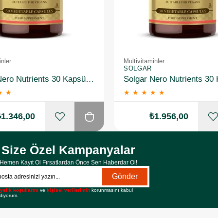
inler
Multivitaminler
SOLGAR
Solgar Nero Nutrients 30 Kapsül 2 Adet
★
★
★
★
★
★
★
₺1.346,00
₺1.956,00
Size Özel Kampanyalar
Hemen Kayıt Ol Fırsatlardan Önce Sen Haberdar Ol!
Gönder
yelik koşullarını
ve
kişisel verilerimin
korunmasını kabul
diyorum.