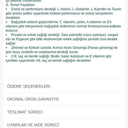
şu şekilde özetlenebilir:
💪 Temel Faydaları
• Enerji ve performans desteği: L-Arjinin, L-Glutamin, L-Karnitin ve Taurin
gibi amino asitler sayesinde fiziksel performansı ve enerji seviyelerini
destekler.
• Bağışıklık sistemi güçlendirme: C vitamini, çinko, A vitamini ve D3
vitamini gibi bileşenlerle bağışıklık sisteminin normal fonksiyonuna katkıda
bulunur.
• Prostat ve erkek sağlığı desteği: Saw palmetto (cüce palmiye), ısırgan
otu ve Pygeum gibi bitki ekstreleriyle erkek sağlığına yönelik özel destek
sağlar.
• Zihinsel ve fiziksel canlılık: Kırmızı Kore Ginsengi (Panax ginseng) ile
gün boyu zindelik ve odaklanma desteği sunar.
• Cilt, saç ve kemik sağlığı: Biotin, bakır, kalsiyum ve E vitamini gibi
içerikler sayesinde cilt, saç ve kemik sağlığını destekler.
ÖDEME SEÇENEKLERI
ORJINAL ÜRÜN GARANTISI
TESLIMAT SÜRECI
UYARILAR VE İADE SÜRECI