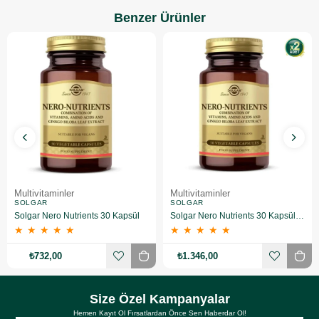
Benzer Ürünler
Multivitaminler
Multivitaminler
SOLGAR
SOLGAR
Solgar Nero Nutrients 30 Kapsül
Solgar Nero Nutrients 30 Kapsül 2 Adet
★
★
★
★
★
★
★
★
★
★
₺732,00
₺1.346,00
Size Özel Kampanyalar
Hemen Kayıt Ol Fırsatlardan Önce Sen Haberdar Ol!