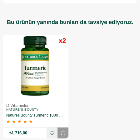
Bu ürünün yanında bunları da tavsiye ediyoruz.
D Vitaminleri
NATURE'S BOUNTY
Natures Bounty Turmeric 1000 mg Plus Black Pepper 60 Kapsül 2 Adet
★
★
★
★
★
₺1.716,00