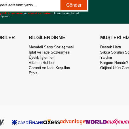
Gönder
yelik koşullarını
ve
kişisel verilerimin
korunmasını kabul
diyorum.
RİLER
BİLGİLENDİRME
MÜŞTERİ Hİ
Mesafeli Satış Sözleşmesi
Destek Hattı
İptal ve İade Sözleşmesi
Sıkça Sorulan So
Üyelik İşlemleri
Yardım
Vitamin Rehberi
Kargom Nerede?
Garanti ve İade Koşulları
Orijinal Ürün Gara
Etbis