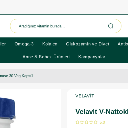
ler
Omega-3
Kolajen
Glukozamin ve Diyet
Anti
Anne & Bebek Ürünleri
Kampanyalar
kinase 30 Veg Kapsül
VELAVIT
Velavit V-Natto
5.0