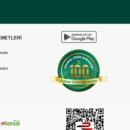
ZMETLERİ
rular
ntisi