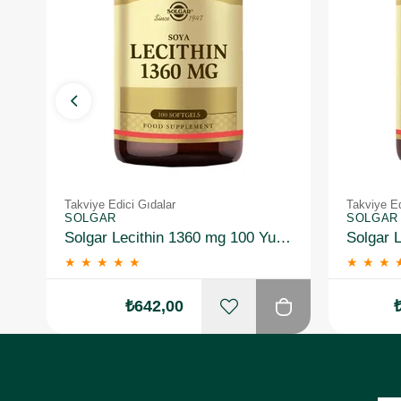
Takviye Edici Gıdalar
Takviye Ed
SOLGAR
SOLGAR
Solgar Lecithin 1360 mg 100 Yumuşak Jelatin Kapsül
★
★
★
★
★
★
★
★
₺642,00