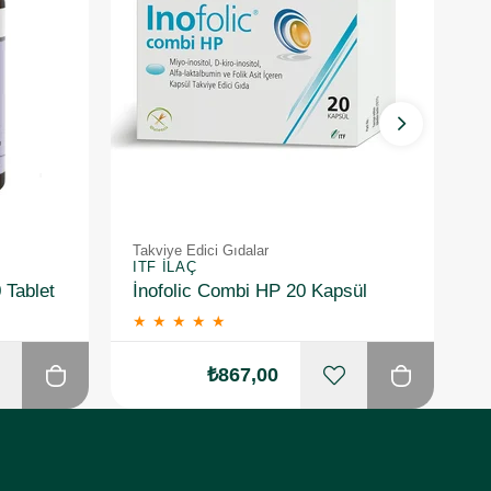
Takviye Edici Gıdalar
Ta
ITF İLAÇ
I
 Tablet
İnofolic Combi HP 20 Kapsül
★
★
★
★
★
₺867,00