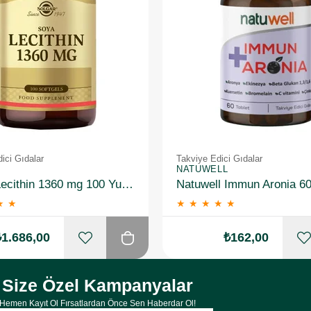
ici Gıdalar
Takviye Edici Gıdalar
NATUWELL
Solgar Lecithin 1360 mg 100 Yumuşak Jelatin Kapsül 3 Adet
Natuwell Immun Aronia 60
★
★
★
★
★
★
★
₺1.686,00
₺162,00
Size Özel Kampanyalar
Hemen Kayıt Ol Fırsatlardan Önce Sen Haberdar Ol!