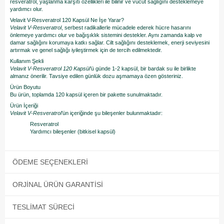
resveratrol, yaşlanma karşıtı özellikleri ile bilinir ve vücut sağlığını desteklemeye
yardımcı olur.
Velavit V-Resveratrol 120 Kapsül Ne İşe Yarar?
Velavit V-Resveratrol
, serbest radikallerle mücadele ederek hücre hasarını
önlemeye yardımcı olur ve bağışıklık sistemini destekler. Aynı zamanda kalp ve
damar sağlığını korumaya katkı sağlar. Cilt sağlığını desteklemek, enerji seviyesini
artırmak ve genel sağlığı iyileştirmek için de tercih edilmektedir.
Kullanım Şekli
Velavit V-Resveratrol 120 Kapsül
’ü günde 1-2 kapsül, bir bardak su ile birlikte
almanız önerilir. Tavsiye edilen günlük dozu aşmamaya özen gösteriniz.
Ürün Boyutu
Bu ürün, toplamda 120 kapsül içeren bir pakette sunulmaktadır.
Ürün İçeriği
Velavit V-Resveratrol
’ün içeriğinde şu bileşenler bulunmaktadır:
Resveratrol
Yardımcı bileşenler (bitkisel kapsül)
ÖDEME SEÇENEKLERI
ORJINAL ÜRÜN GARANTISI
TESLIMAT SÜRECI