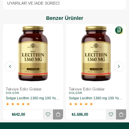
UYARILAR VE İADE SÜRECI
Benzer Ürünler
Takviye Edici Gıdalar
Takviye Edici Gıdalar
SOLGAR
SOLGAR
Solgar Lecithin 1360 mg 100 Yumuşak Jelatin Kapsül
Solgar Lecithin 1360 mg 100 Yumuşak Jelatin Kapsül 3 Adet
★
★
★
★
★
★
★
★
★
★
₺642,00
₺1.686,00