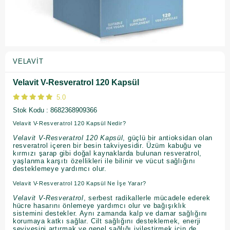
VELAVIT
Velavit V-Resveratrol 120 Kapsül
5.0
Stok Kodu
8682368909366
Velavit V-Resveratrol 120 Kapsül Nedir?
Velavit V-Resveratrol 120 Kapsül
, güçlü bir antioksidan olan
resveratrol içeren bir besin takviyesidir. Üzüm kabuğu ve
kırmızı şarap gibi doğal kaynaklarda bulunan resveratrol,
yaşlanma karşıtı özellikleri ile bilinir ve vücut sağlığını
desteklemeye yardımcı olur.
Velavit V-Resveratrol 120 Kapsül Ne İşe Yarar?
Velavit V-Resveratrol
, serbest radikallerle mücadele ederek
hücre hasarını önlemeye yardımcı olur ve bağışıklık
sistemini destekler. Aynı zamanda kalp ve damar sağlığını
korumaya katkı sağlar. Cilt sağlığını desteklemek, enerji
seviyesini artırmak ve genel sağlığı iyileştirmek için de