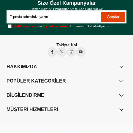
Size Özel Kampanyalar
Hemen Kayıt Ol Fırsatlardan Önce Sen Haberdar Ol!
Gönder
Üyelik koşullarını
ve
kişisel verilerimin
korunmasını kabul ediyorum.
Takipte Kal
HAKKIMIZDA
POPÜLER KATEGORİLER
BİLGİLENDİRME
MÜŞTERİ HİZMETLERİ