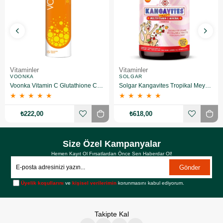
Vitaminler
Vitaminler
VOONKA
SOLGAR
Voonka Vitamin C Glutathione Complex Efervesan 15 Tablet
Solgar Kangavites Tropikal Meyve Aromalı 60 Tablet
★
★
★
★
★
★
★
★
★
★
₺222,00
₺618,00
Size Özel Kampanyalar
Hemen Kayıt Ol Fırsatlardan Önce Sen Haberdar Ol!
Gönder
Üyelik koşullarını
ve
kişisel verilerimin
korunmasını kabul ediyorum.
Takipte Kal