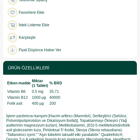
Telefonla Sipariş
Favorilere Ekle
İstek Listeme Ekle
Karşılaştır
Fiyat Düşünce Haber Ver
ÜRÜN ÖZELLIKLERI
Miktar
Etken madde
% BRD
(1 Tablet)
Vitamin B6
0,5 mg
35,71
Vitamin B12
1000 µg
40000
Folik asit
400 µg
200
İşlem yardımcısı karışımı [Hacim arttırıcı (Mannitol), Sertleştirici (Selüloz,
Polivinilpolipirolidon ve Dikalsiyum fosfat)], Topaklanmayı Önleyici (Yağ
asitlerinin magnezyum tuzları), Metilkobalamin, (6S)-5-metiltetrahidrofolik
asit glukozamin tuzu, Piridoksal 5ꞌ-fosfat, Stevya (Stevia rebaudiana).
“Tatlandırıcı içerir.” “Aşırı tüketimi laksatif etki yaratabilir.” Quatrefolic®,
Gnosis S.p.A şirketinin lisanslı ticari markasıdır. MecobalActive, Healthech