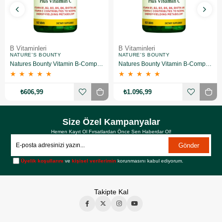
B Vitaminleri
B Vitaminleri
NATURE'S BOUNTY
NATURE'S BOUNTY
Natures Bounty Vitamin B-Complex Plus Takviye Edici Gıda 60 Tablet
Natures Bounty Vitamin B-Complex Plus Takviye Edici Gıda 60 Tablet 2 Adet
★
★
★
★
★
★
★
★
★
★
₺606,99
₺1.096,99
Size Özel Kampanyalar
Hemen Kayıt Ol Fırsatlardan Önce Sen Haberdar Ol!
Gönder
Üyelik koşullarını
ve
kişisel verilerimin
korunmasını kabul ediyorum.
Takipte Kal