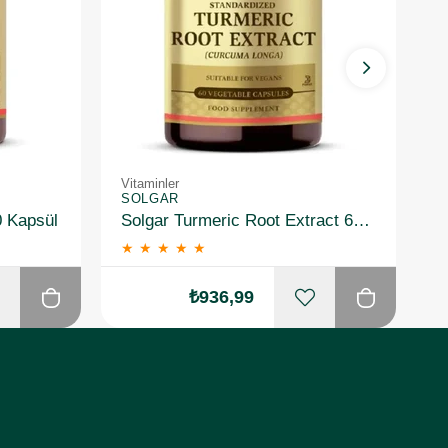
Vitaminler
Vi
SOLGAR
S
0 Kapsül
Solgar Turmeric Root Extract 60 Kapsül
★
★
★
★
★
₺936,99