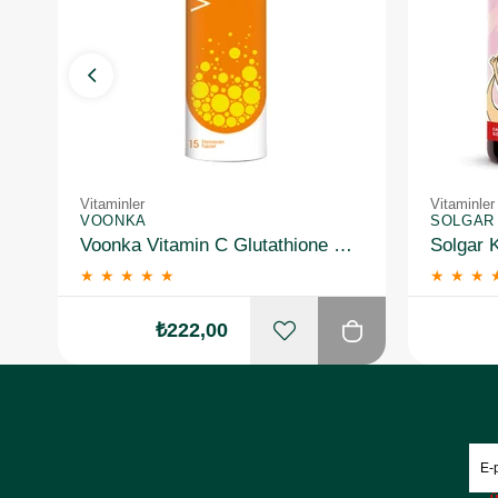
Vitaminler
Vitaminler
VOONKA
SOLGAR
Voonka Vitamin C Glutathione Complex Efervesan 15 Tablet
★
★
★
★
★
★
★
★
₺222,00