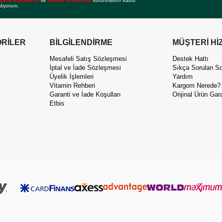
yelik koşullarını
ve
kişisel verilerimin
korunmasını kabul
diyorum.
RİLER
BİLGİLENDİRME
MÜŞTERİ Hİ
Mesafeli Satış Sözleşmesi
Destek Hattı
İptal ve İade Sözleşmesi
Sıkça Sorulan So
Üyelik İşlemleri
Yardım
Vitamin Rehberi
Kargom Nerede?
Garanti ve İade Koşulları
Orijinal Ürün Gara
Etbis