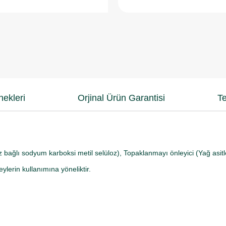
ekleri
Orjinal Ürün Garantisi
Te
raz bağlı sodyum karboksi metil selüloz), Topaklanmayı önleyici (Yağ asitl
eylerin kullanımına yöneliktir.