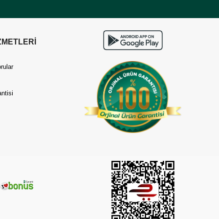
ZMETLERİ
rular
ntisi