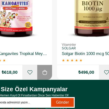
Vitaminler
SOLGAR
Solgar Kangavites Tropikal Meyve Aromalı 60 Tablet
Solgar Biotin 1000 mcg 5
★
★
★
★
★
★
★
₺618,00
₺496,00
Size Özel Kampanyalar
Hemen Kayıt Ol Fırsatlardan Önce Sen Haberdar Ol!
Gönder