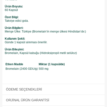
Ürün Boyutu:
60 Kapsül
Özet Bilgi:
Takviye edici gıda.
Ürün Bilgileri:
Menşe Ülke: Türkiye (Bromelain’in menşe ülkesi Hindistan’dır.)
Kullanım Şekli:
Günde 1 kapsül alınması önerilir.
Ürün Bileşimi:
Bromelain, Kapsül kabuğu (Hidroksipropil metil selüloz)
Etken Madde
Miktar (1 kapsülde)
Bromelain (2400 GDU/g)
500 mg
ÖDEME SEÇENEKLERI
ORJINAL ÜRÜN GARANTISI