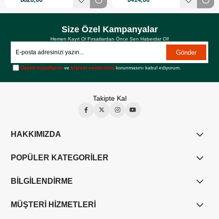
Size Özel Kampanyalar
Hemen Kayıt Ol Fırsatlardan Önce Sen Haberdar Ol!
Gönder
Üyelik koşullarını
ve
kişisel verilerimin
korunmasını kabul ediyorum.
Takipte Kal
HAKKIMIZDA
POPÜLER KATEGORİLER
BİLGİLENDİRME
MÜŞTERİ HİZMETLERİ