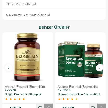
TESLIMAT SÜRECI
UYARILAR VE İADE SÜRECI
Benzer Ürünler
Ananas Ekstresi (Bromelain)
Ananas Ekstresi (Bromelain)
SOLGAR
NUTRAXIN
Solgar Bromelain 60 Kapsül
Nutraxin Bromelain Ananas 60 Kapsül
★
★
★
★
★
★
★
★
★
★
₺826,00
₺414,00