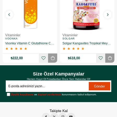
Vitaminler
Vitaminler
VOONKA
SOLGAR
Voonka Vitamin C Glutathione Complex Efervesan 15 Tablet
Solgar Kangavites Tropikal Meyve Aromalı 60 Tablet
★
★
★
★
★
★
★
★
★
★
₺222,00
₺618,00
Size Özel Kampanyalar
Hemen Kayıt Ol Fırsatlardan Önce Sen Haberdar Ol!
Gönder
Üyelik koşullarını
ve
kişisel verilerimin
korunmasını kabul ediyorum.
Takipte Kal