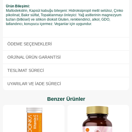
Ürün Bileşimi:
Maltodekstrin, Kapsül kabuğu bileşeni: Hidroksipropil metil selüloz, Çinko
pikolinat, Bakır sülfat, Topaklanmayı önleyici: Yağ asitlerinin magnezyum
tuzları (bitkisel) ve silikon dioksit Gluten, renklendirici, alkol, GDO,
tatlandırıcı, koruyucu içermez. Veganlar için uygundur.
ÖDEME SEÇENEKLERI
ORJINAL ÜRÜN GARANTISI
TESLIMAT SÜRECI
UYARILAR VE İADE SÜRECI
Benzer Ürünler